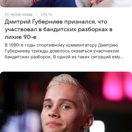
13 часов назад
Life.ru
Дмитрий Губерниев признался, что
участвовал в бандитских разборках в
лихие 90-е
В 1990-е годы спортивному комментатору Дмитрию
Губерниеву трижды довелось оказаться участником
бандитских разборок. В одной из таких ситуаций ему
выдали тяжелый предмет и приказали вступить в драку,
однако он