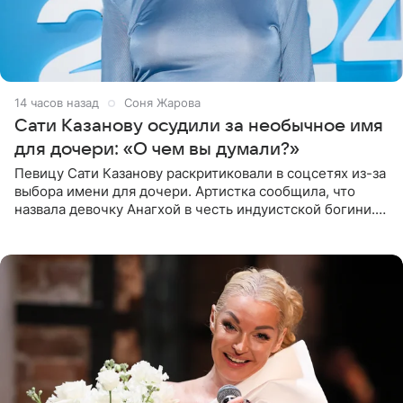
14 часов назад
Соня Жарова
Сати Казанову осудили за необычное имя
для дочери: «О чем вы думали?»
Певицу Сати Казанову раскритиковали в соцсетях из-за
выбора имени для дочери. Артистка сообщила, что
назвала девочку Анагхой в честь индуистской богини.
При этом исполнительница скрывала это имя от
поклонников