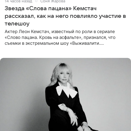
14 часов назад
Соня Жарова
Звезда «Слова пацана» Кемстач
рассказал, как на него повлияло участие в
телешоу
Актер Леон Кемстач, известный по роли в сериале
«Слово пацана. Кровь на асфальте», признался, что
съемки в экстремальном шоу «Выживалити.
Наследники» кардинально повлияли на его образ жизни.
Подробностями он