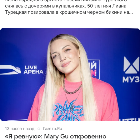
снялась с дочерями в купальниках. 50-летняя Лиана
Турецкая позировала в крошечном черном бикини на
пляже в Италии. Ее старшая дочь Сарина для отдыха
выбрала бандо
13 часов назад
Газета.Ru
«Я ревную»: Mary Gu откровенно