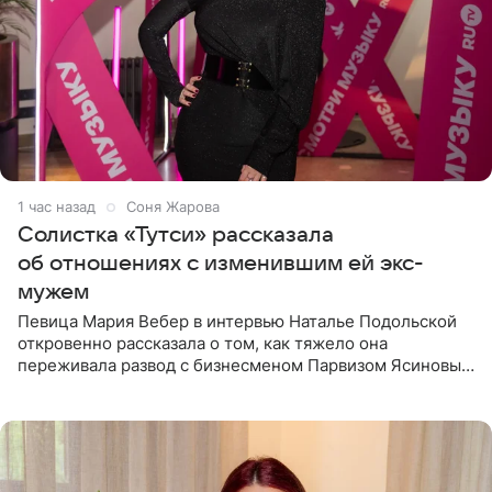
1 час назад
Соня Жарова
Солистка «Тутси» рассказала
об отношениях с изменившим ей экс-
мужем
Певица Мария Вебер в интервью Наталье Подольской
откровенно рассказала о том, как тяжело она
переживала развод с бизнесменом Парвизом Ясиновым.
Артистка призналась, что измена бывшего супруга стала
для нее