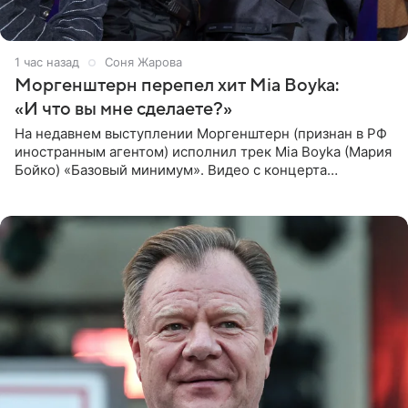
1 час назад
Соня Жарова
Моргенштерн перепел хит Mia Boyka:
«И что вы мне сделаете?»
На недавнем выступлении Моргенштерн (признан в РФ
иностранным агентом) исполнил трек Mia Boyka (Мария
Бойко) «Базовый минимум». Видео с концерта
опубликовала Алена Жигалова в своем Telegram-
канале. «Доброе утро