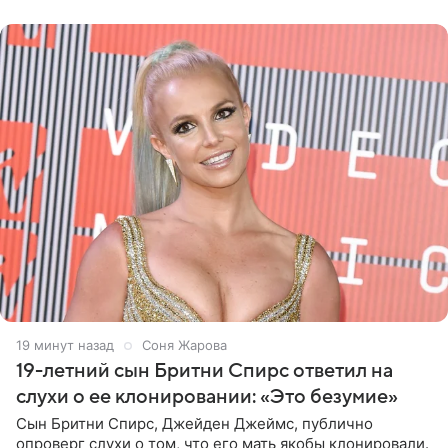
дополнила
19 минут назад
Соня Жарова
19-летний сын Бритни Спирс ответил на
слухи о ее клонировании: «Это безумие»
Сын Бритни Спирс, Джейден Джеймс, публично
опроверг слухи о том, что его мать якобы клонировали.