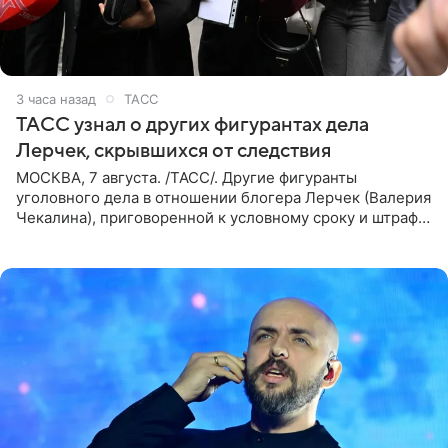
3 часа назад
ТАСС
ТАСС узнал о других фигурантах дела
Лерчек, скрывшихся от следствия
МОСКВА, 7 августа. /ТАСС/. Другие фигуранты
уголовного дела в отношении блогера Лерчек (Валерия
Чекалина), приговоренной к условному сроку и штрафу,
а также ее бывшего супруга и его бывшего бизнес-
партнера,