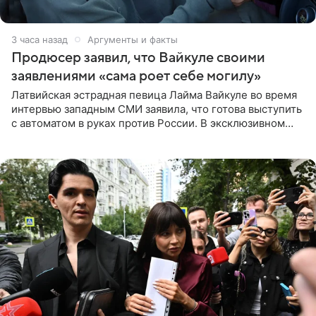
3 часа назад
Аргументы и факты
Продюсер заявил, что Вайкуле своими
заявлениями «сама роет себе могилу»
Латвийская эстрадная певица Лайма Вайкуле во время
интервью западным СМИ заявила, что готова выступить
с автоматом в руках против России. В эксклюзивном
комментарии aif.ru продюсер Сергей Дворцов отметил,
что