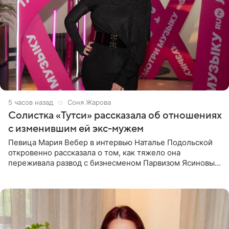
5 часов назад
Соня Жарова
Солистка «Тутси» рассказала об отношениях
с изменившим ей экс-мужем
Певица Мария Вебер в интервью Наталье Подольской
откровенно рассказала о том, как тяжело она
переживала развод с бизнесменом Парвизом Ясиновым.
Артистка призналась, что измена бывшего супруга стала
для нее