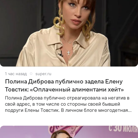
1 час назад
super.ru
Полина Диброва публично задела Елену
Товстик: «Оплаченный алиментами хейт»
Полина Диброва публично отреагировала на негатив в
свой адрес, в том числе со стороны своей бывшей
подруги Елены Товстик. В личном блоге многодетная
мама дала понять, что считает экс‑супругу Романа
Товстика