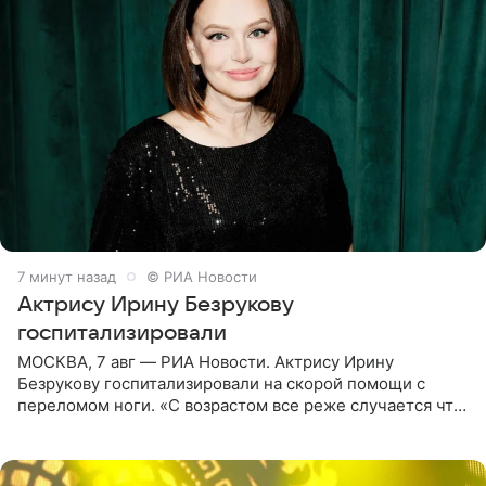
7 минут назад
© РИА Новости
Актрису Ирину Безрукову
госпитализировали
МОСКВА, 7 авг — РИА Новости. Актрису Ирину
Безрукову госпитализировали на скорой помощи с
переломом ноги. «С возрастом все реже случается что-
то впервые. Но у меня случилась необычная
“премьера”. Впервые в