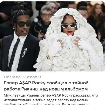
1 час назад
Известия
Рэпер A$AP Rocky сообщил о тайной
работе Рианны над новым альбомом
Муж певицы Рианны рэпер A$AP Rocky рассказал, что
исполнительница тайно ведет работу над новым
альбомом. «Она сейчас в студии. Да, я это сказал.