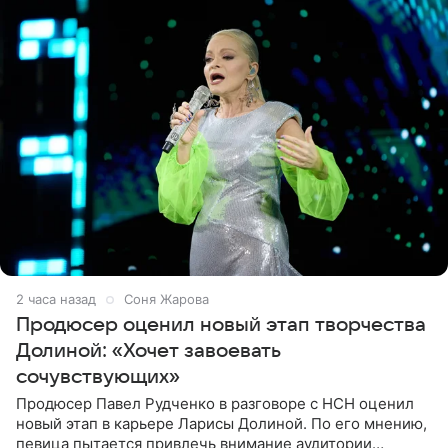
2 часа назад
Соня Жарова
Продюсер оценил новый этап творчества
Долиной: «Хочет завоевать
сочувствующих»
Продюсер Павел Рудченко в разговоре с НСН оценил
новый этап в карьере Ларисы Долиной. По его мнению,
певица пытается привлечь внимание аудитории