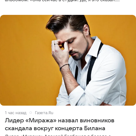
Прости, детка», — признался рэпер 5 августа в шоу The
Jason Lee
1 час назад
Газета.Ru
Лидер «Миража» назвал виновников
скандала вокруг концерта Билана