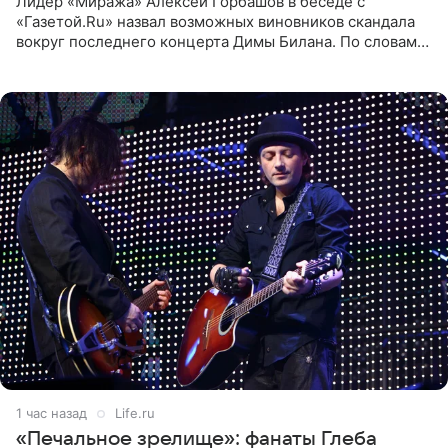
Лидер «Миража» Алексей Горбашов в беседе с
«Газетой.Ru» назвал возможных виновников скандала
вокруг последнего концерта Димы Билана. По словам
Горбашова, продумать нюансы сцены, не устроившей
зрителей, должны
1 час назад
Life.ru
«Печальное зрелище»: фанаты Глеба