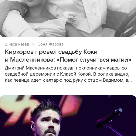
2 часа назад
Соня Жарова
Киркоров провел свадьбу Коки
и Масленникова: «Помог случиться магии»
Дмитрий Масленников показал поклонникам кадры со
свадебной церемонии с Клавой Кокой. В ролике видно,
как певица идет к алтарю под руку с отцом Вадимом, а у
алтаря ее ждут жених и Филипп Киркоров. Именно