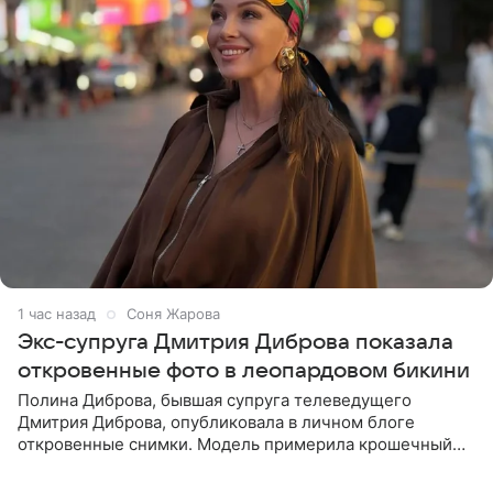
1 час назад
Соня Жарова
Экс-супруга Дмитрия Диброва показала
откровенные фото в леопардовом бикини
Полина Диброва, бывшая супруга телеведущего
Дмитрия Диброва, опубликовала в личном блоге
откровенные снимки. Модель примерила крошечный
бикини с леопардовым принтом и устроила фотосессию
в гардеробной. В