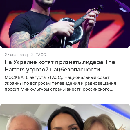
2 часа назад
ТАСС
На Украине хотят признать лидера The
Hatters угрозой нацбезопасности
МОСКВА, 6 августа. /ТАСС/. Национальный совет
Украины по вопросам телевидения и радиовещания
просит Минкультуры страны внести российского
музыканта, лидера группы The Hatters Юрия Музыченко
в список лиц,