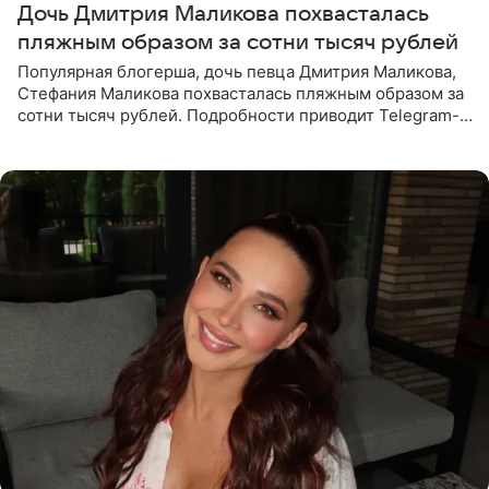
Дочь Дмитрия Маликова похвасталась
пляжным образом за сотни тысяч рублей
Популярная блогерша, дочь певца Дмитрия Маликова,
Стефания Маликова похвасталась пляжным образом за
сотни тысяч рублей. Подробности приводит Telegram-
канал «Звездач». Редакторы канала обратили внимание
на