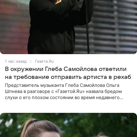
1 час назад
Газета.Ru
В окружении Глеба Самойлова ответили
на требование отправить артиста в рехаб
Представитель музыканта Глеба Самойлова Ольга
Шпнева в разговоре с «Газетой.Ru» назвала бредом
слухи о его плохом состоянии во время недавнего
концерта. Она заявила, что негативные комментарии
являются заказной