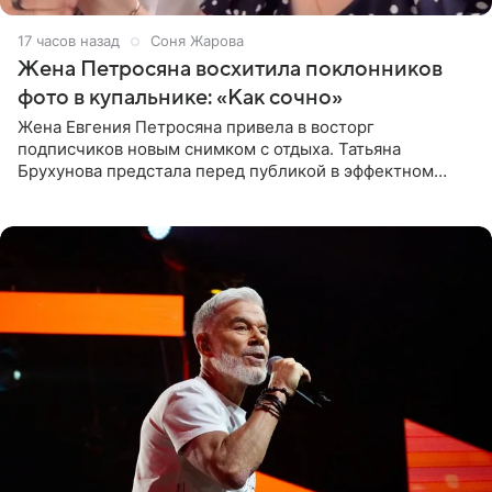
17 часов назад
Соня Жарова
Жена Петросяна восхитила поклонников
фото в купальнике: «Как сочно»
Жена Евгения Петросяна привела в восторг
подписчиков новым снимком с отдыха. Татьяна
Брухунова предстала перед публикой в эффектном
черно-сиреневом монокини, позируя прямо в бассейне.
«Ох, как сочно», «Татьяна,