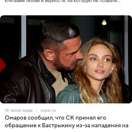
клятвами любви и верности, на которую не позвали
никого из клана Бекхэм. По словам инсайдеров, пара
считает это
16 часов назад
super.ru
Омаров сообщил, что СК принял его
обращение к Бастрыкину из-за нападения на