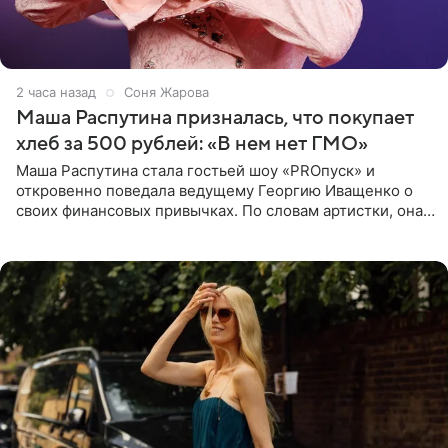
2 часа назад
Соня Жарова
Маша Распутина призналась, что покупает
хлеб за 500 рублей: «В нем нет ГМО»
Маша Распутина стала гостьей шоу «PROпуск» и
откровенно поведала ведущему Георгию Иващенко о
своих финансовых привычках. По словам артистки, она
давно перестала следить за тратами и может позволить
себе жить,