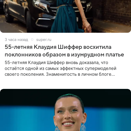
3 часа назад
super.ru
55-летняя Клаудия Шиффер восхитила
поклонников образом в изумрудном платье
55-летняя Клаудия Шиффер вновь доказала, что
остаётся одной из самых эффектных супермоделей
своего поколения. Знаменитость в личном блоге
поделилась фотографиями с недавней свадьбы, где
появилась в роли гостьи,