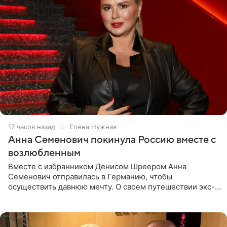
17 часов назад
Елена Нужная
Анна Семенович покинула Россию вместе с
возлюбленным
Вместе с избранником Денисом Шреером Анна
Семенович отправилась в Германию, чтобы
осуществить давнюю мечту. О своем путешествии экс-
солистка «Блестящих» рассказала поклонникам на
личной странице в социальной