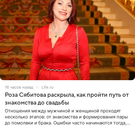
16 часов назад
Life.ru
Роза Сябитова раскрыла, как пройти путь от
знакомства до свадьбы
Отношения между мужчиной и женщиной проходят
несколько этапов: от знакомства и формирования пары
до помолвки и брака. Ошибки часто начинаются тогда,
когда один из партнеров требует от другого слишком
многого,