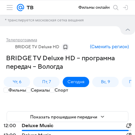
Фильмы онлайн
* транслируется московская сетка вещания
Телепрограмма
(
Сменить регион
)
BRIDGE TV Deluxe HD
BRIDGE TV Deluxe HD – программа
передач – Вологда
Чт, 6
Пт, 7
Сегодня
Вс, 9
Пн,
Фильмы
Сериалы
Спорт
Показать прошедшие передачи
12:00
Deluxe Music