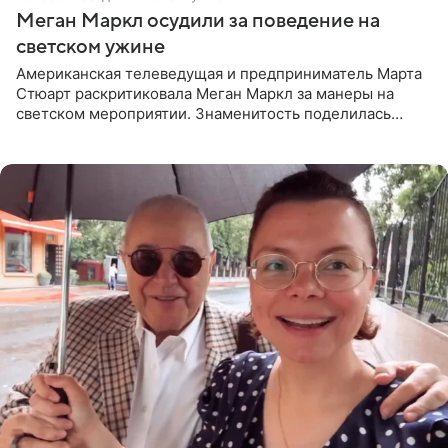
Меган Маркл осудили за поведение на
светском ужине
Американская телеведущая и предприниматель Марта
Стюарт раскритиковала Меган Маркл за манеры на
светском мероприятии. Знаменитость поделилась
деталями личной встречи с герцогиней Сассекской,
пишет PageSix. По