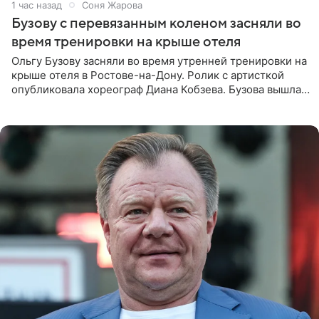
1 час назад
Соня Жарова
Бузову с перевязанным коленом засняли во
время тренировки на крыше отеля
Ольгу Бузову засняли во время утренней тренировки на
крыше отеля в Ростове-на-Дону. Ролик с артисткой
опубликовала хореограф Диана Кобзева. Бузова вышла
на занятие спортом в 32-градусную жару ранним утром,