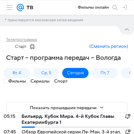
Фильмы онлайн
* транслируется московская сетка вещания
Телепрограмма
(
Сменить регион
)
Старт
Старт – программа передач – Вологда
Вт, 4
Ср, 5
Сегодня
Пт, 7
Сб
Фильмы
Сериалы
Спорт
Показать прошедшие передачи
05:15
Бильярд. Кубок Мира. 4-й Кубок Главы
Екатеринбурга 1
07:45
Обзор Европейской серии Ле-Ман. 3-й этап.