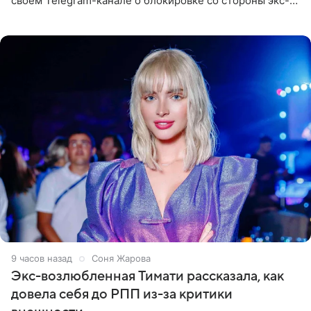
своем Telegram-канале о блокировке со стороны экс-
супруги Гуфа Айзы-Лилуны Ай. Карицкая утверждает,
что ее
9 часов назад
Соня Жарова
Экс-возлюбленная Тимати рассказала, как
довела себя до РПП из-за критики