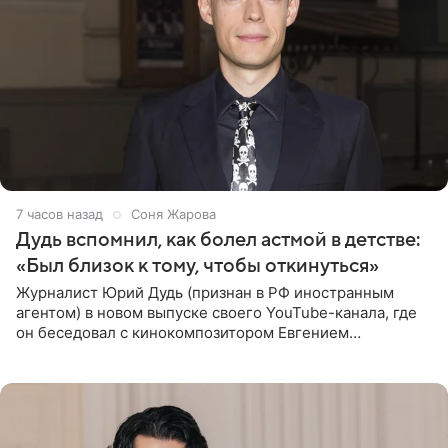
7 часов назад
Соня Жарова
Дудь вспомнил, как болел астмой в детстве:
«Был близок к тому, чтобы откинуться»
Журналист Юрий Дудь (признан в РФ иностранным
агентом) в новом выпуске своего YouTube-канала, где
он беседовал с кинокомпозитором Евгением
Гальпериным, поделился личной историей о борьбе с
бронхиальной астмой в