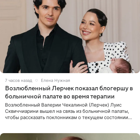
7 часов назад
Елена Нужная
Возлюбленный Лерчек показал блогершу в
больничной палате во время терапии
Возлюбленный Валерии Чекалиной (Лерчек) Луис
Сквиччиарини вышел на связь из больничной палаты,
чтобы рассказать поклонникам о текущем состоянии
блогерши. Он подтвердил, что основной курс
химиотерапии позади, но