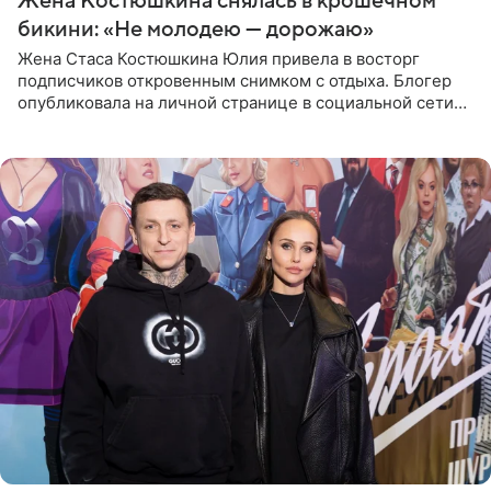
Жена Костюшкина снялась в крошечном
бикини: «Не молодею — дорожаю»
Жена Стаса Костюшкина Юлия привела в восторг
подписчиков откровенным снимком с отдыха. Блогер
опубликовала на личной странице в социальной сети
фото в ярком бикини, позируя на пирсе во время отпуска
в Турции,