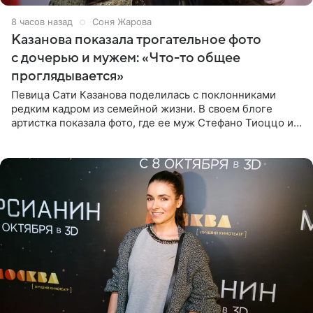
8 часов назад
Соня Жарова
Казанова показала трогательное фото
с дочерью и мужем: «Что-то общее
проглядывается»
Певица Сати Казанова поделилась с поклонниками
редким кадром из семейной жизни. В своем блоге
артистка показала фото, где ее муж Стефано Тиоццо и
их маленькая дочь спят рядом. На снимке отец и
малышка лежат в