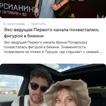
8 часов назад
Газета.Ru
Экс-ведущая Первого канала похвасталась
фигурой в бикини
Экс-ведущая Первого канала Ирена Понарошку
похвасталась фигурой в бикини. Знаменитость
позировала на пляже в Турции, где отдыхает с семьей.
Она поделилась кадрами с отдыха в Instagram (владелец
компания Meta