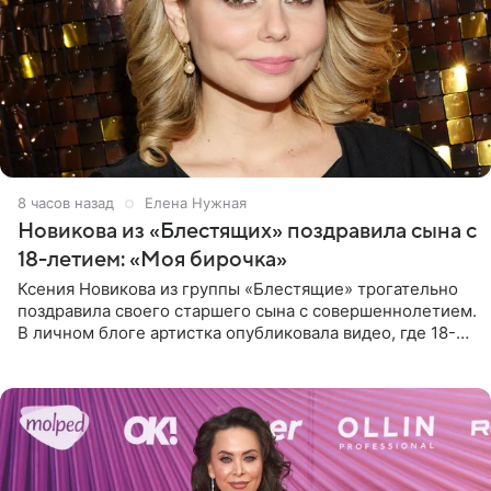
8 часов назад
Елена Нужная
Новикова из «Блестящих» поздравила сына с
18-летием: «Моя бирочка»
Ксения Новикова из группы «Блестящие» трогательно
поздравила своего старшего сына с совершеннолетием.
В личном блоге артистка опубликовала видео, где 18-
летний Мирон легко подхватил маму на руки и закружил
во