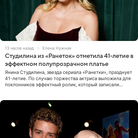
13 часов назад
Елена Нужная
Студилина из «Ранеток» отметила 41-летие в
эффектном полупрозрачном платье
Янина Студилина, звезда сериала «Ранетки», празднует
41-летие. По случаю торжества актриса выложила для
поклонников эффектный ролик, который записали
прошлой ночью. В кадре артистка предстала в
вечернем