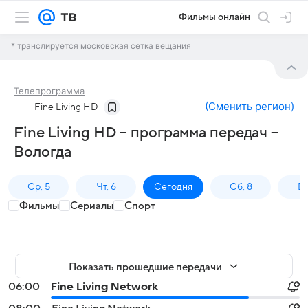
Фильмы онлайн
* транслируется московская сетка вещания
Телепрограмма
(
Сменить регион
)
Fine Living HD
Fine Living HD – программа передач –
Вологда
Ср, 5
Чт, 6
Сегодня
Сб, 8
Вс
Фильмы
Сериалы
Спорт
Показать прошедшие передачи
06:00
Fine Living Network