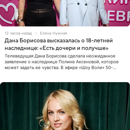
12 часов назад
Елена Нужная
Дана Борисова высказалась о 18-летней
наследнице: «Есть дочери и получше»
Телеведущая Дана Борисова сделала неожиданное
заявление о наследнице Полине Аксеновой, которое
может задеть ее чувства. В эфире «Шоу Воли» 50-
летняя знаменитость откровенно призналась, что не
считает свою дочь