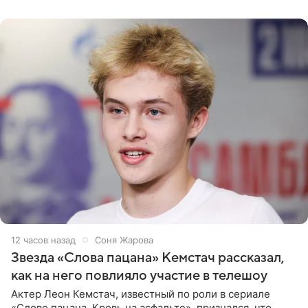
домам». По
12 часов назад
Соня Жарова
Звезда «Слова пацана» Кемстач рассказал,
как на него повлияло участие в телешоу
Актер Леон Кемстач, известный по роли в сериале
«Слово пацана. Кровь на асфальте», признался, что