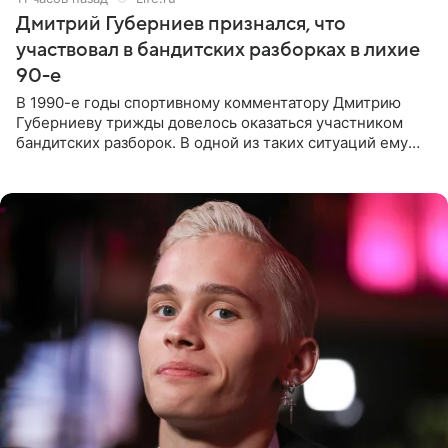
Дмитрий Губерниев признался, что
участвовал в бандитских разборках в лихие
90-е
В 1990-е годы спортивному комментатору Дмитрию
Губерниеву трижды довелось оказаться участником
бандитских разборок. В одной из таких ситуаций ему
выдали тяжелый предмет и приказали вступить в драку,
однако он