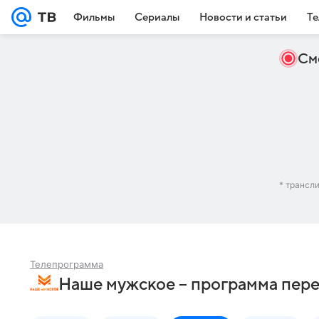
Фильмы
Сериалы
Новости и статьи
Те
См
* трансл
Телепрограмма
Наше мужское – программа пере