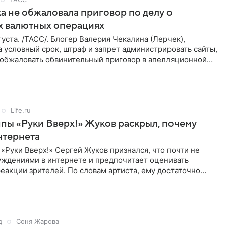
а не обжаловала приговор по делу о
х валютных операциях
уста. /ТАСС/. Блогер Валерия Чекалина (Лерчек),
 условный срок, штраф и запрет администрировать сайты,
а обжаловать обвинительный приговор в апелляционной
к
Life.ru
пы «Руки Вверх!» Жуков раскрыл, почему
нтернета
«Руки Вверх!» Сергей Жуков признался, что почти не
уждениями в интернете и предпочитает оценивать
еакции зрителей. По словам артиста, ему достаточно
нников и
д
Соня Жарова