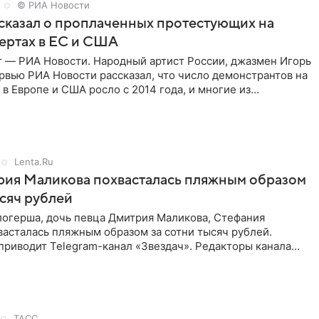
© РИА Новости
сказал о проплаченных протестующих на
ертах в ЕС и США
г — РИА Новости. Народный артист России, джазмен Игорь
рвью РИА Новости рассказал, что число демонстрантов на
 в Европе и США росло с 2014 года, и многие из
,
Lenta.Ru
рия Маликова похвасталась пляжным образом
ысяч рублей
логерша, дочь певца Дмитрия Маликова, Стефания
асталась пляжным образом за сотни тысяч рублей.
приводит Telegram-канал «Звездач». Редакторы канала
мание на
ТАСС