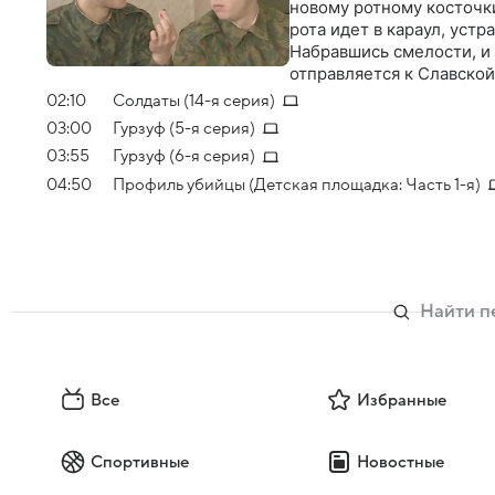
новому ротному косточки
рота идет в караул, устра
Набравшись смелости, и
отправляется к Славской
секрет. Но не тут то б
02:10
Солдаты (14-я серия)
Ковальского не поздрави
03:00
Гурзуф (5-я серия)
при полном параде засе
03:55
Гурзуф (6-я серия)
никакая конспирация! Да
привидение…
04:50
Профиль убийцы (Детская площадка: Часть 1-я)
Все
Избранные
Спортивные
Новостные