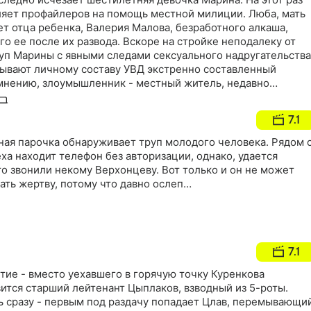
ляет профайлеров на помощь местной милиции. Люба, мать
ет отца ребенка, Валерия Малова, безработного алкаша,
 ее после их развода. Вскоре на стройке неподалеку от
уп Марины с явными следами сексуального надругательства
сывают личному составу УВД экстренно составленный
 мнению, злоумышленник - местный житель, недавно
 заключения и сидевший за изнасилование или убийство…
7.1
ная парочка обнаруживает труп молодого человека. Рядом 
а находит телефон без авторизации, однако, удается
сто звонили некому Верхонцеву. Вот только и он не может
ать жертву, потому что давно ослеп…
7.1
тие - вместо уехавшего в горячую точку Куренкова
ится старший лейтенант Цыплаков, взводный из 5-роты.
 сразу - первым под раздачу попадает Цлав, перемывающи