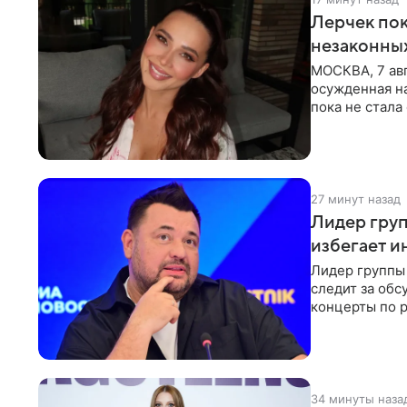
Лерчек пок
незаконны
МОСКВА, 7 авг
осужденная на
пока не стал
инстанции. Ка
27 минут назад
Лидер груп
избегает и
Лидер группы 
следит за обс
концерты по р
эмоций покло
34 минуты наза