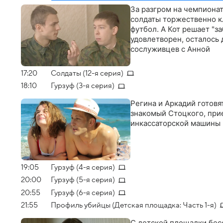
За разгром на чемпионат
солдаты торжественно кл
футбол. А Кот решает "з
удовлетворен, осталось
сослуживцев с Анной
17:20
Солдаты (12-я серия)
18:10
Гурзуф (3-я серия)
Регина и Аркадий готовя
знакомый Стоцкого, прие
инкассаторской машины
19:05
Гурзуф (4-я серия)
20:00
Гурзуф (5-я серия)
20:55
Гурзуф (6-я серия)
21:55
Профиль убийцы (Детская площадка: Часть 1-я)
С детской площадки бесс