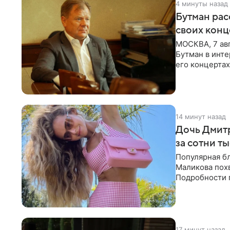
4 минуты назад
Бутман рас
своих конц
МОСКВА, 7 ав
Бутман в инте
его концертах
протестующих
14 минут назад
Дочь Дмит
за сотни т
Популярная б
Маликова похв
Подробности 
обратили вни
17 минут назад