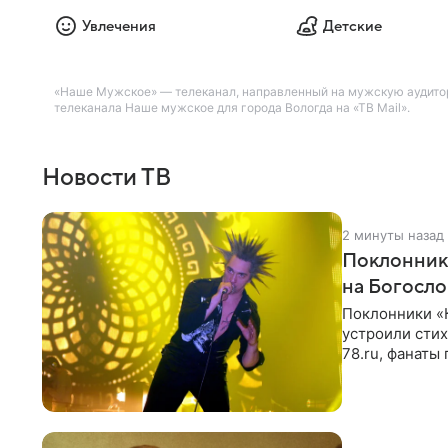
Увлечения
Детские
«Наше Мужское» — телеканал, направленный на мужскую аудитор
телеканала Наше мужское для города Вологда на «ТВ Mail».
Новости ТВ
2 минуты назад
Поклонник
на Богосл
Поклонники «
устроили сти
78.ru, фанаты
сегодня могл