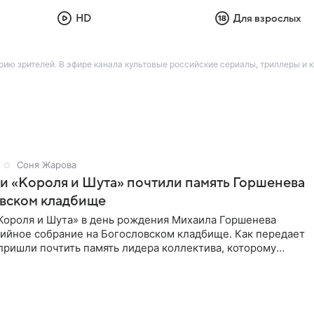
HD
Для взрослых
ию зрителей. В эфире канала культовые российские сериалы, триллеры и
Соня Жарова
и «Короля и Шута» почтили память Горшенева
овском кладбище
Короля и Шута» в день рождения Михаила Горшенева
хийное собрание на Богословском кладбище. Как передает
 пришли почтить память лидера коллектива, которому
о бы