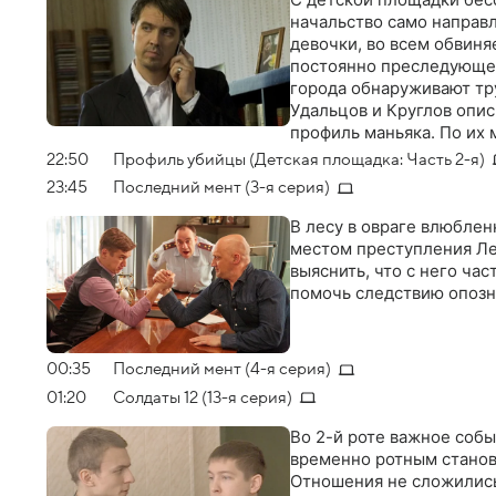
начальство само направ
девочки, во всем обвиня
постоянно преследующего
города обнаруживают тр
Удальцов и Круглов опи
профиль маньяка. По их
освободившийся из мест
22:50
Профиль убийцы (Детская площадка: Часть 2-я)
23:45
Последний мент (3-я серия)
В лесу в овраге влюблен
местом преступления Лех
выяснить, что с него ча
помочь следствию опозн
00:35
Последний мент (4-я серия)
01:20
Солдаты 12 (13-я серия)
Во 2-й роте важное собы
временно ротным станов
Отношения не сложились