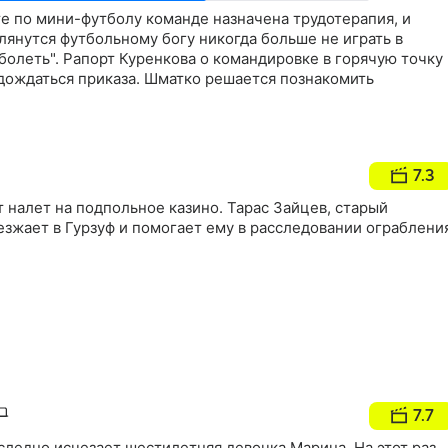
е по мини-футболу команде назначена трудотерапия, и
янутся футбольному богу никогда больше не играть в
аболеть". Рапорт Куренкова о командировке в горячую точку
 дождаться приказа. Шматко решается познакомить
7.3
т налет на подпольное казино. Тарас Зайцев, старый
зжает в Гурзуф и помогает ему в расследовании ограблени
7.7
ледно исчезает шестилетняя девочка Марина. На этот раз