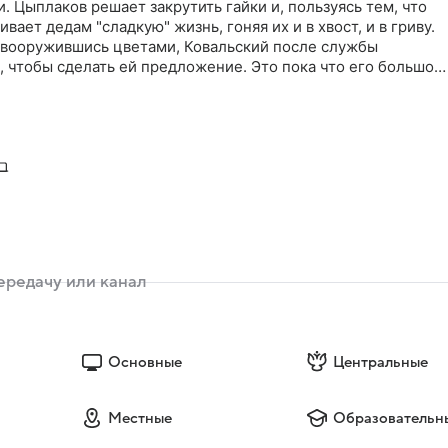
. Цыплаков решает закрутить гайки и, пользуясь тем, что
ивает дедам "сладкую" жизнь, гоняя их и в хвост, и в гриву.
 вооружившись цветами, Ковальский после службы
, чтобы сделать ей предложение. Это пока что его большой
ыло! На следующий день с предстоящим бракосочетанием
т только ленивый. А чему тут удивляться - ведь накануне ег
к Шматко. А нашего прапорщика не введет заблуждение
нилычу не до пустяков. У него на складе поселилось
Основные
Центральные
Местные
Образовательн