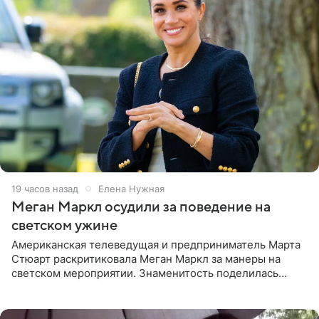
19 часов назад
Елена Нужная
Меган Маркл осудили за поведение на
светском ужине
Американская телеведущая и предприниматель Марта
Стюарт раскритиковала Меган Маркл за манеры на
светском мероприятии. Знаменитость поделилась
деталями личной встречи с герцогиней Сассекской,
пишет PageSix. По