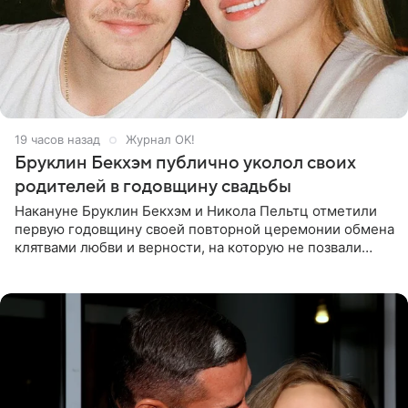
19 часов назад
Журнал OK!
Бруклин Бекхэм публично уколол своих
родителей в годовщину свадьбы
Накануне Бруклин Бекхэм и Никола Пельтц отметили
первую годовщину своей повторной церемонии обмена
клятвами любви и верности, на которую не позвали
никого из клана Бекхэм. По словам инсайдеров, пара
считает это