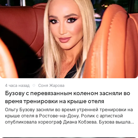
4 часа назад
Соня Жарова
Бузову с перевязанным коленом засняли во
время тренировки на крыше отеля
Ольгу Бузову засняли во время утренней тренировки на
крыше отеля в Ростове-на-Дону. Ролик с артисткой
опубликовала хореограф Диана Кобзева. Бузова вышла
на занятие спортом в 32-градусную жару ранним утром,