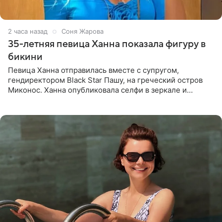
2 часа назад
Соня Жарова
35-летняя певица Ханна показала фигуру в
бикини
Певица Ханна отправилась вместе с супругом,
гендиректором Black Star Пашу, на греческий остров
Миконос. Ханна опубликовала селфи в зеркале и
призналась, что сейчас особенно довольна собой. По
словам певицы, она