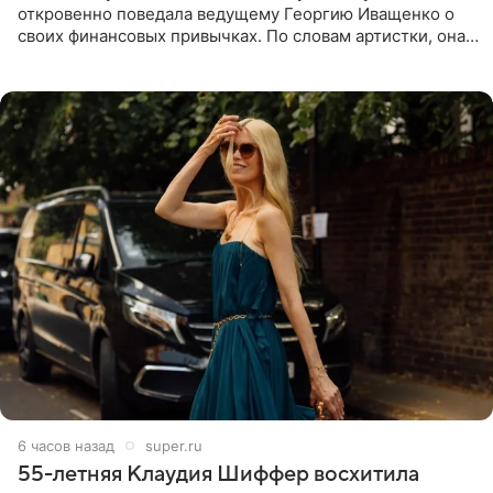
откровенно поведала ведущему Георгию Иващенко о
своих финансовых привычках. По словам артистки, она
давно перестала следить за тратами и может позволить
себе жить,
6 часов назад
super.ru
55-летняя Клаудия Шиффер восхитила