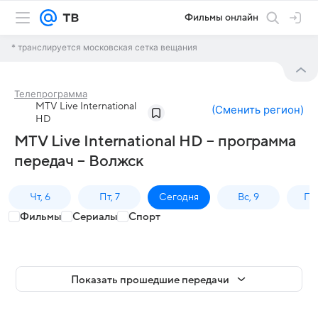
Фильмы онлайн
* транслируется московская сетка вещания
Телепрограмма
MTV Live International
(
Сменить регион
)
HD
MTV Live International HD – программа
передач – Волжск
Чт, 6
Пт, 7
Сегодня
Вс, 9
Пн,
Фильмы
Сериалы
Спорт
Показать прошедшие передачи