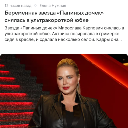
12 часов назад
Елена Нужная
Беременная звезда «Папиных дочек»
снялась в ультракороткой юбке
Звезда «Папиных дочек» Мирослава Карпович снялась в
ультракороткой юбке. Актриса позировала в гримерке,
сидя в кресле, и сделала несколько селфи. Кадры она
опубликовала на личной странице в социальной сети.