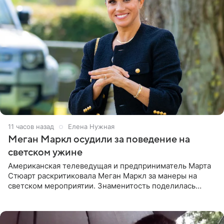
11 часов назад
Елена Нужная
Меган Маркл осудили за поведение на
светском ужине
Американская телеведущая и предприниматель Марта
Стюарт раскритиковала Меган Маркл за манеры на
светском мероприятии. Знаменитость поделилась
деталями личной встречи с герцогиней Сассекской,
пишет PageSix. По