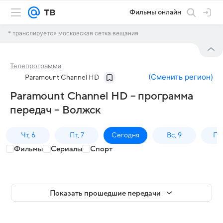
Фильмы онлайн
* транслируется московская сетка вещания
Телепрограмма
(
Сменить регион
)
Paramount Channel HD
Paramount Channel HD – программа
передач – Волжск
Чт, 6
Пт, 7
Сегодня
Вс, 9
Пн,
Фильмы
Сериалы
Спорт
Показать прошедшие передачи