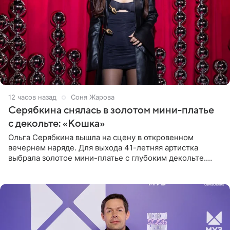
12 часов назад
Соня Жарова
Серябкина снялась в золотом мини-платье
с декольте: «Кошка»
Ольга Серябкина вышла на сцену в откровенном
вечернем наряде. Для выхода 41-летняя артистка
выбрала золотое мини-платье с глубоким декольте.
Дополнением к образу стали бежевые мюли. Стилисты
выпрямили волосы