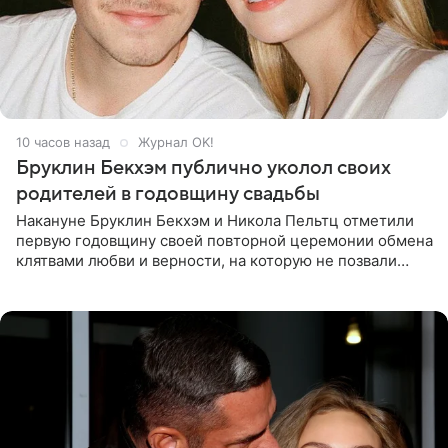
10 часов назад
Журнал OK!
Бруклин Бекхэм публично уколол своих
родителей в годовщину свадьбы
Накануне Бруклин Бекхэм и Никола Пельтц отметили
первую годовщину своей повторной церемонии обмена
клятвами любви и верности, на которую не позвали
никого из клана Бекхэм. По словам инсайдеров, пара
считает это