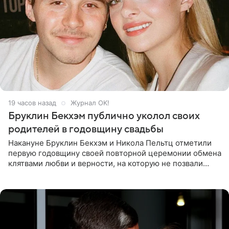
19 часов назад
Журнал OK!
Бруклин Бекхэм публично уколол своих
родителей в годовщину свадьбы
Накануне Бруклин Бекхэм и Никола Пельтц отметили
первую годовщину своей повторной церемонии обмена
клятвами любви и верности, на которую не позвали
никого из клана Бекхэм. По словам инсайдеров, пара
считает это