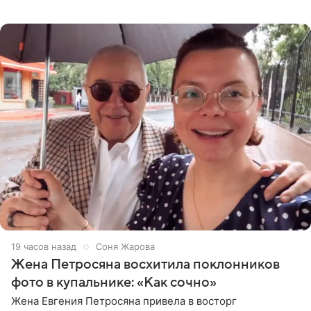
деталями личной встречи с герцогиней Сассекской,
пишет PageSix. По
19 часов назад
Соня Жарова
Жена Петросяна восхитила поклонников
фото в купальнике: «Как сочно»
Жена Евгения Петросяна привела в восторг