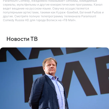
Paramount Comedy, ежедневно показывает ситкомы, комедийные
сериалы, мультфильмы и другие юмористические программы. Канал
ведет вещание на русском языке. Озвучка осуществляется
популярными артистами, такими как Кураж-Бамбей, Евгений Рыбов и
другие. Смотрите полную телепрограмму телеканала Paramount
Comedy Russia HD для города Волжск на «ТВ Mail».
Новости ТВ