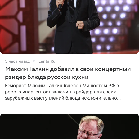
3 часа назад
Lenta.Ru
Максим Галкин добавил в свой концертный
райдер блюда русской кухни
Юморист Максим Галкин (внесен Минюстом РФ в
реестр иноагентов) включил в райдер для своих
зарубежных выступлений блюда исключительно
русской кухни. Об этом сообщает РИА Новости.
Согласно документу, в гримерную