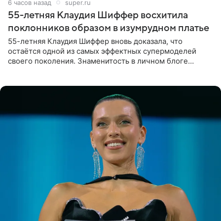
6 часов назад
super.ru
55-летняя Клаудия Шиффер восхитила
поклонников образом в изумрудном платье
55-летняя Клаудия Шиффер вновь доказала, что
остаётся одной из самых эффектных супермоделей
своего поколения. Знаменитость в личном блоге
поделилась фотографиями с недавней свадьбы, где
появилась в роли гостьи,