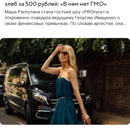
хлеб за 500 рублей: «В нем нет ГМО»
Маша Распутина стала гостьей шоу «PROпуск» и
откровенно поведала ведущему Георгию Иващенко о
своих финансовых привычках. По словам артистки, она
давно перестала следить за тратами и может позволить
себе жить,