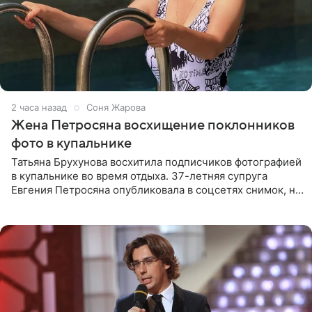
2 часа назад
Соня Жарова
Жена Петросяна восхищение поклонников
фото в купальнике
Татьяна Брухунова восхитила подписчиков фотографией
в купальнике во время отдыха. 37-летняя супруга
Евгения Петросяна опубликовала в соцсетях снимок, на
котором позирует у бассейна в белоснежном монокини
с