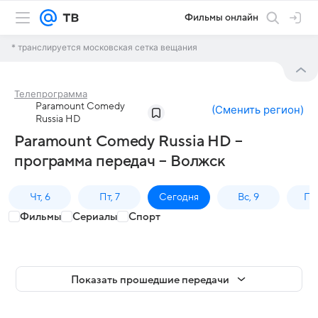
Фильмы онлайн
* транслируется московская сетка вещания
Телепрограмма
Paramount Comedy
(
Сменить регион
)
Russia HD
Paramount Comedy Russia HD –
программа передач – Волжск
Чт, 6
Пт, 7
Сегодня
Вс, 9
Пн,
Фильмы
Сериалы
Спорт
Показать прошедшие передачи