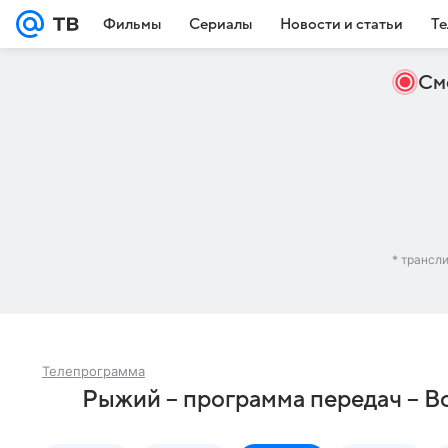
Фильмы
Сериалы
Новости и статьи
Те
См
* трансл
Телепрограмма
Рыжий – программа передач – В