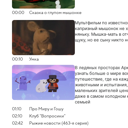
00:00
Сказка о глупом мышонке
Мультфильм по известно
капризный мышонок не хо
няньку. Мышка-мать в от
щуку, но ее сыну никто н
00:10
Умка
В ледяных просторах Ар
узнать больше о мире во
путешествие, где на ка
животными и испытания, 
маленьких зрителей цени
даже в самом холодном 
семьей
01:10
Про Миру и Гошу
02:10
Клуб "Вопросики"
02:42
Рыжие новости (463-я серия)