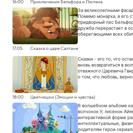
16:00
Приключения Бельфора и Люпена
За великолепными фасад
Помимо монарха, в его 
придворный пес Бельфор
дружба перерастает в ос
оберегающими всех обит
17:05
Сказка о царе Салтане
Сказки - это то, что ост
вновь возвратиться в в
отважного Царевича Гви
о том, что любовь, верно
18:00
Цветняшки (Эмоции и чувства)
В волшебном альбоме ка
волчонок У, лисенок Айя
интерактивной форме ра
интеллектуальные, физи
родителям герои сериал