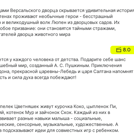
ами Версальского дворца скрывается удивительная история
стенах проживают необычные герои - бесстрашный
 и великодушный волк Люпен из дворцовых садов. Их
обое призвание: они становятся тайными стражами,
ателей дворца животного мира
8.0
ается у каждого человека от детства. Подарите себе шанс
олшебный мир, созданный А. С. Пушкиным. Приключения
дона, прекрасной царевны-Лебедь и царя Салтана напомнят
сть и сила духа всегда побеждают!
пелек Цветняшек живут курочка Коко, цыпленок Пи,
яй, котенок Мур и зайчонок Скок. Каждый из них в
звивает разные навыки малыша - социальные,
ческие, сенсорные, музыкальные, художественные. А
а подсказывают идеи для совместных игр с ребенком.