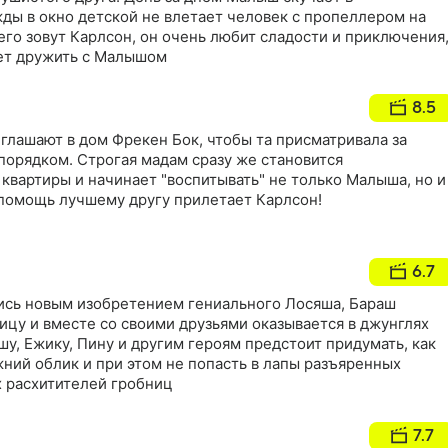
ды в окно детской не влетает человек с пропеллером на
 его зовут Карлсон, он очень любит сладости и приключения
дет дружить с Малышом
8.5
глашают в дом Фрекен Бок, чтобы та присматривала за
порядком. Строгая мадам сразу же становится
квартиры и начинает "воспитывать" не только Малыша, но и
 помощь лучшему другу прилетает Карлсон!
6.7
сь новым изобретением гениального Лосяша, Бараш
ицу и вместе со своими друзьями оказывается в джунглях
у, Ежику, Пину и другим героям предстоит придумать, как
ний облик и при этом не попасть в лапы разъяренных
 расхитителей гробниц
7.7