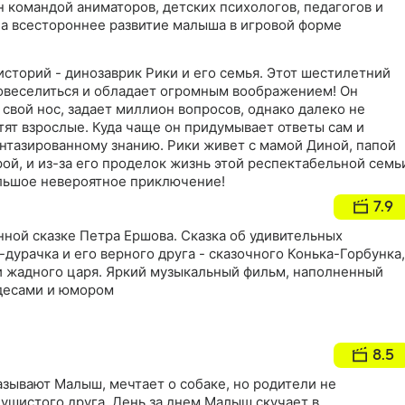
 командой аниматоров, детских психологов, педагогов и
на всестороннее развитие малыша в игровой форме
историй - динозаврик Рики и его семья. Этот шестилетний
овеселиться и обладает огромным воображением! Он
 свой нос, задает миллион вопросов, однако далеко не
етят взрослые. Куда чаще он придумывает ответы сам и
антазированному знанию. Рики живет с мамой Диной, папой
ой, и из-за его проделок жизнь этой респектабельной семь
льшое невероятное приключение!
7.9
ной сказке Петра Ершова. Сказка об удивительных
урачка и его верного друга - сказочного Конька-Горбунка,
и жадного царя. Яркий музыкальный фильм, наполненный
десами и юмором
8.5
азывают Малыш, мечтает о собаке, но родители не
ушистого друга. День за днем Малыш скучает в