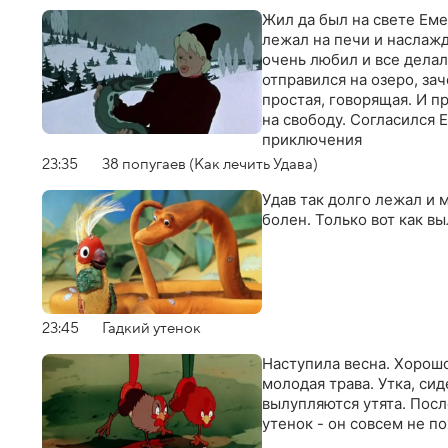
Жил да был на свете Еме
лежал на печи и наслаж
очень любил и все делал
отправился на озеро, зач
простая, говорящая. И 
на свободу. Согласился 
приключения
23:35
38 попугаев (Как лечить Удава)
Удав так долго лежал и 
болен. Только вот как в
23:45
Гадкий утенок
Наступила весна. Хорошо
молодая трава. Утка, сид
вылупляются утята. Пос
утенок - он совсем не п