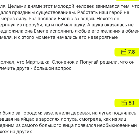
ля. Целыми днями этот молодой человек занимался тем, чт
дался праздным существованием. Работать наш герой не
 через силу. Раз послали Емелю за водой. Нехотя он
ерпнул из проруби, да и поймал щуку. А щука оказалась не
предложила она Емеле исполнить любые его желания в обме
Емеля, и с этого момента начались его невероятные
7.8
молчал, что Мартышка, Слоненок и Попугай решили, что он
ылечить друга - большой вопрос!
8.1
 было за городом: зазеленели деревья, на лугах поднялась
евшая на яйцах в зарослях лопуха, смотрела, как из яиц
ледним из самого большого яйца появился необыкновенный
охож на других