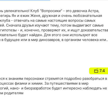
нь увлекательно! Клуб "Вопросики" - это девочка Астра,
негирь Ян и ежик Женя, дружная и очень любознательная
 клуба - отвечать на самые настоящие вопросы самых
ей. Сначала друзья изучают тему, потом выдвигают самые
ипотезы - и, конечно, проверяют их, и ищут доказательства
бязательно будет найден. Для этого они используют все
 в будущее или в мир динозавров, в организм человека или 
 много интересного!
7.4
ся к знаниям персонажи стремятся подробно разобраться в
оцессах физики и химии. За путешествиями в мир
гий, нано- и биоразработок будет интересно наблюдать не
им родителям