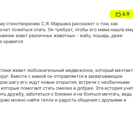
6.9
му стихотворению С.Я. Маршака расскажет о том, как
чет ложиться спать. Он требует, чтобы его мама нашла ем
чаянии зовет различных животных - жабу, лошадь, даже
е нравится
ктики живет любознательный медвежонок, который мечтает
круг. Вместе с мамой он отправляется в захватывающее
ждом шагу его ждут новые открытия, встречи с необычными
которые помогают стать смелее и добрее. Эта история учи
ть дружбу, заботиться о близких и не бояться мечтать, ведь
краю можно найти тепло и радость общения с друзьями и