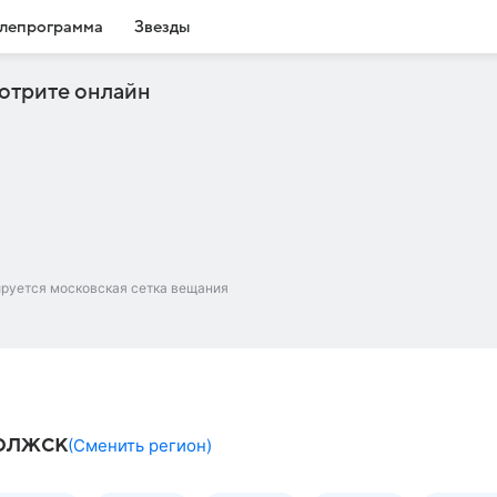
лепрограмма
Звезды
отрите онлайн
ируется московская сетка вещания
олжск
(
Сменить регион
)