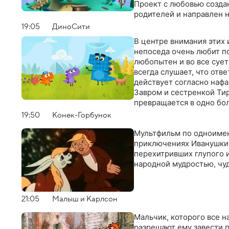
Проект с любовью создан
родителей и направлен 
19:05
ДиноСити
В центре внимания этих 
непоседа очень любит п
любопытен и во все сует
всегда слушает, что отв
действует согласно наф
Завром и сестренкой Тир
превращается в одно бо
19:50
Конек-Горбунок
Мультфильм по одноимен
приключениях Иванушки-д
перехитривших глупого 
народной мудростью, чу
21:05
Малыш и Карлсон
Мальчик, которого все н
разрешают ему завести п