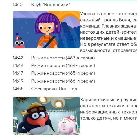
14:10
Клуб "Вопросики"
Узнавать новое - это оче
снежный тролль Боня, с
команда. Главная задача
настоящих детей-зрител
невероятные и смешные г
Но в результате ответ о
возможности: отправятся
космос. Ведь в мире так
14:42
Рыжие новости (463-я серия)
14:44
Рыжие новости (464-я серия)
14:47
Рыжие новости (465-я серия)
14:49
Рыжие новости (466-я серия)
14:55
Смешарики. Пин-код
Харизматичные и рвущие
сложности техники, в пр
информационных техноло
только детям, но и мног