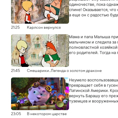
одиночестве, пока однаж
спине! Оказывается, что
а еще он с радостью бу
21:25
Карлсон вернулся
Мама и папа Малыша при
мальчиком и следила за 
полновластной хозяйкой 
его родителей. Тогда на
21:45
Смешарики. Легенда о золотом драконе
Неумело воспользовавши
превращает себя в гусен
Латинской Америки. Крош
вернуть Барашу его преж
туземцев и вооруженных
23:05
В некотором царстве