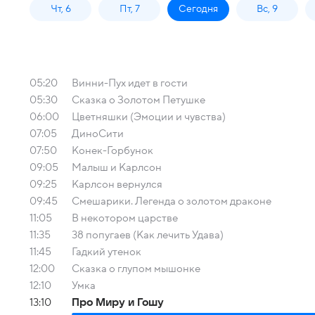
Чт, 6
Пт, 7
Сегодня
Вс, 9
05:20
Винни-Пух идет в гости
05:30
Сказка о Золотом Петушке
06:00
Цветняшки (Эмоции и чувства)
07:05
ДиноСити
07:50
Конек-Горбунок
09:05
Малыш и Карлсон
09:25
Карлсон вернулся
09:45
Смешарики. Легенда о золотом драконе
11:05
В некотором царстве
11:35
38 попугаев (Как лечить Удава)
11:45
Гадкий утенок
12:00
Сказка о глупом мышонке
12:10
Умка
13:10
Про Миру и Гошу