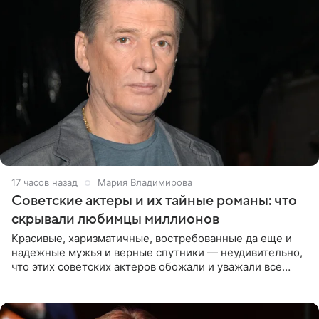
17 часов назад
Мария Владимирова
Советские актеры и их тайные романы: что
скрывали любимцы миллионов
Красивые, харизматичные, востребованные да еще и
надежные мужья и верные спутники — неудивительно,
что этих советских актеров обожали и уважали все
женщины большой страны, и наверняка не раз ставили
их в