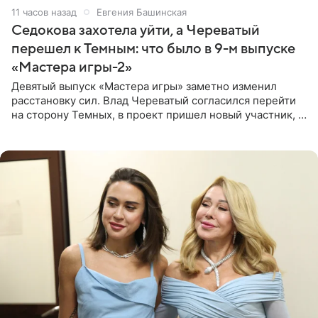
11 часов назад
Евгения Башинская
Седокова захотела уйти, а Череватый
перешел к Темным: что было в 9-м выпуске
«Мастера игры-2»
Девятый выпуск «Мастера игры» заметно изменил
расстановку сил. Влад Череватый согласился перейти
на сторону Темных, в проект пришел новый участник, а
Курбан Омаров и Анна Седокова оказались под таким
давлением.