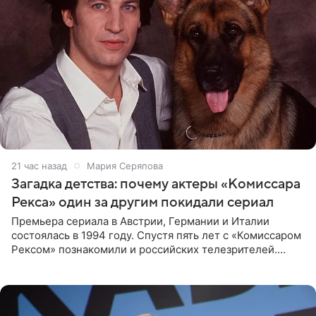
21 час назад
Мария Серяпова
Загадка детства: почему актеры «Комиссара
Рекса» один за другим покидали сериал
Премьера сериала в Австрии, Германии и Италии
состоялась в 1994 году. Спустя пять лет с «Комиссаром
Рексом» познакомили и российских телезрителей.
Необычайно умная собака мгновенно влюбляла в себя
публику. Но и