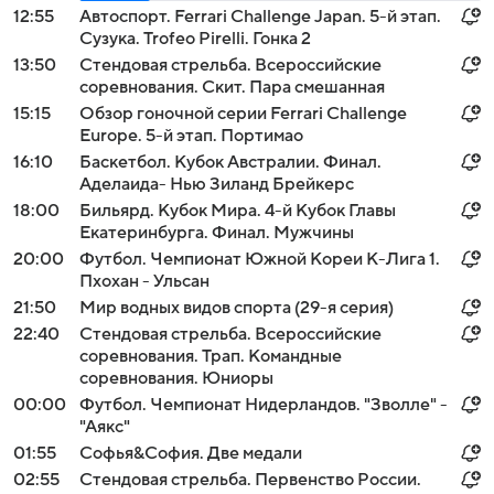
12:55
Автоспорт. Ferrari Challenge Japan. 5-й этап.
Сузука. Trofeo Pirelli. Гонка 2
13:50
Стендовая стрельба. Всероссийские
соревнования. Скит. Пара смешанная
15:15
Обзор гоночной серии Ferrari Challenge
Europe. 5-й этап. Портимао
16:10
Баскетбол. Кубок Австралии. Финал.
Аделаида- Нью Зиланд Брейкерс
18:00
Бильярд. Кубок Мира. 4-й Кубок Главы
Екатеринбурга. Финал. Мужчины
20:00
Футбол. Чемпионат Южной Кореи К-Лига 1.
Пхохан - Ульсан
21:50
Мир водных видов спорта (29-я серия)
22:40
Стендовая стрельба. Всероссийские
соревнования. Трап. Командные
соревнования. Юниоры
00:00
Футбол. Чемпионат Нидерландов. "Зволле" -
"Аякс"
01:55
Софья&София. Две медали
02:55
Стендовая стрельба. Первенство России.