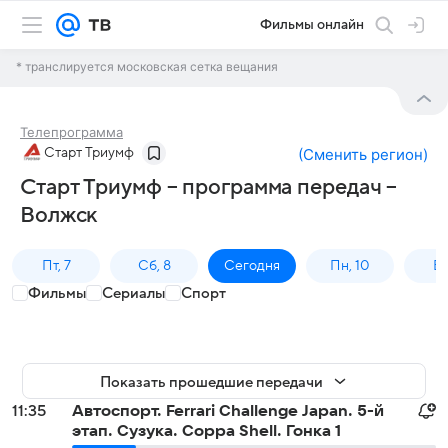
Фильмы онлайн
* транслируется московская сетка вещания
Телепрограмма
Старт Триумф
(
Сменить регион
)
Старт Триумф – программа передач –
Волжск
Пт, 7
Сб, 8
Сегодня
Пн, 10
Вт,
Фильмы
Сериалы
Спорт
Показать прошедшие передачи
11:35
Автоспорт. Ferrari Challenge Japan. 5-й
этап. Сузука. Coppa Shell. Гонка 1