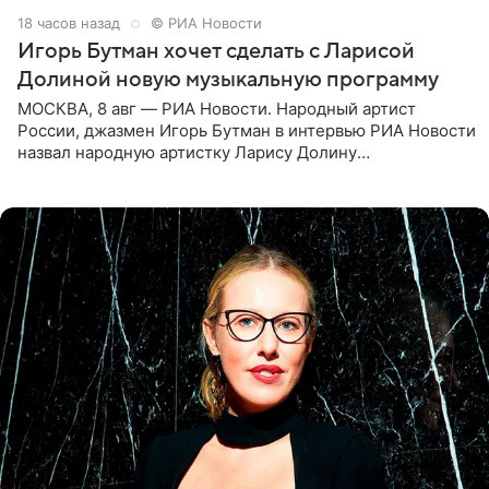
18 часов назад
© РИА Новости
Игорь Бутман хочет сделать с Ларисой
Долиной новую музыкальную программу
МОСКВА, 8 авг — РИА Новости. Народный артист
России, джазмен Игорь Бутман в интервью РИА Новости
назвал народную артистку Ларису Долину
великолепной певицей и рассказал о желании сделать с
ней новую совместную