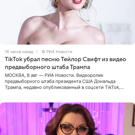
16 часов назад
© РИА Новости
TikTok убрал песню Тейлор Свифт из видео
предвыборного штаба Трампа
МОСКВА, 8 авг — РИА Новости. Видеоролик
предвыборного штаба президента США Дональда
Трампа, недавно опубликованный в соцсети TikTok,
остался без звуковой дорожки в виде песни August
(«Август») американской