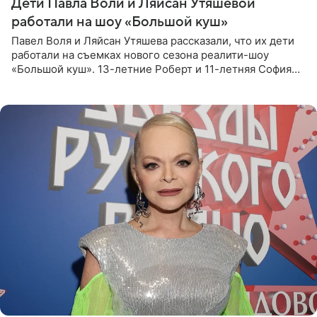
Дети Павла Воли и Ляйсан Утяшевой
работали на шоу «Большой куш»
Павел Воля и Ляйсан Утяшева рассказали, что их дети
работали на съемках нового сезона реалити-шоу
«Большой куш». 13-летние Роберт и 11-летняя София
отправились вместе с родителями в Таиланд и успели
поработать