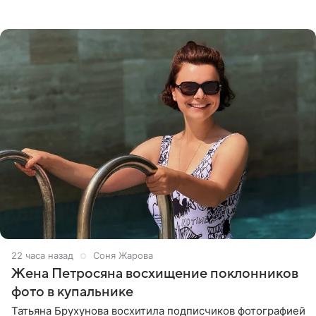
призналась, что сейчас особенно довольна собой. По
словам певицы, она
22 часа назад
Соня Жарова
Жена Петросяна восхищение поклонников
фото в купальнике
Татьяна Брухунова восхитила подписчиков фотографией