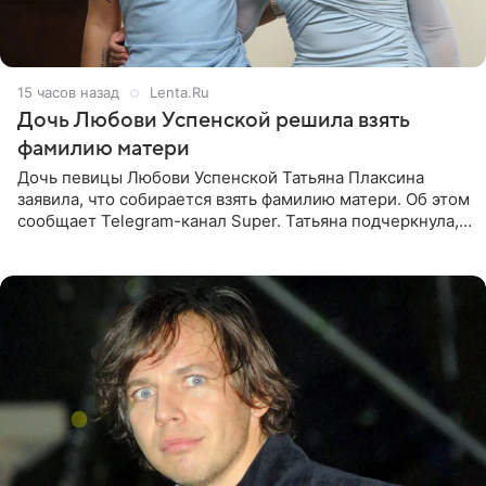
15 часов назад
Lenta.Ru
Дочь Любови Успенской решила взять
фамилию матери
Дочь певицы Любови Успенской Татьяна Плаксина
заявила, что собирается взять фамилию матери. Об этом
сообщает Telegram-канал Super. Татьяна подчеркнула,
что приняла решение о смене фамилии, поскольку
именно от