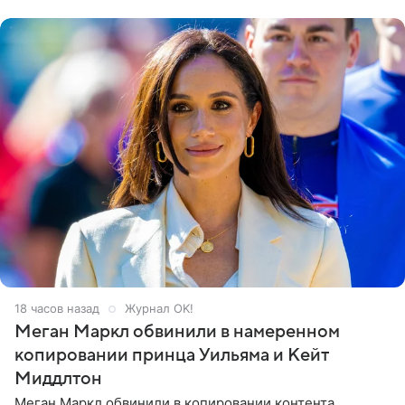
его друзья —
18 часов назад
Журнал OK!
Меган Маркл обвинили в намеренном
копировании принца Уильяма и Кейт
Миддлтон
Меган Маркл обвинили в копировании контента,