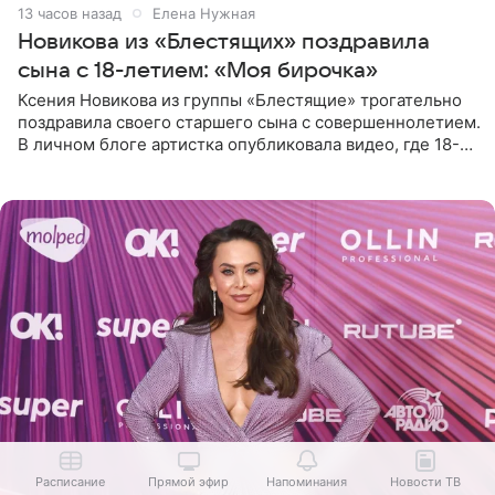
13 часов назад
Елена Нужная
Новикова из «Блестящих» поздравила
сына с 18-летием: «Моя бирочка»
Ксения Новикова из группы «Блестящие» трогательно
поздравила своего старшего сына с совершеннолетием.
В личном блоге артистка опубликовала видео, где 18-
летний Мирон легко подхватил маму на руки и закружил
во
Расписание
Прямой эфир
Напоминания
Новости ТВ