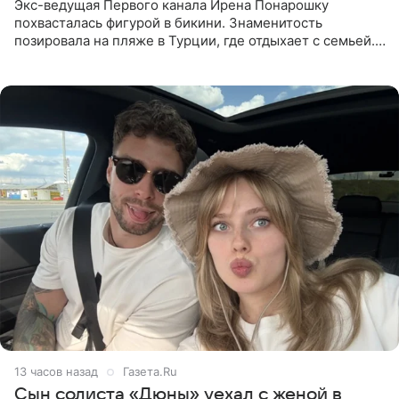
Экс-ведущая Первого канала Ирена Понарошку
похвасталась фигурой в бикини. Знаменитость
позировала на пляже в Турции, где отдыхает с семьей.
Она поделилась кадрами с отдыха в Instagram (владелец
компания Meta
13 часов назад
Газета.Ru
Сын солиста «Дюны» уехал с женой в