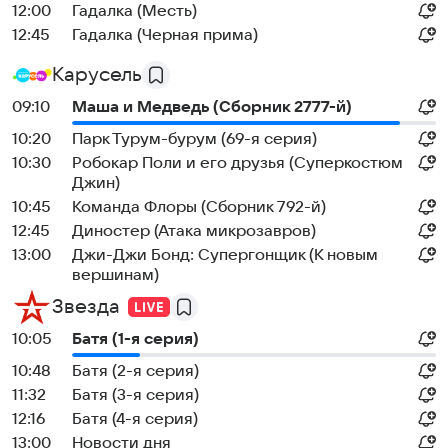
12:00
Гадалка (Месть)
12:45
Гадалка (Черная прима)
Карусель
09:10
Маша и Медведь (Сборник 2777-й)
10:20
Парк Турум-бурум (69-я серия)
10:30
Робокар Поли и его друзья (Суперкостюм
Джин)
10:45
Команда Флоры (Сборник 792-й)
12:45
Диностер (Атака микрозавров)
13:00
Джи-Джи Бонд: Супергонщик (К новым
вершинам)
Звезда
10:05
Батя (1-я серия)
10:48
Батя (2-я серия)
11:32
Батя (3-я серия)
12:16
Батя (4-я серия)
13:00
Новости дня