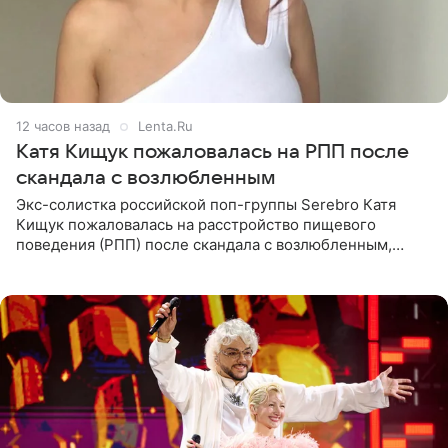
12 часов назад
Lenta.Ru
Катя Кищук пожаловалась на РПП после
скандала с возлюбленным
Экс-солистка российской поп-группы Serebro Катя
Кищук пожаловалась на расстройство пищевого
поведения (РПП) после скандала с возлюбленным,
популярным рэпером 9mice (настоящее имя — Сергей
Дмитриев).