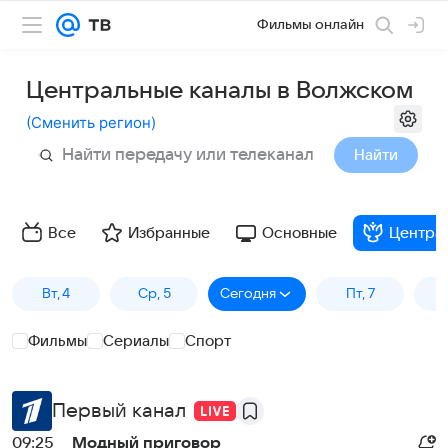
Фильмы онлайн
Центральные каналы в Волжском
(
Сменить регион
)
Найти
Все
Избранные
Основные
Центра
Вт, 4
Ср, 5
Сегодня
Пт, 7
Фильмы
Сериалы
Спорт
Первый канал
09:25
Модный приговор