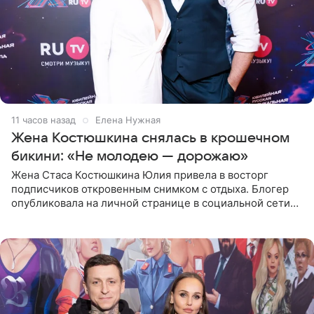
11 часов назад
Елена Нужная
Жена Костюшкина снялась в крошечном
бикини: «Не молодею — дорожаю»
Жена Стаса Костюшкина Юлия привела в восторг
подписчиков откровенным снимком с отдыха. Блогер
опубликовала на личной странице в социальной сети
фото в ярком бикини, позируя на пирсе во время отпуска
в Турции,