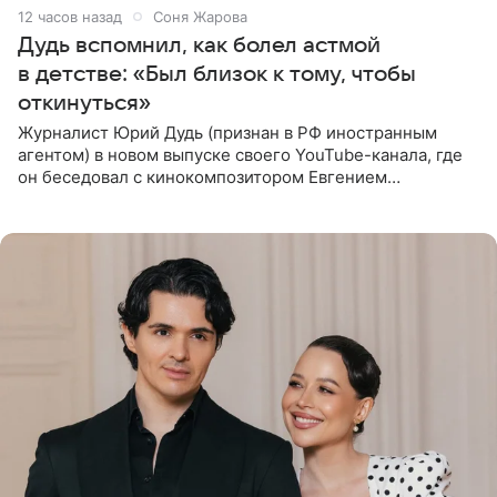
12 часов назад
Соня Жарова
Дудь вспомнил, как болел астмой
в детстве: «Был близок к тому, чтобы
откинуться»
Журналист Юрий Дудь (признан в РФ иностранным
агентом) в новом выпуске своего YouTube-канала, где
он беседовал с кинокомпозитором Евгением
Гальпериным, поделился личной историей о борьбе с
бронхиальной астмой в