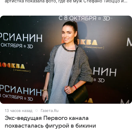
артистка показала фото, где ее муж Стефано Тиоццо и
их маленькая дочь спят рядом. На снимке отец и
малышка лежат в
13 часов назад
Газета.Ru
Экс-ведущая Первого канала
похвасталась фигурой в бикини