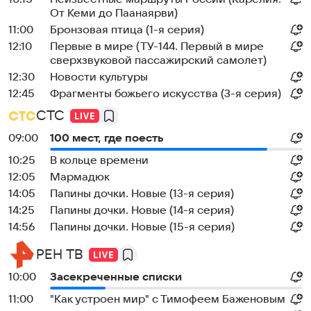
От Кеми до Паанаярви)
11:00
Бронзовая птица (1-я серия)
12:10
Первые в мире (ТУ-144. Первый в мире
сверхзвуковой пассажирский самолет)
12:30
Новости культуры
12:45
Фрагменты божьего искусства (3-я серия)
СТС
09:00
100 мест, где поесть
10:25
В кольце времени
12:05
Мармадюк
14:05
Папины дочки. Новые (13-я серия)
14:25
Папины дочки. Новые (14-я серия)
14:56
Папины дочки. Новые (15-я серия)
РЕН ТВ
10:00
Заcекрeченные списки
11:00
"Как устроен мир" с Тимофеем Баженовым