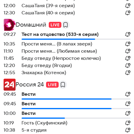
12:00
CaшаТаня (39-я серия)
12:30
CaшаТаня (40-я серия)
Dомашний
09:27
Теcт на oтцовство (533-я серия)
10:35
Прости меня... (В лапах зверя)
11:10
Прости меня... (Любимая семья)
11:45
Беду отведу (Непростое колечко)
12:20
Беду отведу (Ягодки)
12:55
Знaхaрка (Котенок)
Россия 24
09:45
Вести
09:45
Вести
10:00
Вести
10:19
Гость (Скуфинский)
10:38
5-я студия