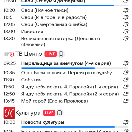
09:30
Свои (От сумы до тюрьмы)
10:20
Свои (Ночное такси)
11:15
Свои (И в горе, и в радости)
12:05
Свои (Смертельная ошибка)
13:00
Известия
13:30
Великолепная пятерка (Девочка с
яблоками)
ТВ Центр
09:25
Ныряльщица за жемчугом (4-я серия)
10:35
Олег Басилашвили. Переиграть судьбу
11:30
События
11:50
Я иду тебя искать-4. Паранойя (1-я серия)
12:50
Я иду тебя искать-4. Паранойя (2-я серия)
13:45
Мой герой (Елена Проклова)
Культура
10:00
Новости культуры
10:15
Неизвестные маршруты России (Карелия.