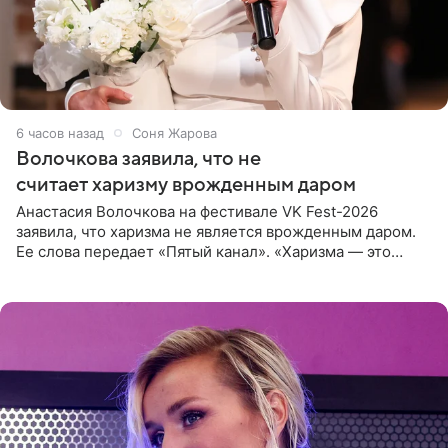
6 часов назад
Соня Жарова
Волочкова заявила, что не
считает харизму врожденным даром
Анастасия Волочкова на фестивале VK Fest-2026
заявила, что харизма не является врожденным даром.
Ее слова передает «Пятый канал». «Харизма — это
отчасти все-таки приобретенное качество, а не
врожденное, потому