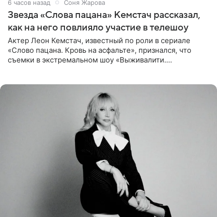
6 часов назад
Соня Жарова
Звезда «Слова пацана» Кемстач рассказал,
как на него повлияло участие в телешоу
Актер Леон Кемстач, известный по роли в сериале
«Слово пацана. Кровь на асфальте», признался, что
съемки в экстремальном шоу «Выживалити.
Наследники» кардинально повлияли на его образ жизни.
Подробностями он