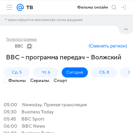
Фильмы онлайн
* транслируется московская сетка вещания
Телепрограмма
(
Сменить регион
)
BBC
BBC – программа передач – Волжский
Ср, 5
Чт, 6
Сегодня
Сб, 8
Вс
Фильмы
Сериалы
Спорт
05:00
Newsday. Прямая трансляция
05:30
Business Today
05:45
BBC Sport
06:00
BBC News