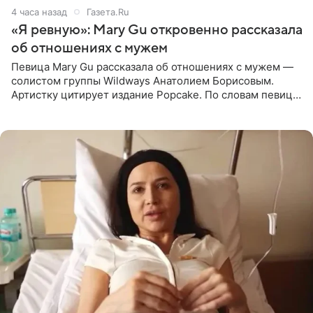
4 часа назад
Газета.Ru
«Я ревную»: Mary Gu откровенно рассказала
об отношениях с мужем
Певица Mary Gu рассказала об отношениях с мужем —
солистом группы Wildways Анатолием Борисовым.
Артистку цитирует издание Popcake. По словам певицы,
залог любви — это принять недостатки другого
человека. Также