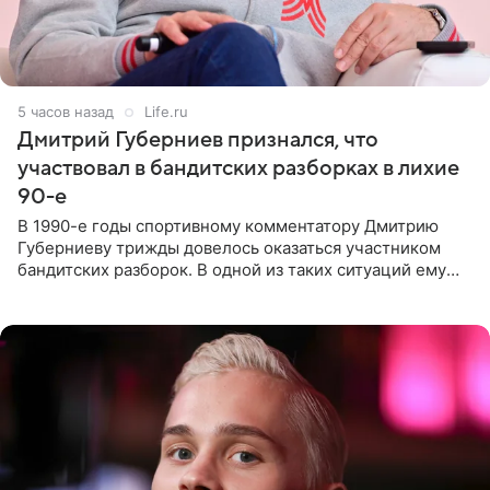
5 часов назад
Life.ru
Дмитрий Губерниев признался, что
участвовал в бандитских разборках в лихие
90-е
В 1990-е годы спортивному комментатору Дмитрию
Губерниеву трижды довелось оказаться участником
бандитских разборок. В одной из таких ситуаций ему
выдали тяжелый предмет и приказали вступить в драку,
однако он