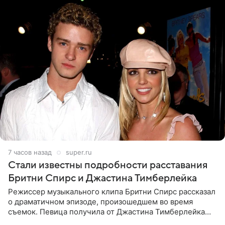
7 часов назад
super.ru
Стали известны подробности расставания
Бритни Спирс и Джастина Тимберлейка
Режиссер музыкального клипа Бритни Спирс рассказал
о драматичном эпизоде, произошедшем во время
съемок. Певица получила от Джастина Тимберлейка
сообщение о расставании прямо на площадке. По