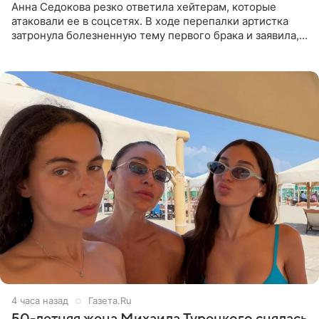
Анна Седокова резко ответила хейтерам, которые
атаковали ее в соцсетях. В ходе перепалки артистка
затронула болезненную тему первого брака и заявила,
что чужие судьбы — не ее зона ответственности. От
Валентина
4 часа назад
Газета.Ru
50-летняя жена Михаила Турецкого снялась