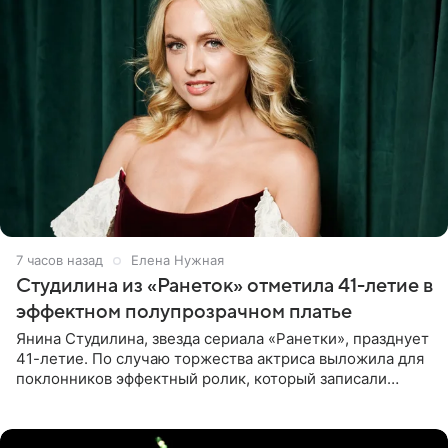
7 часов назад
Елена Нужная
Студилина из «Ранеток» отметила 41-летие в
эффектном полупрозрачном платье
Янина Студилина, звезда сериала «Ранетки», празднует
41-летие. По случаю торжества актриса выложила для
поклонников эффектный ролик, который записали
прошлой ночью. В кадре артистка предстала в
вечернем