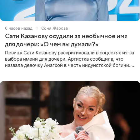
6 часов назад
Соня Жарова
Сати Казанову осудили за необычное имя
для дочери: «О чем вы думали?»
Певицу Сати Казанову раскритиковали в соцсетях из-за
выбора имени для дочери. Артистка сообщила, что
назвала девочку Анагхой в честь индуистской богини.
При этом исполнительница скрывала это имя от
поклонников