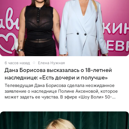
6 часов назад
Елена Нужная
Дана Борисова высказалась о 18-летней
наследнице: «Есть дочери и получше»
Телеведущая Дана Борисова сделала неожиданное
заявление о наследнице Полине Аксеновой, которое
может задеть ее чувства. В эфире «Шоу Воли» 50-
летняя знаменитость откровенно призналась, что не
считает свою дочь