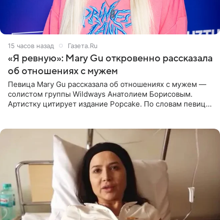
15 часов назад
Газета.Ru
«Я ревную»: Mary Gu откровенно рассказала
об отношениях с мужем
Певица Mary Gu рассказала об отношениях с мужем —
солистом группы Wildways Анатолием Борисовым.
Артистку цитирует издание Popcake. По словам певицы,
залог любви — это принять недостатки другого
человека. Также