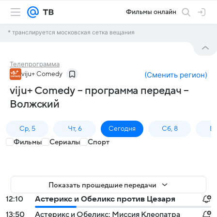
Фильмы онлайн
* транслируется московская сетка вещания
Телепрограмма
viju+ Comedy
(
Сменить регион
)
viju+ Comedy – программа передач –
Волжский
Ср, 5
Чт, 6
Сегодня
Сб, 8
Вс
Фильмы
Сериалы
Спорт
Показать прошедшие передачи
12:10
Астерикс и Обеликс против Цезаря
13:50
Астерикс и Обеликс: Миссия Клеопатра