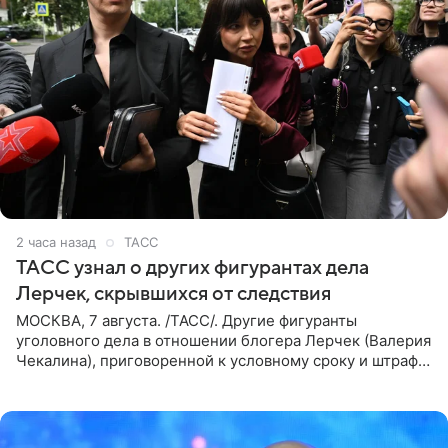
2 часа назад
ТАСС
ТАСС узнал о других фигурантах дела
Лерчек, скрывшихся от следствия
МОСКВА, 7 августа. /ТАСС/. Другие фигуранты
уголовного дела в отношении блогера Лерчек (Валерия
Чекалина), приговоренной к условному сроку и штрафу,
а также ее бывшего супруга и его бывшего бизнес-
партнера,