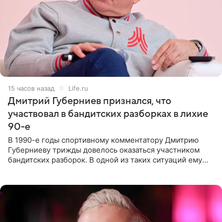
15 часов назад
Life.ru
Дмитрий Губерниев признался, что
участвовал в бандитских разборках в лихие
90-е
В 1990-е годы спортивному комментатору Дмитрию
Губерниеву трижды довелось оказаться участником
бандитских разборок. В одной из таких ситуаций ему
выдали тяжелый предмет и приказали вступить в драку,
однако он