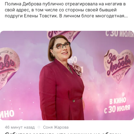
Полина Диброва публично отреагировала на негатив в
свой адрес, в том числе со стороны своей бывшей
подруги Елены Товстик. В личном блоге многодетная
мама дала понять, что считает экс‑супругу Романа
Товстика
46 минут назад
Соня Жарова