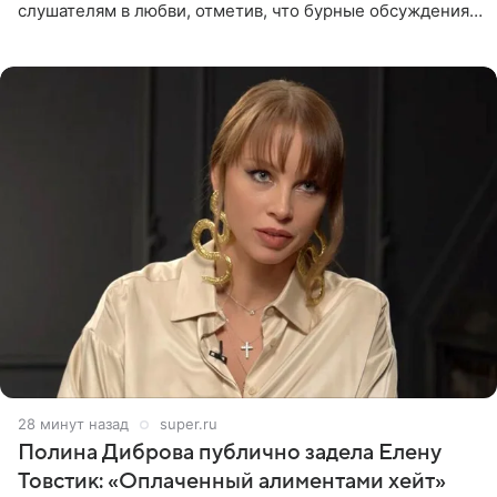
слушателям в любви, отметив, что бурные обсуждения
запустили процесс поиска смыслов, возможностей и
глубин. В
28 минут назад
super.ru
Полина Диброва публично задела Елену
Товстик: «Оплаченный алиментами хейт»