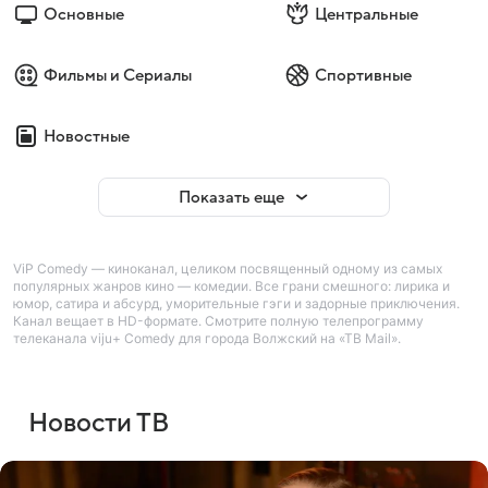
Основные
Центральные
Фильмы и Сериалы
Спортивные
Новостные
Показать еще
ViP Comedy — киноканал, целиком посвященный одному из самых
популярных жанров кино — комедии. Все грани смешного: лирика и
юмор, сатира и абсурд, уморительные гэги и задорные приключения.
Канал вещает в HD-формате. Смотрите полную телепрограмму
телеканала viju+ Comedy для города Волжский на «ТВ Mail».
Новости ТВ