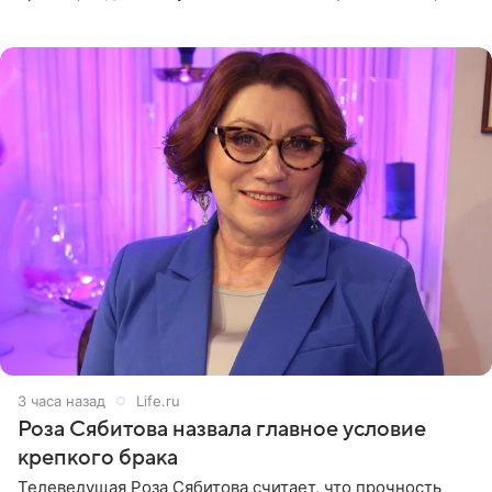
остался без звуковой дорожки в виде песни August
(«Август») американской
3 часа назад
Life.ru
Роза Сябитова назвала главное условие
крепкого брака
Телеведущая Роза Сябитова считает, что прочность