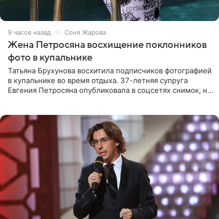
9 часов назад
Соня Жарова
Жена Петросяна восхищение поклонников
фото в купальнике
Татьяна Брухунова восхитила подписчиков фотографией
в купальнике во время отдыха. 37-летняя супруга
Евгения Петросяна опубликовала в соцсетях снимок, на
котором позирует у бассейна в белоснежном монокини
с