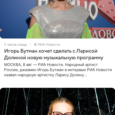
5 часов назад
© РИА Новости
Игорь Бутман хочет сделать с Ларисой
Долиной новую музыкальную программу
МОСКВА, 8 авг — РИА Новости. Народный артист
России, джазмен Игорь Бутман в интервью РИА Новости
назвал народную артистку Ларису Долину
великолепной певицей и рассказал о желании сделать с
ней новую совместную