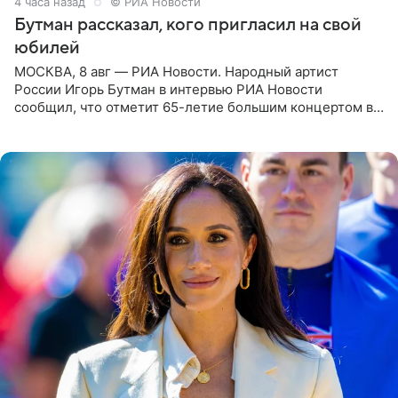
4 часа назад
© РИА Новости
Бутман рассказал, кого пригласил на свой
юбилей
МОСКВА, 8 авг — РИА Новости. Народный артист
России Игорь Бутман в интервью РИА Новости
сообщил, что отметит 65-летие большим концертом в
Кремлевском дворце, а вместе с ним на сцену выйдут
его друзья —