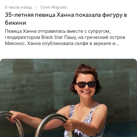
8 часов назад
Соня Жарова
35-летняя певица Ханна показала фигуру в
бикини
Певица Ханна отправилась вместе с супругом,
гендиректором Black Star Пашу, на греческий остров
Миконос. Ханна опубликовала селфи в зеркале и
призналась, что сейчас особенно довольна собой. По
словам певицы, она