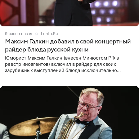
9 часов назад
Lenta.Ru
Максим Галкин добавил в свой концертный
райдер блюда русской кухни
Юморист Максим Галкин (внесен Минюстом РФ в
реестр иноагентов) включил в райдер для своих
зарубежных выступлений блюда исключительно
русской кухни. Об этом сообщает РИА Новости.
Согласно документу, в гримерную