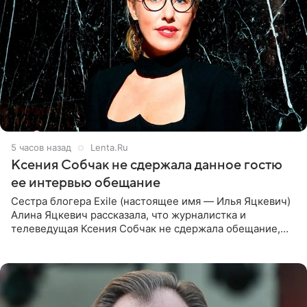
5 часов назад
Lenta.Ru
Ксения Собчак не сдержала данное гостю
ее интервью обещание
Сестра блогера Exile (настоящее имя — Илья Яцкевич)
Алина Яцкевич рассказала, что журналистка и
телеведущая Ксения Собчак не сдержала обещание,
которое дала ему во время интервью с ним. Об этом она
заявила в