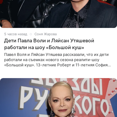
5 часов назад
Соня Жарова
Дети Павла Воли и Ляйсан Утяшевой
работали на шоу «Большой куш»
Павел Воля и Ляйсан Утяшева рассказали, что их дети
работали на съемках нового сезона реалити-шоу
«Большой куш». 13-летние Роберт и 11-летняя София
отправились вместе с родителями в Таиланд и успели
поработать