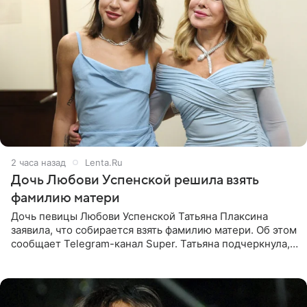
2 часа назад
Lenta.Ru
Дочь Любови Успенской решила взять
фамилию матери
Дочь певицы Любови Успенской Татьяна Плаксина
заявила, что собирается взять фамилию матери. Об этом
сообщает Telegram-канал Super. Татьяна подчеркнула,
что приняла решение о смене фамилии, поскольку
именно от