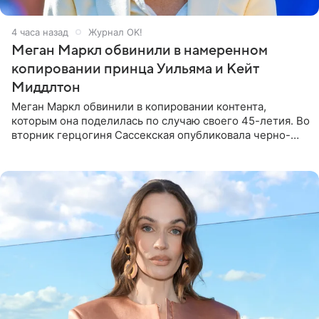
4 часа назад
Журнал OK!
Меган Маркл обвинили в намеренном
копировании принца Уильяма и Кейт
Миддлтон
Меган Маркл обвинили в копировании контента,
которым она поделилась по случаю своего 45-летия. Во
вторник герцогиня Сассекская опубликовала черно-
белую фотографию, на которой она прыгает в бассейн с
воздушными