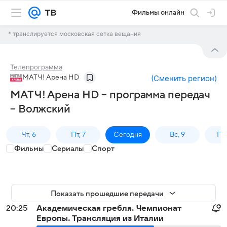
Фильмы онлайн
* транслируется московская сетка вещания
Телепрограмма
МАТЧ! Арена HD
(
Сменить регион
)
МАТЧ! Арена HD – программа передач
– Волжский
Чт, 6
Пт, 7
Сегодня
Вс, 9
Пн,
Фильмы
Сериалы
Спорт
Показать прошедшие передачи
20:25
Академическая гребля. Чемпионат
Европы. Трансляция из Италии