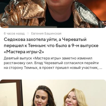
6 часов назад
Евгения Башинская
Седокова захотела уйти, а Череватый
перешел к Темным: что было в 9-м выпуске
«Мастера игры-2»
Девятый выпуск «Мастера игры» заметно изменил
расстановку сил. Влад Череватый согласился перейти
на сторону Темных, в проект пришел новый участник, а
Курбан Омаров и Анна Седокова оказались под таким
давлением.