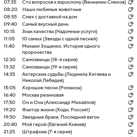
07:35
Сто вопросов к взрослому (Вениамин Смехов)
08:20
Наши любимые животные
08:55
Смех с доставкой на дом
09:40
Самый вкусный день
10:15
Знак качества (Надомные услуги)
11:05
10 самых (Звезды с одной песней)
11:40
Михаил Зощенко. История одного
пророчества
12:30
Самозванцы (18-я серия)
13:32
Самозванцы (19-я серия)
14:35
Актерские судьбы (Людмила Хитяева и
Николай Лебедев)
15:05
Хорошие песни (Романсы)
16:40
Москва резиновая
17:50
Он и Она (Александр Михайлов)
19:20
Фактор жизни (Ходи, Россия!)
19:50
Звездные браки. Последний вагон
20:40
Мой герой (Евгений Князев)
21:25
Штрафник (7-я серия)