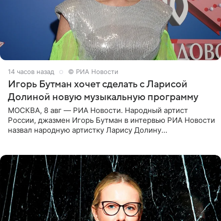
14 часов назад
© РИА Новости
Игорь Бутман хочет сделать с Ларисой
Долиной новую музыкальную программу
МОСКВА, 8 авг — РИА Новости. Народный артист
России, джазмен Игорь Бутман в интервью РИА Новости
назвал народную артистку Ларису Долину
великолепной певицей и рассказал о желании сделать с
ней новую совместную