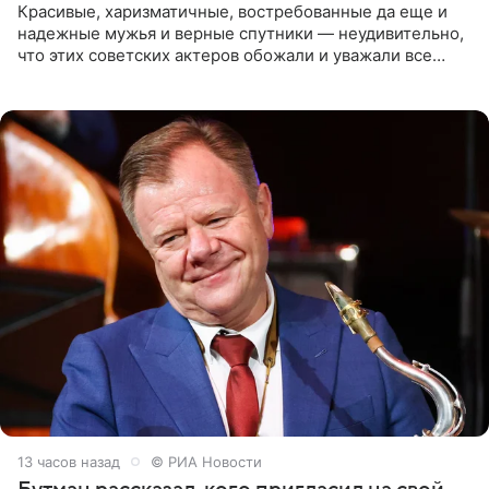
Красивые, харизматичные, востребованные да еще и
надежные мужья и верные спутники — неудивительно,
что этих советских актеров обожали и уважали все
женщины большой страны, и наверняка не раз ставили
их в
13 часов назад
© РИА Новости