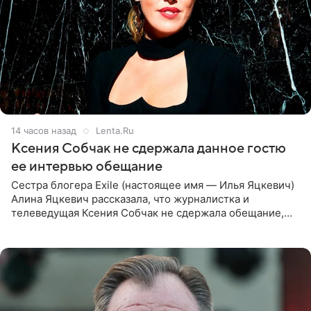
14 часов назад
Lenta.Ru
Ксения Собчак не сдержала данное гостю
ее интервью обещание
Сестра блогера Exile (настоящее имя — Илья Яцкевич)
Алина Яцкевич рассказала, что журналистка и
телеведущая Ксения Собчак не сдержала обещание,
которое дала ему во время интервью с ним. Об этом она
заявила в