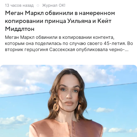
13 часов назад
Журнал OK!
Меган Маркл обвинили в намеренном
копировании принца Уильяма и Кейт
Миддлтон
Меган Маркл обвинили в копировании контента,
которым она поделилась по случаю своего 45-летия. Во
вторник герцогиня Сассекская опубликовала черно-
белую фотографию, на которой она прыгает в бассейн с
воздушными