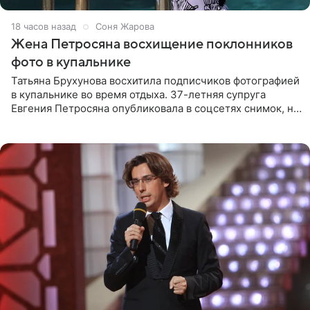
18 часов назад
Соня Жарова
Жена Петросяна восхищение поклонников
фото в купальнике
Татьяна Брухунова восхитила подписчиков фотографией
в купальнике во время отдыха. 37-летняя супруга
Евгения Петросяна опубликовала в соцсетях снимок, на
котором позирует у бассейна в белоснежном монокини
с