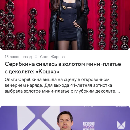
15 часов назад
Соня Жарова
Серябкина снялась в золотом мини-платье
с декольте: «Кошка»
Ольга Серябкина вышла на сцену в откровенном
вечернем наряде. Для выхода 41-летняя артистка
выбрала золотое мини-платье с глубоким декольте.
Дополнением к образу стали бежевые мюли. Стилисты
выпрямили волосы