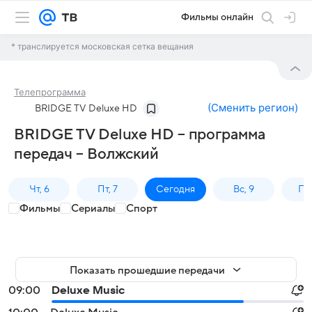
Фильмы онлайн
* транслируется московская сетка вещания
Телепрограмма
(
Сменить регион
)
BRIDGE TV Deluxe HD
BRIDGE TV Deluxe HD – программа
передач – Волжский
Чт, 6
Пт, 7
Сегодня
Вс, 9
Пн,
Фильмы
Сериалы
Спорт
Показать прошедшие передачи
09:00
Deluxe Music