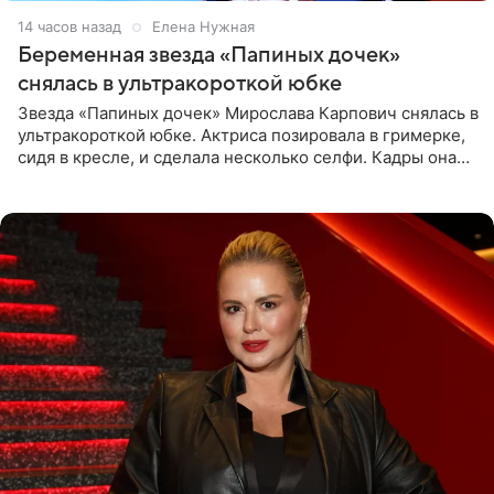
14 часов назад
Елена Нужная
Беременная звезда «Папиных дочек»
снялась в ультракороткой юбке
Звезда «Папиных дочек» Мирослава Карпович снялась в
ультракороткой юбке. Актриса позировала в гримерке,
сидя в кресле, и сделала несколько селфи. Кадры она
опубликовала на личной странице в социальной сети.