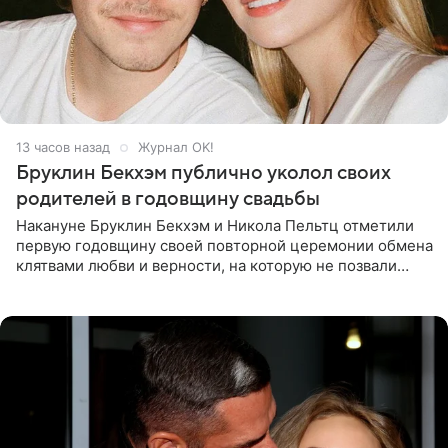
13 часов назад
Журнал OK!
Бруклин Бекхэм публично уколол своих
родителей в годовщину свадьбы
Накануне Бруклин Бекхэм и Никола Пельтц отметили
первую годовщину своей повторной церемонии обмена
клятвами любви и верности, на которую не позвали
никого из клана Бекхэм. По словам инсайдеров, пара
считает это