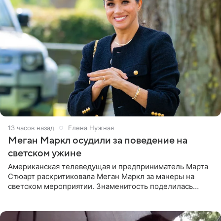
13 часов назад
Елена Нужная
Меган Маркл осудили за поведение на
светском ужине
Американская телеведущая и предприниматель Марта
Стюарт раскритиковала Меган Маркл за манеры на
светском мероприятии. Знаменитость поделилась
деталями личной встречи с герцогиней Сассекской,
пишет PageSix. По