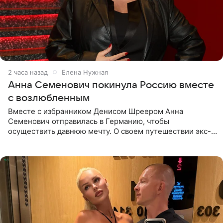
2 часа назад
Елена Нужная
Анна Семенович покинула Россию вместе
с возлюбленным
Вместе с избранником Денисом Шреером Анна
Семенович отправилась в Германию, чтобы
осуществить давнюю мечту. О своем путешествии экс-
солистка «Блестящих» рассказала поклонникам на
личной странице в социальной