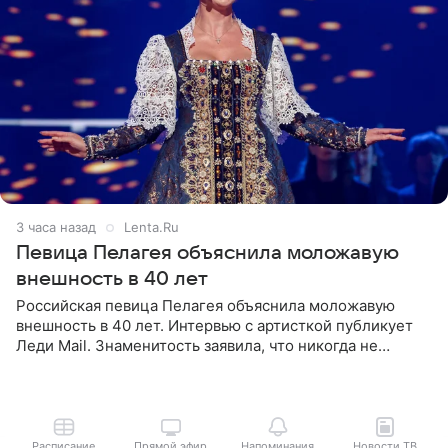
3 часа назад
Lenta.Ru
Певица Пелагея объяснила моложавую
внешность в 40 лет
Российская певица Пелагея объяснила моложавую
внешность в 40 лет. Интервью с артисткой публикует
Леди Mail. Знаменитость заявила, что никогда не
прибегала к филлерам. При этом она регулярно
посещает
Расписание
Прямой эфир
Напоминания
Новости ТВ