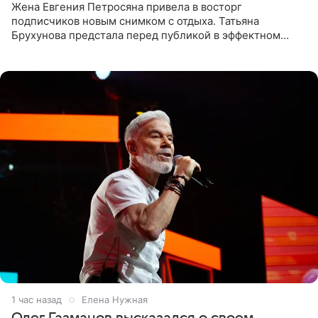
Жена Евгения Петросяна привела в восторг
подписчиков новым снимком с отдыха. Татьяна
Брухунова предстала перед публикой в эффектном
черно-сиреневом монокини, позируя прямо в бассейне.
«Ох, как сочно», «Татьяна,
1 час назад
Елена Нужная
Олег Газманов высказался о своем