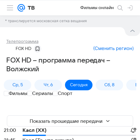
Фильмы онлайн
* транслируется московская сетка вещания
Телепрограмма
(
Сменить регион
)
FOX HD
FOX HD – программа передач –
Волжский
Ср, 5
Чт, 6
Сегодня
Сб, 8
Вс
Фильмы
Сериалы
Спорт
Показать прошедшие передачи
21:00
Касл (XX)