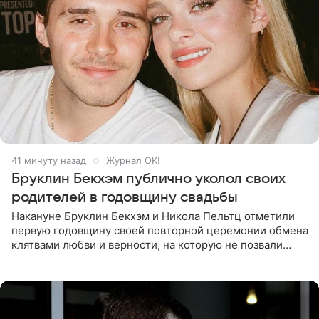
41 минуту назад
Журнал OK!
Бруклин Бекхэм публично уколол своих
родителей в годовщину свадьбы
Накануне Бруклин Бекхэм и Никола Пельтц отметили
первую годовщину своей повторной церемонии обмена
клятвами любви и верности, на которую не позвали
никого из клана Бекхэм. По словам инсайдеров, пара
считает это