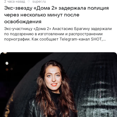
2 часа назад
super.ru
Экс‑звезду «Дома 2» задержала полиция
через несколько минут после
освобождения
Экс‑участницу «Дома 2» Анастасию Брагину задержали
по подозрению в изготовлении и распространении
порнографии. Как сообщает Telegram-канал SHOT,
девушка может оказаться в СИЗО. Следствие
ходатайствует об