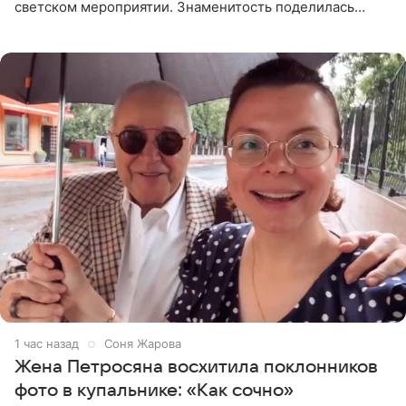
светском мероприятии. Знаменитость поделилась
деталями личной встречи с герцогиней Сассекской,
пишет PageSix. По
1 час назад
Соня Жарова
Жена Петросяна восхитила поклонников
фото в купальнике: «Как сочно»