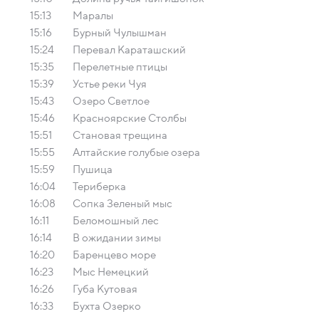
15:13
Маралы
15:16
Бурный Чулышман
15:24
Перевал Караташский
15:35
Перелетные птицы
15:39
Устье реки Чуя
15:43
Озеро Светлое
15:46
Красноярские Столбы
15:51
Становая трещина
15:55
Алтайские голубые озера
15:59
Пушица
16:04
Териберка
16:08
Сопка Зеленый мыс
16:11
Беломошный лес
16:14
В ожидании зимы
16:20
Баренцево море
16:23
Мыс Немецкий
16:26
Губа Кутовая
16:33
Бухта Озерко