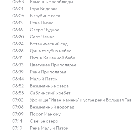
05:58
Каменные верблюды
06:01
Гора Видовка
06:06
В глубине леса
06:13
Река Пызас
06:16
Озеро Чудное
06:20
Село Чемал
06:24
Ботанический сад
06:26
Душа голубых небес
06:31
Путь к Каменной бабе
06:33
Цветущее Приполярье
06:39
Реки Приполярья
06:44
Малый Паток
06:52
Безымянные озера
06:58
Саблинский хребет
07:02
Урочище "Иван-камень" и устье реки Большая Т
07:06
Безымянный водопад
07:09
Порог Манюку
07:14
Овечье озеро
07:19
Река Малый Паток