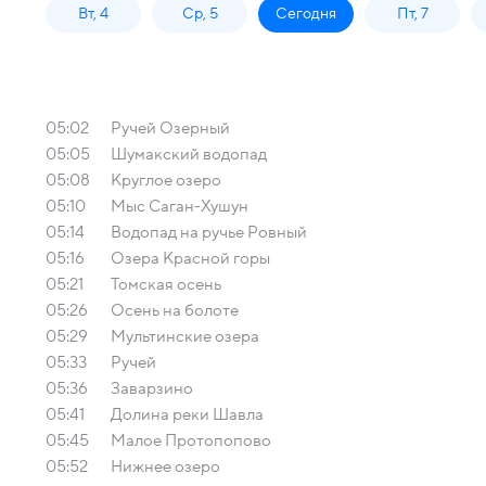
Вт, 4
Ср, 5
Сегодня
Пт, 7
05:02
Ручей Озерный
05:05
Шумакский водопад
05:08
Круглое озеро
05:10
Мыс Саган-Хушун
05:14
Водопад на ручье Ровный
05:16
Озера Красной горы
05:21
Томская осень
05:26
Осень на болоте
05:29
Мультинские озера
05:33
Ручей
05:36
Заварзино
05:41
Долина реки Шавла
05:45
Малое Протопопово
05:52
Нижнее озеро