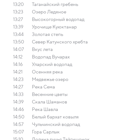
13:20
Таганайский гребень
13:23
Озеро Ледяное
13:27
Высокогорный водопад
13:39
Урочище Куюктанар
13:44
Золотая степь
13:50
Север Катунского хребта
14:07
Вкус лета
14:12
Водопад Вучарах
14:16
Уларский водопад
14:21
Осенняя река
14:23
Медвежье озеро
14:27
Река Сема
14:33
Весенние цветы
14:39
Скала Шаманов
14:46
Река Шавла
14:50
Белый бархат ковыля
14:57
Чульчинский водопад
15:07
Гора Сарлык
15:10
Долина ручья Тайгишонок