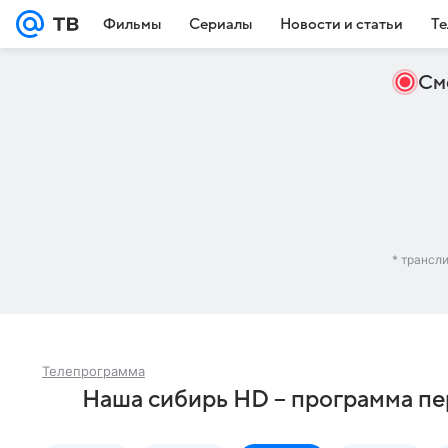
Фильмы
Сериалы
Новости и статьи
Те
См
* трансл
Телепрограмма
Наша сибирь HD – программа пе