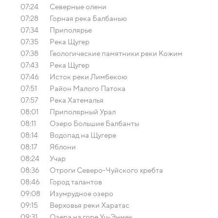
07:24
Северные олени
07:28
Горная река Балбанью
07:34
Приполярье
07:35
Река Щугер
07:38
Геологические памятники реки Кожим
07:43
Река Щугер
07:46
Исток реки Лимбекою
07:51
Район Малого Патока
07:57
Река Хатемалья
08:01
Приполярный Урал
08:11
Озеро Большие Балбанты
08:14
Водопад на Щугере
08:17
Яблони
08:24
Учар
08:36
Отроги Северо-Чуйского хребта
08:46
Город талантов
09:08
Изумрудное озеро
09:15
Верховья реки Харатас
09:31
Озера на горе Уч-Энмек