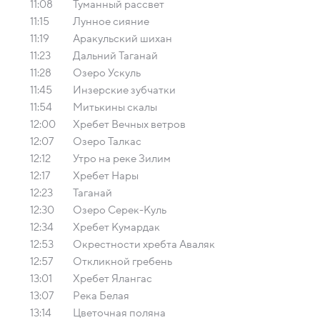
11:08
Туманный рассвет
11:15
Лунное сияние
11:19
Аракульский шихан
11:23
Дальний Таганай
11:28
Озеро Ускуль
11:45
Инзерские зубчатки
11:54
Митькины скалы
12:00
Хребет Вечных ветров
12:07
Озеро Талкас
12:12
Утро на реке Зилим
12:17
Хребет Нары
12:23
Таганай
12:30
Озеро Серек-Куль
12:34
Хребет Кумардак
12:53
Окрестности хребта Аваляк
12:57
Откликной гребень
13:01
Хребет Ялангас
13:07
Река Белая
13:14
Цветочная поляна