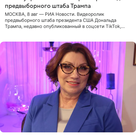
предвыборного штаба Трампа
МОСКВА, 8 авг — РИА Новости. Видеоролик
предвыборного штаба президента США Дональда
Трампа, недавно опубликованный в соцсети TikTok,
остался без звуковой дорожки в виде песни August
(«Август») американской