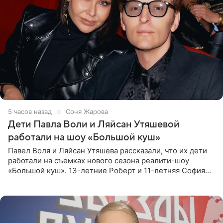
5 часов назад
Соня Жарова
Дети Павла Воли и Ляйсан Утяшевой
работали на шоу «Большой куш»
Павел Воля и Ляйсан Утяшева рассказали, что их дети
работали на съемках нового сезона реалити-шоу
«Большой куш». 13-летние Роберт и 11-летняя София
отправились вместе с родителями в Таиланд и успели
поработать