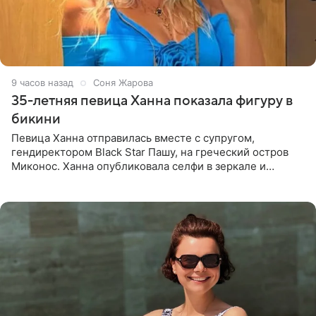
9 часов назад
Соня Жарова
35-летняя певица Ханна показала фигуру в
бикини
Певица Ханна отправилась вместе с супругом,
гендиректором Black Star Пашу, на греческий остров
Миконос. Ханна опубликовала селфи в зеркале и
призналась, что сейчас особенно довольна собой. По
словам певицы, она