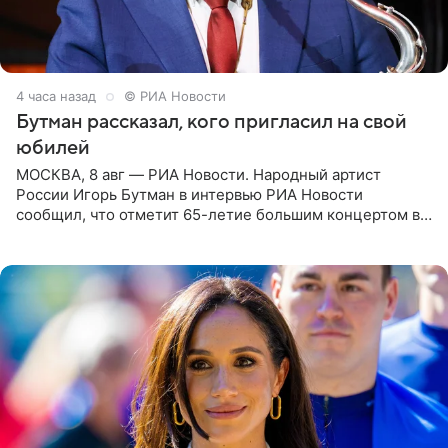
4 часа назад
© РИА Новости
Бутман рассказал, кого пригласил на свой
юбилей
МОСКВА, 8 авг — РИА Новости. Народный артист
России Игорь Бутман в интервью РИА Новости
сообщил, что отметит 65-летие большим концертом в
Кремлевском дворце, а вместе с ним на сцену выйдут
его друзья —