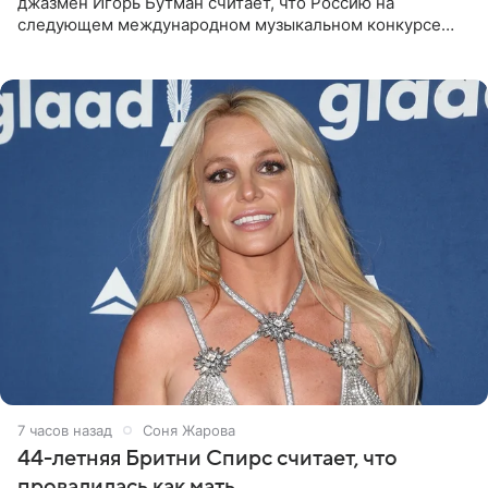
джазмен Игорь Бутман считает, что Россию на
следующем международном музыкальном конкурсе
«Интервидение» могла бы представить молодая певица
Варвара Убель, так
7 часов назад
Соня Жарова
44-летняя Бритни Спирс считает, что
провалилась как мать