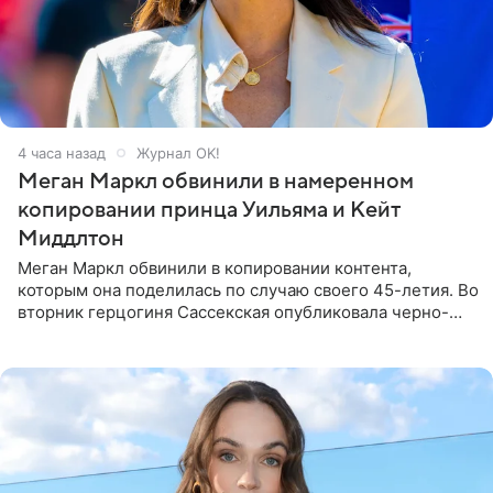
4 часа назад
Журнал OK!
Меган Маркл обвинили в намеренном
копировании принца Уильяма и Кейт
Миддлтон
Меган Маркл обвинили в копировании контента,
которым она поделилась по случаю своего 45-летия. Во
вторник герцогиня Сассекская опубликовала черно-
белую фотографию, на которой она прыгает в бассейн с
воздушными