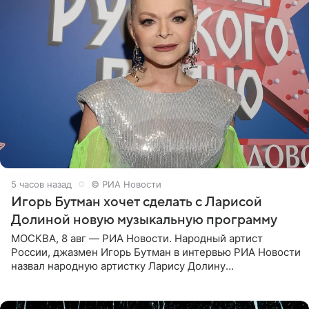
5 часов назад
© РИА Новости
Игорь Бутман хочет сделать с Ларисой
Долиной новую музыкальную программу
МОСКВА, 8 авг — РИА Новости. Народный артист
России, джазмен Игорь Бутман в интервью РИА Новости
назвал народную артистку Ларису Долину
великолепной певицей и рассказал о желании сделать с
ней новую совместную