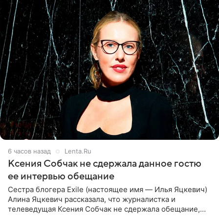
6 часов назад
Lenta.Ru
Ксения Собчак не сдержала данное гостю
ее интервью обещание
Сестра блогера Exile (настоящее имя — Илья Яцкевич)
Алина Яцкевич рассказала, что журналистка и
телеведущая Ксения Собчак не сдержала обещание,
которое дала ему во время интервью с ним. Об этом она