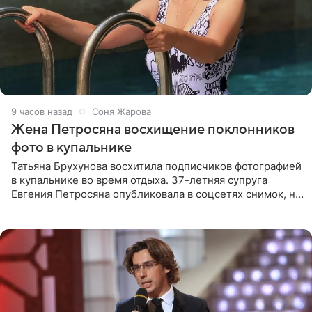
9 часов назад
Соня Жарова
Жена Петросяна восхищение поклонников
фото в купальнике
Татьяна Брухунова восхитила подписчиков фотографией
в купальнике во время отдыха. 37-летняя супруга
Евгения Петросяна опубликовала в соцсетях снимок, на
котором позирует у бассейна в белоснежном монокини
с