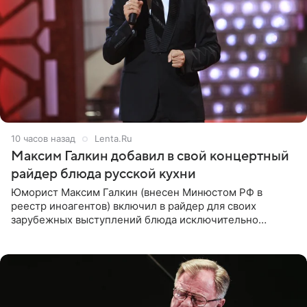
10 часов назад
Lenta.Ru
Максим Галкин добавил в свой концертный
райдер блюда русской кухни
Юморист Максим Галкин (внесен Минюстом РФ в
реестр иноагентов) включил в райдер для своих
зарубежных выступлений блюда исключительно
русской кухни. Об этом сообщает РИА Новости.
Согласно документу, в гримерную