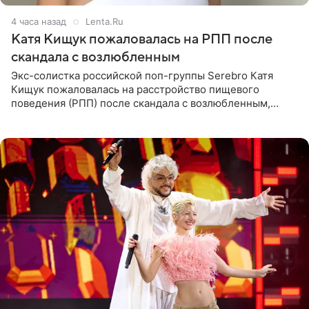
4 часа назад
Lenta.Ru
Катя Кищук пожаловалась на РПП после
скандала с возлюбленным
Экс-солистка российской поп-группы Serebro Катя
Кищук пожаловалась на расстройство пищевого
поведения (РПП) после скандала с возлюбленным,
популярным рэпером 9mice (настоящее имя — Сергей
Дмитриев).