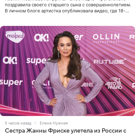
поздравила своего старшего сына с совершеннолетием.
В личном блоге артистка опубликовала видео, где 18-
летний Мирон легко подхватил маму на руки и закружил
во
5 часов назад
Елена Нужная
Сестра Жанны Фриске улетела из России с