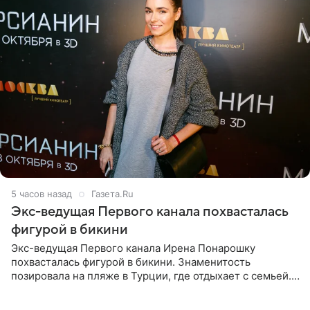
5 часов назад
Газета.Ru
Экс-ведущая Первого канала похвасталась
фигурой в бикини
Экс-ведущая Первого канала Ирена Понарошку
похвасталась фигурой в бикини. Знаменитость
позировала на пляже в Турции, где отдыхает с семьей.
Она поделилась кадрами с отдыха в Instagram (владелец
компания Meta