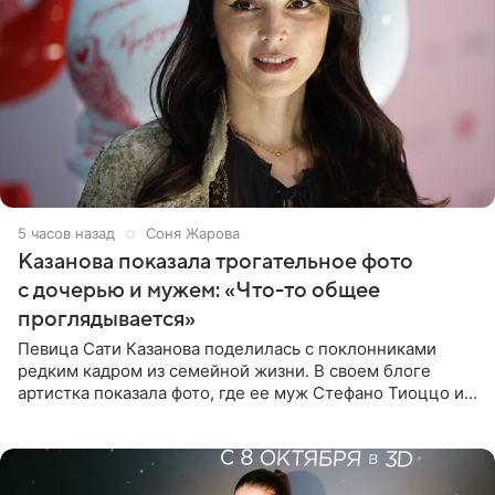
5 часов назад
Соня Жарова
Казанова показала трогательное фото
с дочерью и мужем: «Что-то общее
проглядывается»
Певица Сати Казанова поделилась с поклонниками
редким кадром из семейной жизни. В своем блоге
артистка показала фото, где ее муж Стефано Тиоццо и
их маленькая дочь спят рядом. На снимке отец и
малышка лежат в