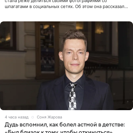
стала реже делиться своими фотографиями со
шпагатами в социальных сетях. Об этом она рассказала
Общественной Службе Новостей. Знаменитость
призналась, что на
4 часа назад
Соня Жарова
Дудь вспомнил, как болел астмой в детстве:
«Был близок к тому, чтобы откинуться»