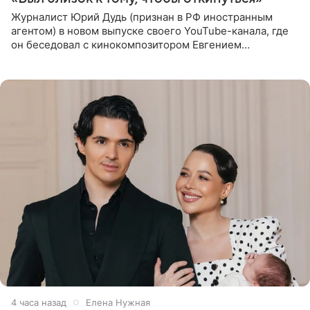
Журналист Юрий Дудь (признан в РФ иностранным
агентом) в новом выпуске своего YouTube-канала, где
он беседовал с кинокомпозитором Евгением
Гальпериным, поделился личной историей о борьбе с
бронхиальной астмой в
4 часа назад
Елена Нужная