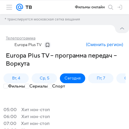
Фильмы онлайн
* транслируется московская сетка вещания
Телепрограмма
(
Сменить регион
)
Europa Plus TV
Europa Plus TV – программа передач –
Воркута
Вт, 4
Ср, 5
Сегодня
Пт, 7
Сб
Фильмы
Сериалы
Спорт
05:00
Хит нон-стоп
06:00
Хит нон-стоп
07:00
Хит нон-стоп