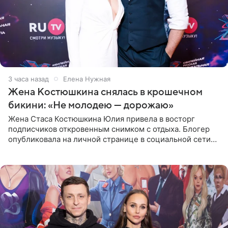
3 часа назад
Елена Нужная
Жена Костюшкина снялась в крошечном
бикини: «Не молодею — дорожаю»
Жена Стаса Костюшкина Юлия привела в восторг
подписчиков откровенным снимком с отдыха. Блогер
опубликовала на личной странице в социальной сети
фото в ярком бикини, позируя на пирсе во время отпуска
в Турции,