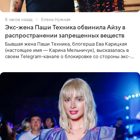
6 часов назад
Елена Нужная
Экс-жена Паши Техника обвинила Айзу в
распространении запрещенных веществ
Бывшая жена Паши Техника, блогерша Ева Карицкая
(настоящее имя — Карина Мельничук), высказалась в
своем Telegram-канале о блокировке со стороны экс-
супруги Гуфа Айзы-Лилуны Ай. Карицкая утверждает,
что ее