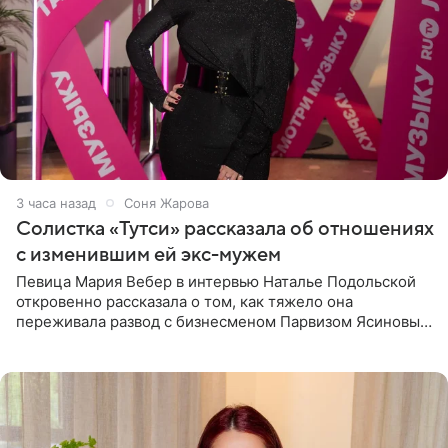
3 часа назад
Соня Жарова
Солистка «Тутси» рассказала об отношениях
с изменившим ей экс-мужем
Певица Мария Вебер в интервью Наталье Подольской
откровенно рассказала о том, как тяжело она
переживала развод с бизнесменом Парвизом Ясиновым.
Артистка призналась, что измена бывшего супруга стала
для нее