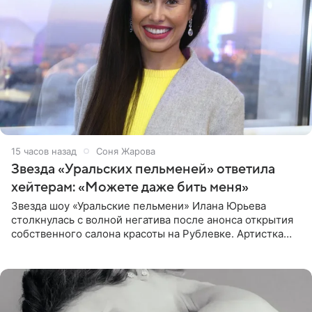
15 часов назад
Соня Жарова
Звезда «Уральских пельменей» ответила
хейтерам: «Можете даже бить меня»
Звезда шоу «Уральские пельмени» Илана Юрьева
столкнулась с волной негатива после анонса открытия
собственного салона красоты на Рублевке. Артистка
поделилась планами с подписчиками, однако реакция
публики