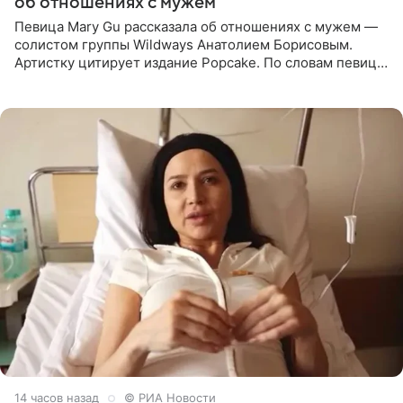
об отношениях с мужем
Певица Mary Gu рассказала об отношениях с мужем —
солистом группы Wildways Анатолием Борисовым.
Артистку цитирует издание Popcake. По словам певицы,
залог любви — это принять недостатки другого
человека. Также
14 часов назад
© РИА Новости