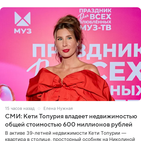
15 часов назад
Елена Нужная
СМИ: Кети Топурия владеет недвижимостью
общей стоимостью 600 миллионов рублей
В активе 39-летней недвижимости Кети Топурии —
квартира в столице, просторный особняк на Николиной