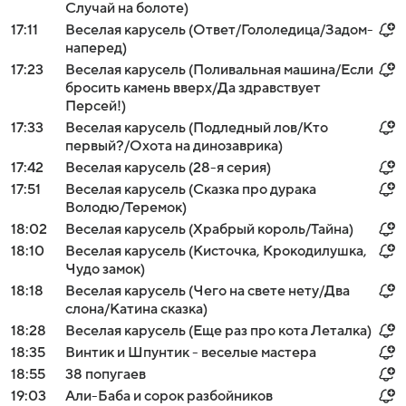
Случай на болоте)
17:11
Веселая карусель (Ответ/Гололедица/Задом-
наперед)
17:23
Веселая карусель (Поливальная машина/Если
бросить камень вверх/Да здравствует
Персей!)
17:33
Веселая карусель (Подледный лов/Кто
первый?/Охота на динозаврика)
17:42
Веселая карусель (28-я серия)
17:51
Веселая карусель (Сказка про дурака
Володю/Теремок)
18:02
Веселая карусель (Храбрый король/Тайна)
18:10
Веселая карусель (Кисточка, Крокодилушка,
Чудо замок)
18:18
Веселая карусель (Чего на свете нету/Два
слона/Катина сказка)
18:28
Веселая карусель (Еще раз про кота Леталка)
18:35
Винтик и Шпунтик - веселые мастера
18:55
38 попугаев
19:03
Али-Баба и сорок разбойников