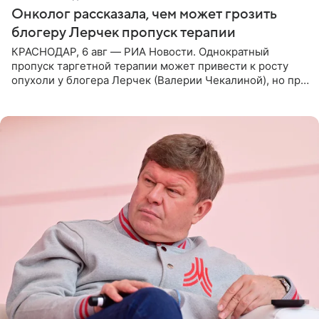
Онколог рассказала, чем может грозить
блогеру Лерчек пропуск терапии
КРАСНОДАР, 6 авг — РИА Новости. Однократный
пропуск таргетной терапии может привести к росту
опухоли у блогера Лерчек (Валерии Чекалиной), но при
оперативном возобновлении лечения ущерб здоровью
не критичен,