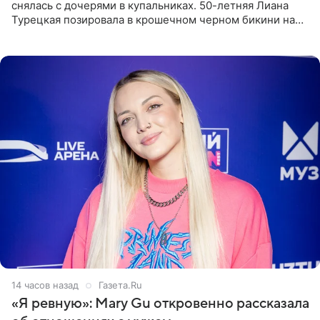
снялась с дочерями в купальниках. 50-летняя Лиана
Турецкая позировала в крошечном черном бикини на
пляже в Италии. Ее старшая дочь Сарина для отдыха
выбрала бандо
14 часов назад
Газета.Ru
«Я ревную»: Mary Gu откровенно рассказала