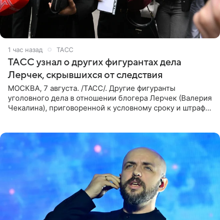
1 час назад
ТАСС
ТАСС узнал о других фигурантах дела
Лерчек, скрывшихся от следствия
МОСКВА, 7 августа. /ТАСС/. Другие фигуранты
уголовного дела в отношении блогера Лерчек (Валерия
Чекалина), приговоренной к условному сроку и штрафу,
а также ее бывшего супруга и его бывшего бизнес-
партнера,