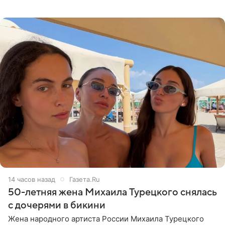
что чужие судьбы — не ее зона ответственности. От
Валентина
14 часов назад
Газета.Ru
50-летняя жена Михаила Турецкого снялась
с дочерями в бикини
Жена народного артиста России Михаила Турецкого