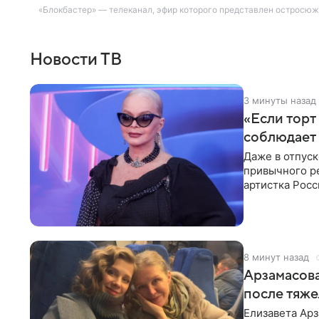
«Блокбастер» — телеканал, эфир которого представлен остросюж
Новости ТВ
3 минуты назад
«Если торт
соблюдает 
Даже в отпуск
привычного ре
артистка Росс
отдыхе, когда
8 минут назад
Арзамасова
после тяже
Елизавета Арз