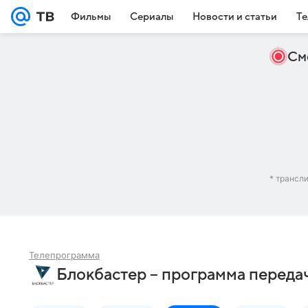
Фильмы
Сериалы
Новости и статьи
Те
См
* трансл
Телепрограмма
Блокбастер – программа передач