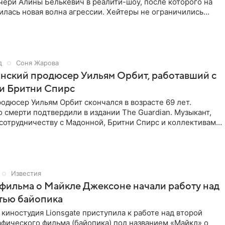
чери Алины Белькевич в реалити-шоу, после которого на
лась новая волна агрессии. Хейтеры не ограничились
д
Соня Жарова
нский продюсер Уильям Орбит, работавший с
и Бритни Спирс
одюсер Уильям Орбит скончался в возрасте 69 лет.
смерти подтвердили в издании The Guardian. Музыкант,
сотрудничеству с Мадонной, Бритни Спирс и коллективами
Известия
фильма о Майкле Джексоне начали работу над
тью байопика
киностудия Lionsgate приступила к работе над второй
фического фильма (байопика) под названием «Майкл» о