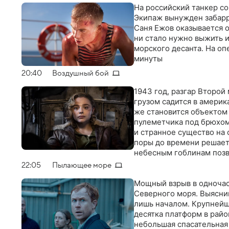
На российский танкер с
Экипаж вынужден забарр
Саня Ежов оказывается о
ни стало нужно выжить и
морского десанта. На о
минуты
20:40
Воздушный бой
1943 год, разгар Второ
грузом садится в амери
же становится объектом 
пулеметчика под брюхом
и странное существо на
поры до времени решает
небесным гоблинам позв
22:05
Пылающее море
Мощный взрыв в одночас
Северного моря. Выяснив
лишь началом. Крупнейш
десятка платформ в райо
небольшая спасательная 