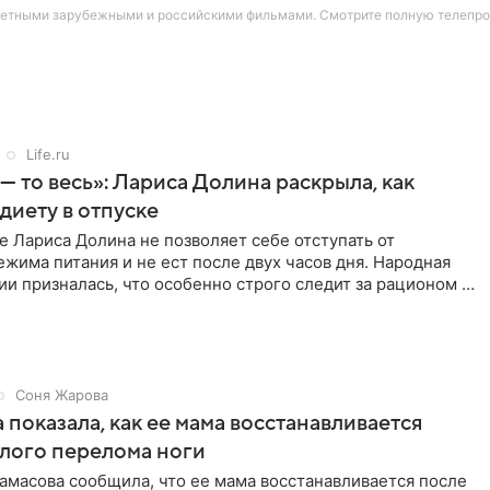
етными зарубежными и российскими фильмами. Смотрите полную телепрогр
Life.ru
 — то весь»: Лариса Долина раскрыла, как
диету в отпуске
е Лариса Долина не позволяет себе отступать от
жима питания и не ест после двух часов дня. Народная
ии призналась, что особенно строго следит за рационом на
Соня Жарова
 показала, как ее мама восстанавливается
лого перелома ноги
амасова сообщила, что ее мама восстанавливается после