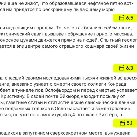
Они еще не знают, что образовавшееся нефтяное пятно вот-
ться им придется по бескрайнему пылающему морю
6.5
ся над спящим городом. То, чего так боялись сейсмологи,
ектонический сдвиг вызывает обрушение горного массива.
тоносное цунами движется прямо на людей. Опытный геоло
ается в эпицентре самого страшного кошмара своей жизни
6.3
д, спасший своими исследованиями тысячи жизней во врем
анге, внезапно узнает о смерти своего коллеги Конрада
бает в туннеле под Ослофьордом и перед смертью успевае
 Кристиану. В своей почте Эйкьюрд находит посылку от
ты, газетные статьи и статистические сейсмические данные
во подземных толчков в Осло нарастает и землетрясение
ться, но уже не с амплитудой 5,4 по шкале Рихтера, а
разобраться в ситуации, Кристиан едет в Осло…
5.1
ующихся в запутанном сверхсекретном месте, вынуждена