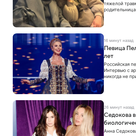
тяжелой трав
родительница
Арзамасова п
16 минут назад
Певица Пел
лет
Российская п
Интервью с ар
никогда не пр
26 минут назад
Седокова в
биологиче
Анна Седокова