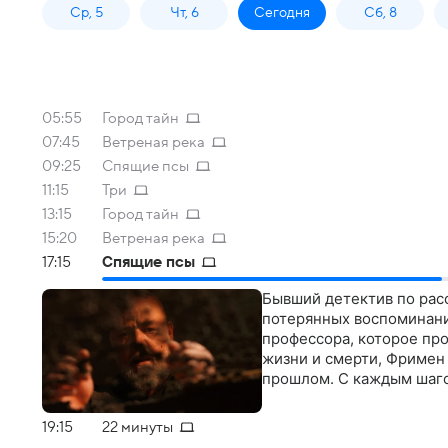
Ср, 5
Чт, 6
Сегодня
Сб, 8
05:55
Город тайн
07:45
Ветреная река
09:25
Спящие псы
11:15
Три
13:15
Город тайн
15:20
Ветреная река
17:15
Спящие псы
Бывший детектив по рас
потерянных воспоминани
профессора, которое про
жизни и смерти, Фримен
прошлом. С каждым шаго
19:15
22 минуты