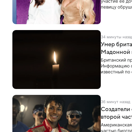
участие ее до
певицу обруши
привычной
34 минуты наза
Умер брита
Мадонной 
Британский пр
Информацию о 
известный по 
Blur и U2,
36 минут назад
Создатели 
второй час
Американская 
частью биогра