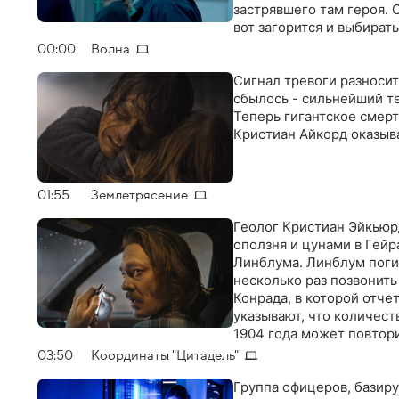
застрявшего там героя. 
вот загорится и выбира
00:00
Волна
Сигнал тревоги разносит
сбылось - сильнейший т
Теперь гигантское смер
Кристиан Айкорд оказыв
01:55
Землетрясение
Геолог Кристиан Эйкьюр
оползня и цунами в Гейр
Линблума. Линблум поги
несколько раз позвонить
Конрада, в которой отче
указывают, что количест
1904 года может повтори
гораздо большей. Чтобы 
03:50
Координаты "Цитадель"
Группа офицеров, базир