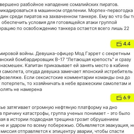
овершено разбойное нападение сомалийских пиратов.
икадироваться в машинном отделении. Морпех-первогодка
дин среди пиратов на захваченном танкере. Ему во что бы т
 обеспечить условия для готовящейся атаки группой
перацию по освобождению танкера остается всего лишь 22
4.4
й мировой войны. Девушка-офицер Мод Гэррет с секретным
канский бомбардировщик B-17 "Летающая крепость" и сразу
насмешек. Капитан приказывает ей занять место в кабине
 самолета, откуда девушка замечает японский истребитель
 фюзеляже. Если сексистские комментарии команды она до
 потерпеть, то хозяйничать в небе вражеским самолетам и
олять не намерена
6.9
ье затягивает огромную нефтяную платформу на дно
 причину катастрофы, группа ученых понимает - это было
ая в истории подводная трещина грозит обрушением
не и ударом по всему побережью. Объявляется эвакуация, н
миссия отправляется к эпицентру аварии, чтобы спасти