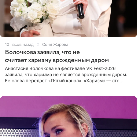
10 часов назад
Соня Жарова
Волочкова заявила, что не
считает харизму врожденным даром
Анастасия Волочкова на фестивале VK Fest-2026
заявила, что харизма не является врожденным даром.
Ее слова передает «Пятый канал». «Харизма — это
отчасти все-таки приобретенное качество, а не
врожденное, потому