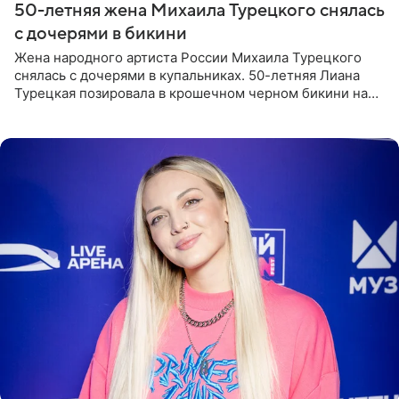
50-летняя жена Михаила Турецкого снялась
с дочерями в бикини
Жена народного артиста России Михаила Турецкого
снялась с дочерями в купальниках. 50-летняя Лиана
Турецкая позировала в крошечном черном бикини на
пляже в Италии. Ее старшая дочь Сарина для отдыха
выбрала бандо