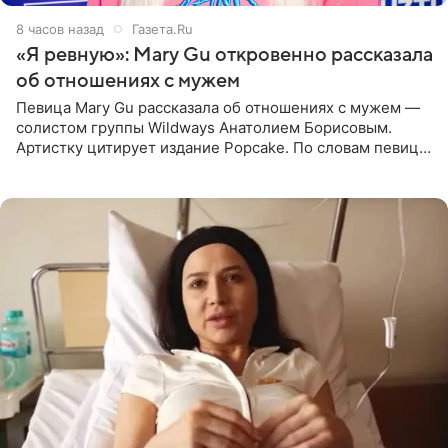
8 часов назад
Газета.Ru
«Я ревную»: Mary Gu откровенно рассказала
об отношениях с мужем
Певица Mary Gu рассказала об отношениях с мужем —
солистом группы Wildways Анатолием Борисовым.
Артистку цитирует издание Popcake. По словам певицы,
залог любви — это принять недостатки другого
человека. Также