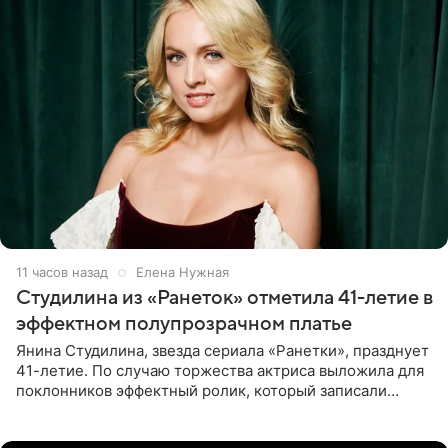
11 часов назад
Елена Нужная
Студилина из «Ранеток» отметила 41-летие в
эффектном полупрозрачном платье
Янина Студилина, звезда сериала «Ранетки», празднует
41-летие. По случаю торжества актриса выложила для
поклонников эффектный ролик, который записали
прошлой ночью. В кадре артистка предстала в
вечернем