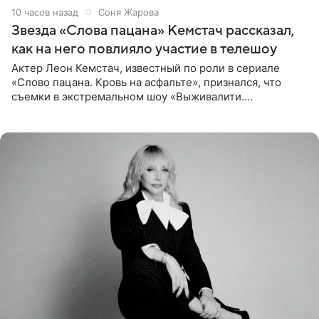
10 часов назад
Соня Жарова
Звезда «Слова пацана» Кемстач рассказал,
как на него повлияло участие в телешоу
Актер Леон Кемстач, известный по роли в сериале
«Слово пацана. Кровь на асфальте», признался, что
съемки в экстремальном шоу «Выживалити.
Наследники» кардинально повлияли на его образ жизни.
Подробностями он