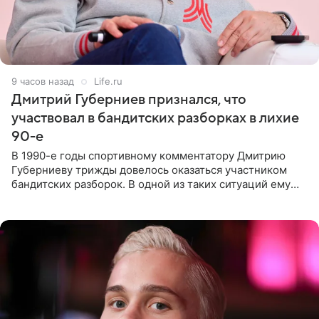
9 часов назад
Life.ru
Дмитрий Губерниев признался, что
участвовал в бандитских разборках в лихие
90-е
В 1990-е годы спортивному комментатору Дмитрию
Губерниеву трижды довелось оказаться участником
бандитских разборок. В одной из таких ситуаций ему
выдали тяжелый предмет и приказали вступить в драку,
однако он