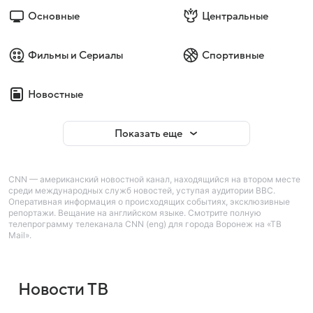
Основные
Центральные
Фильмы и Сериалы
Спортивные
Новостные
Показать еще
CNN — американский новостной канал, находящийся на втором месте
среди международных служб новостей, уступая аудитории BBC.
Оперативная информация о происходящих событиях, эксклюзивные
репортажи. Вещание на английском языке. Смотрите полную
телепрограмму телеканала CNN (eng) для города Воронеж на «ТВ
Mail».
Новости ТВ