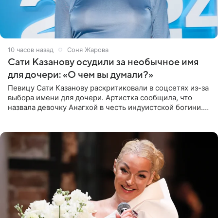
10 часов назад
Соня Жарова
Сати Казанову осудили за необычное имя
для дочери: «О чем вы думали?»
Певицу Сати Казанову раскритиковали в соцсетях из-за
выбора имени для дочери. Артистка сообщила, что
назвала девочку Анагхой в честь индуистской богини.
При этом исполнительница скрывала это имя от
поклонников