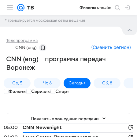
Фильмы онлайн
* транслируется московская сетка вещания
Телепрограмма
(
Сменить регион
)
CNN (eng)
CNN (eng) – программа передач –
Воронеж
Ср, 5
Чт, 6
Сегодня
Сб, 8
Вс
Фильмы
Сериалы
Спорт
Показать прошедшие передачи
05:00
CNN Newsnight