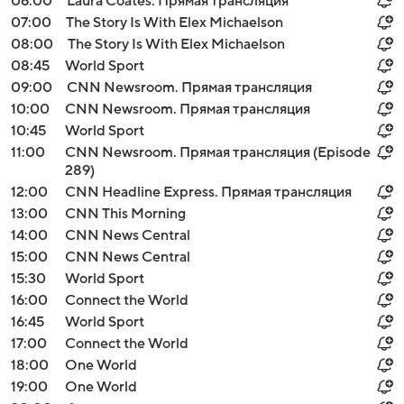
06:00
Laura Coates. Прямая трансляция
07:00
The Story Is With Elex Michaelson
08:00
The Story Is With Elex Michaelson
08:45
World Sport
09:00
CNN Newsroom. Прямая трансляция
10:00
CNN Newsroom. Прямая трансляция
10:45
World Sport
11:00
CNN Newsroom. Прямая трансляция (Episode
289)
12:00
CNN Headline Express. Прямая трансляция
13:00
CNN This Morning
14:00
CNN News Central
15:00
CNN News Central
15:30
World Sport
16:00
Connect the World
16:45
World Sport
17:00
Connect the World
18:00
One World
19:00
One World