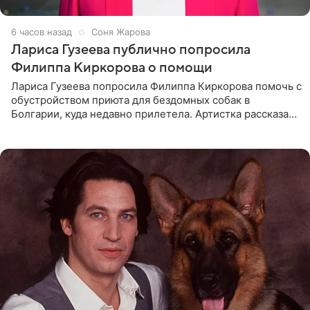
6 часов назад
Соня Жарова
Лариса Гузеева публично попросила
Филиппа Киркорова о помощи
Лариса Гузеева попросила Филиппа Киркорова помочь с
обустройством приюта для бездомных собак в
Болгарии, куда недавно прилетела. Артистка рассказала
о местных волонтерах, которые временно забирают
животных к