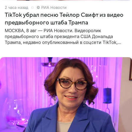
2 часа назад
© РИА Новости
TikTok убрал песню Тейлор Свифт из видео
предвыборного штаба Трампа
МОСКВА, 8 авг — РИА Новости. Видеоролик
предвыборного штаба президента США Дональда
Трампа, недавно опубликованный в соцсети TikTok,
остался без звуковой дорожки в виде песни August
(«Август») американской