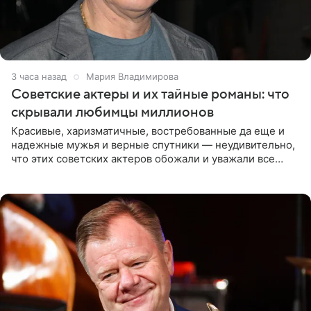
3 часа назад
Мария Владимирова
Советские актеры и их тайные романы: что
скрывали любимцы миллионов
Красивые, харизматичные, востребованные да еще и
надежные мужья и верные спутники — неудивительно,
что этих советских актеров обожали и уважали все
женщины большой страны, и наверняка не раз ставили
их в