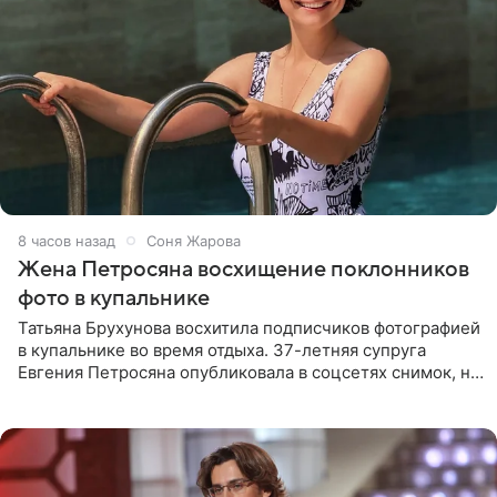
8 часов назад
Соня Жарова
Жена Петросяна восхищение поклонников
фото в купальнике
Татьяна Брухунова восхитила подписчиков фотографией
в купальнике во время отдыха. 37-летняя супруга
Евгения Петросяна опубликовала в соцсетях снимок, на
котором позирует у бассейна в белоснежном монокини
с