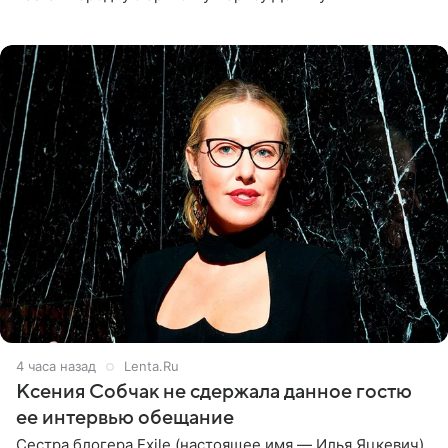
великолепной певицей и рассказал о желании сделать с
ней новую совместную
4 часа назад
Lenta.Ru
Ксения Собчак не сдержала данное гостю
ее интервью обещание
Сестра блогера Exile (настоящее имя — Илья Яцкевич)