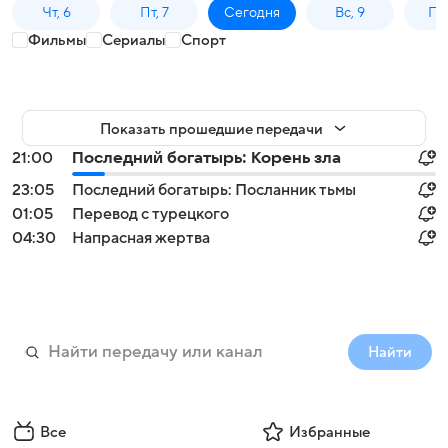
Чт, 6
Пт, 7
Сегодня
Вс, 9
Пн,
Фильмы
Сериалы
Спорт
Показать прошедшие передачи
21:00
Последний богатырь: Корень зла
23:05
Последний богатырь: Посланник тьмы
01:05
Перевод с турецкого
04:30
Напрасная жертва
Найти
Все
Избранные