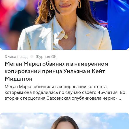
3 часа назад
Журнал OK!
Меган Маркл обвинили в намеренном
копировании принца Уильяма и Кейт
Миддлтон
Меган Маркл обвинили в копировании контента,
которым она поделилась по случаю своего 45-летия. Во
вторник герцогиня Сассекская опубликовала черно-
белую фотографию, на которой она прыгает в бассейн с
воздушными