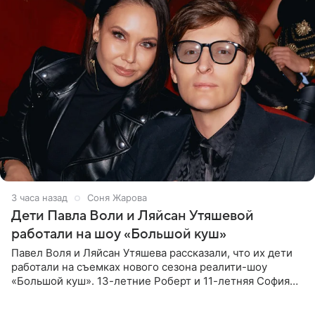
3 часа назад
Соня Жарова
Дети Павла Воли и Ляйсан Утяшевой
работали на шоу «Большой куш»
Павел Воля и Ляйсан Утяшева рассказали, что их дети
работали на съемках нового сезона реалити-шоу
«Большой куш». 13-летние Роберт и 11-летняя София
отправились вместе с родителями в Таиланд и успели
поработать