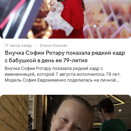
11 часов назад
Елена Нужная
Внучка Софии Ротару показала редкий кадр
с бабушкой в день ее 79-летия
Внучка Софии Ротару показала редкий кадр с
именинницей, которой 7 августа исполнилось 79 лет.
Модель София Евдокименко поделилась на личной
странице в социальной сети фотографией знаменитой
бабушки. На снимке