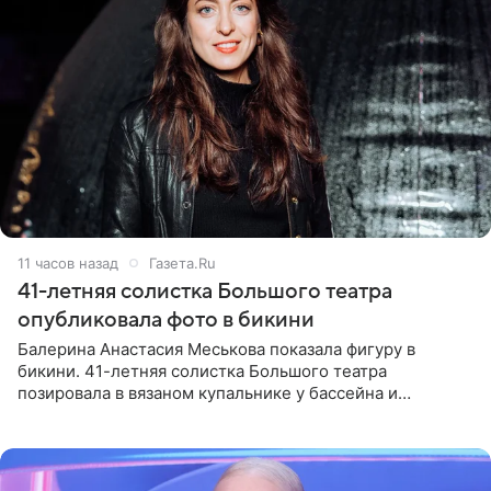
11 часов назад
Газета.Ru
41-летняя солистка Большого театра
опубликовала фото в бикини
Балерина Анастасия Меськова показала фигуру в
бикини. 41-летняя солистка Большого театра
позировала в вязаном купальнике у бассейна и
опубликовала фото в личном блоге. Артистка
поделилась кадрами с отдыха за