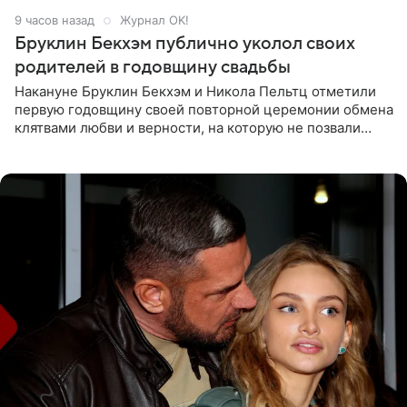
9 часов назад
Журнал OK!
Бруклин Бекхэм публично уколол своих
родителей в годовщину свадьбы
Накануне Бруклин Бекхэм и Никола Пельтц отметили
первую годовщину своей повторной церемонии обмена
клятвами любви и верности, на которую не позвали
никого из клана Бекхэм. По словам инсайдеров, пара
считает это