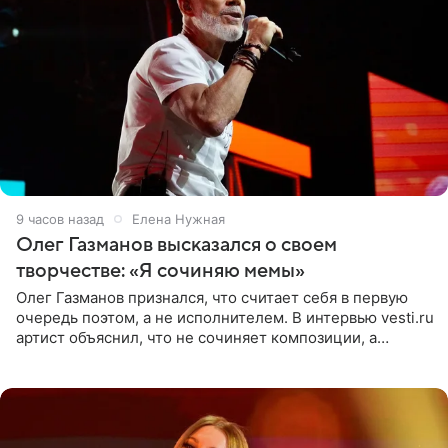
9 часов назад
Елена Нужная
Олег Газманов высказался о своем
творчестве: «Я сочиняю мемы»
Олег Газманов признался, что считает себя в первую
очередь поэтом, а не исполнителем. В интервью vesti.ru
артист объяснил, что не сочиняет композиции, а
позволяет им появляться через себя. По словам
музыканта,