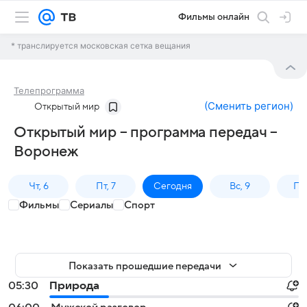
Фильмы онлайн
* транслируется московская сетка вещания
Телепрограмма
(
Сменить регион
)
Открытый мир
Открытый мир – программа передач –
Воронеж
Чт, 6
Пт, 7
Сегодня
Вс, 9
Пн,
Фильмы
Сериалы
Спорт
Показать прошедшие передачи
05:30
Природа