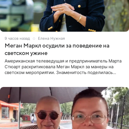
9 часов назад
Елена Нужная
Меган Маркл осудили за поведение на
светском ужине
Американская телеведущая и предприниматель Марта
Стюарт раскритиковала Меган Маркл за манеры на
светском мероприятии. Знаменитость поделилась
деталями личной встречи с герцогиней Сассекской,
пишет PageSix. По