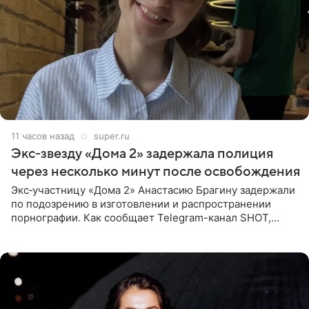
11 часов назад
super.ru
Экс‑звезду «Дома 2» задержала полиция
через несколько минут после освобождения
Экс‑участницу «Дома 2» Анастасию Брагину задержали
по подозрению в изготовлении и распространении
порнографии. Как сообщает Telegram-канал SHOT,
девушка может оказаться в СИЗО. Следствие
ходатайствует об