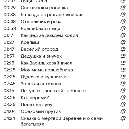
00:10
Дядя Степа
00:29
Светлячок и росинка
00:38
Баллада о трех апельсинах
00:48
Отшельник и роза
00:58
Волшебная птица
01:17
Как дед за дождем ходил
01:27
Крепыш
01:47
Веселый огород
01:57
Дедушкa и внучек
02:15
Как Василь хозяйничал
02:25
Моя мама волшебница
02:35
Дудочка и кувшинчик
02:45
Золотая антилопа
03:15
Петушок - золотой гребешок
03:25
Кто первый?
03:35
Полет на луну
04:04
Ореховый прутик
04:24
Сказка о мертвой царевне и о семи
богатырях