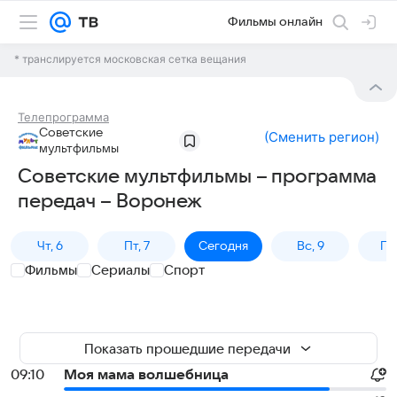
Фильмы онлайн
* транслируется московская сетка вещания
Телепрограмма
Советские
(
Сменить регион
)
мультфильмы
Советские мультфильмы – программа
передач – Воронеж
Чт, 6
Пт, 7
Сегодня
Вс, 9
Пн,
Фильмы
Сериалы
Спорт
Показать прошедшие передачи
09:10
Моя мама волшебница