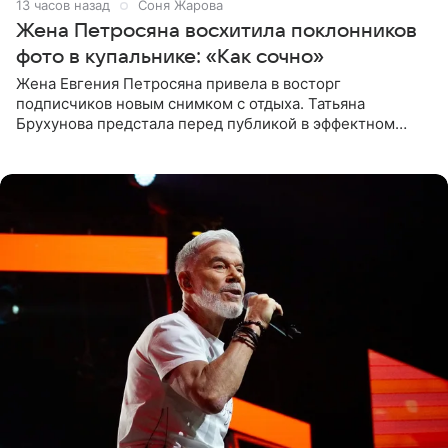
13 часов назад
Соня Жарова
Жена Петросяна восхитила поклонников
фото в купальнике: «Как сочно»
Жена Евгения Петросяна привела в восторг
подписчиков новым снимком с отдыха. Татьяна
Брухунова предстала перед публикой в эффектном
черно-сиреневом монокини, позируя прямо в бассейне.
«Ох, как сочно», «Татьяна,