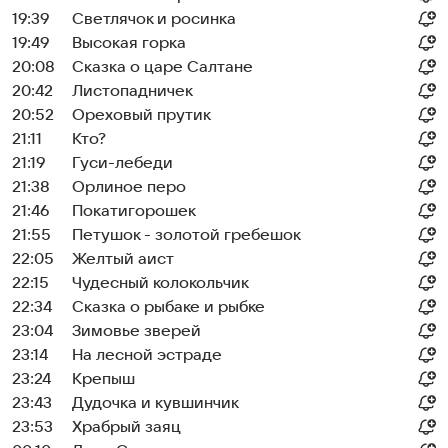
19:39
Светлячок и росинка
19:49
Высокая горка
20:08
Сказка о царе Салтане
20:42
Листопадничек
20:52
Ореховый прутик
21:11
Кто?
21:19
Гуси-лебеди
21:38
Орлиное перо
21:46
Покатигорошек
21:55
Петушок - золотой гребешок
22:05
Желтый аист
22:15
Чудесный колокольчик
22:34
Сказка о рыбаке и рыбке
23:04
Зимовье зверей
23:14
На лесной эстраде
23:24
Крепыш
23:43
Дудочка и кувшинчик
23:53
Храбрый заяц