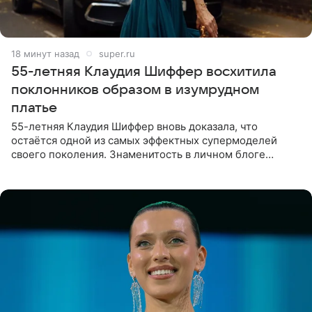
18 минут назад
super.ru
55-летняя Клаудия Шиффер восхитила
поклонников образом в изумрудном
платье
55-летняя Клаудия Шиффер вновь доказала, что
остаётся одной из самых эффектных супермоделей
своего поколения. Знаменитость в личном блоге
поделилась фотографиями с недавней свадьбы, где
появилась в роли гостьи,