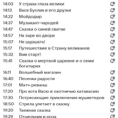
14:03
У страха глаза велики
14:13
Вася Буслик и его друзья
14:22
Мойдодыр
14:37
Музыкант-чародей
14:47
Сказка о синей свитке
14:57
На заре во дворе
15:07
Не шуршать!
15:17
Путешествие в Страну великанов
15:32
Вам старт!
15:41
Сказка о мертвой царевне и о семи
богатырях
16:11
Волшебный магазин
16:40
Песенка радости
17:01
Матч-реванш
17:20
Про кота Васю и охотничью катавасию
17:30
Потрясающие приключения мушкетеров
18:50
Стрела улетает в сказку
19:20
Таежная сказка
19:29
Отшельник и роза