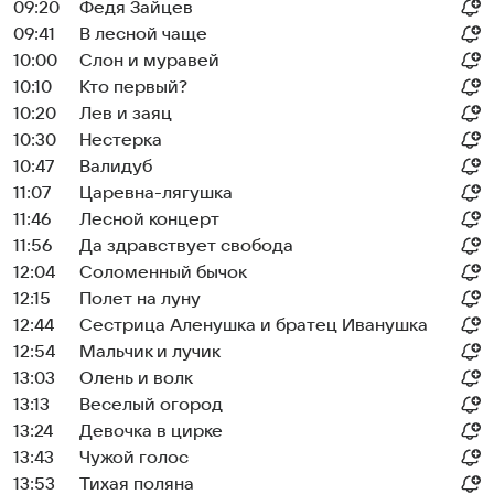
09:20
Федя Зайцев
09:41
В лесной чаще
10:00
Слон и муравей
10:10
Кто первый?
10:20
Лев и заяц
10:30
Нестеркa
10:47
Валидуб
11:07
Царевна-лягушка
11:46
Лесной концерт
11:56
Да здравствует свобода
12:04
Соломенный бычок
12:15
Полет на луну
12:44
Сестрица Аленушка и братец Иванушка
12:54
Мальчик и лучик
13:03
Олень и волк
13:13
Веселый огород
13:24
Девочка в цирке
13:43
Чужой голос
13:53
Тихая поляна