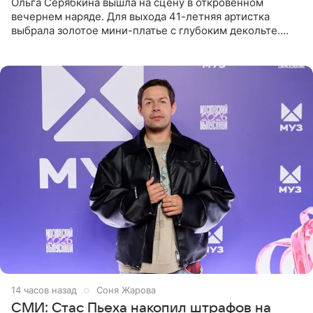
Ольга Серябкина вышла на сцену в откровенном
вечернем наряде. Для выхода 41-летняя артистка
выбрала золотое мини-платье с глубоким декольте.
Дополнением к образу стали бежевые мюли. Стилисты
выпрямили волосы
14 часов назад
Соня Жарова
СМИ: Стас Пьеха накопил штрафов на