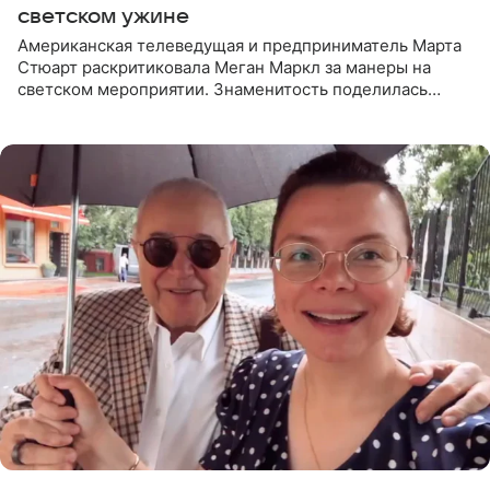
светском ужине
Американская телеведущая и предприниматель Марта
Стюарт раскритиковала Меган Маркл за манеры на
светском мероприятии. Знаменитость поделилась
деталями личной встречи с герцогиней Сассекской,
пишет PageSix. По