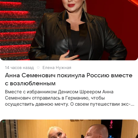
14 часов назад
Елена Нужная
Анна Семенович покинула Россию вместе
с возлюбленным
Вместе с избранником Денисом Шреером Анна
Семенович отправилась в Германию, чтобы
осуществить давнюю мечту. О своем путешествии экс-
солистка «Блестящих» рассказала поклонникам на
личной странице в социальной