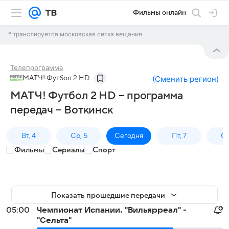
Фильмы онлайн
* транслируется московская сетка вещания
Телепрограмма
МАТЧ! Футбол 2 HD
(
Сменить регион
)
МАТЧ! Футбол 2 HD – программа
передач – Воткинск
Вт, 4
Ср, 5
Сегодня
Пт, 7
Сб
Фильмы
Сериалы
Спорт
Показать прошедшие передачи
05:00
Чемпионат Испании. "Вильярреал" -
"Сельта"