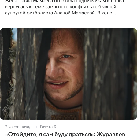
Жена Павла Мамаева ответила подписчикам и снова
вернулась к теме затяжного конфликта с бывшей
супругой футболиста Аланой Мамаевой. В ходе
общения с аудиторией один из пользователей
признался, что раньше судил о
7 часов назад
Газета.Ru
«Отойдите, я сам буду драться»: Журавлев