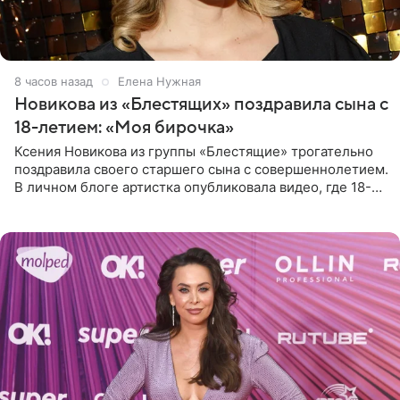
8 часов назад
Елена Нужная
Новикова из «Блестящих» поздравила сына с
18-летием: «Моя бирочка»
Ксения Новикова из группы «Блестящие» трогательно
поздравила своего старшего сына с совершеннолетием.
В личном блоге артистка опубликовала видео, где 18-
летний Мирон легко подхватил маму на руки и закружил
во