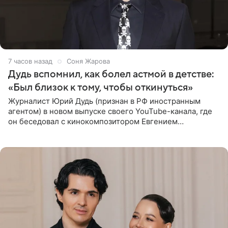
7 часов назад
Соня Жарова
Дудь вспомнил, как болел астмой в детстве:
«Был близок к тому, чтобы откинуться»
Журналист Юрий Дудь (признан в РФ иностранным
агентом) в новом выпуске своего YouTube-канала, где
он беседовал с кинокомпозитором Евгением
Гальпериным, поделился личной историей о борьбе с
бронхиальной астмой в