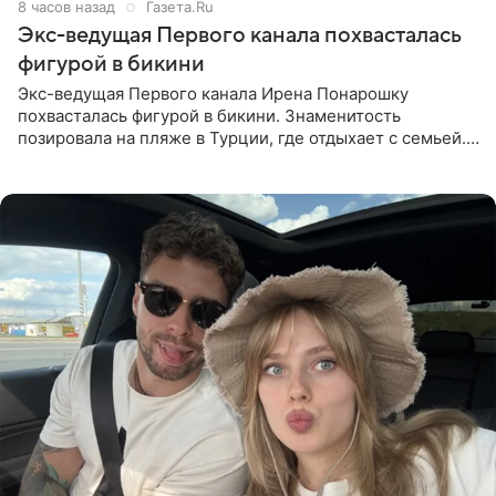
8 часов назад
Газета.Ru
Экс-ведущая Первого канала похвасталась
фигурой в бикини
Экс-ведущая Первого канала Ирена Понарошку
похвасталась фигурой в бикини. Знаменитость
позировала на пляже в Турции, где отдыхает с семьей.
Она поделилась кадрами с отдыха в Instagram (владелец
компания Meta