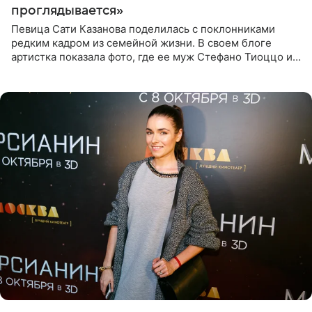
проглядывается»
Певица Сати Казанова поделилась с поклонниками
редким кадром из семейной жизни. В своем блоге
артистка показала фото, где ее муж Стефано Тиоццо и
их маленькая дочь спят рядом. На снимке отец и
малышка лежат в