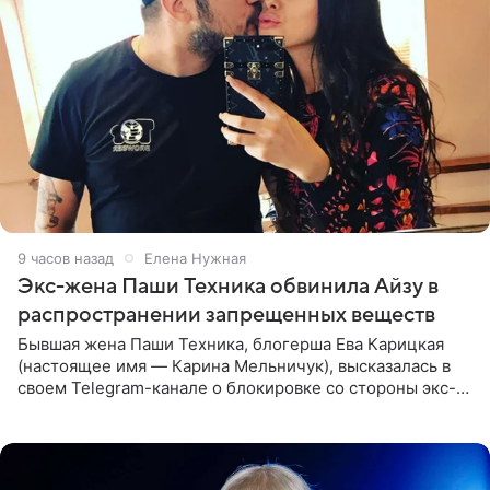
9 часов назад
Елена Нужная
Экс-жена Паши Техника обвинила Айзу в
распространении запрещенных веществ
Бывшая жена Паши Техника, блогерша Ева Карицкая
(настоящее имя — Карина Мельничук), высказалась в
своем Telegram-канале о блокировке со стороны экс-
супруги Гуфа Айзы-Лилуны Ай. Карицкая утверждает,
что ее