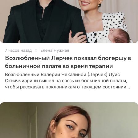
7 часов назад
Елена Нужная
Возлюбленный Лерчек показал блогершу в
больничной палате во время терапии
Возлюбленный Валерии Чекалиной (Лерчек) Луис
Сквиччиарини вышел на связь из больничной палаты,
чтобы рассказать поклонникам о текущем состоянии
блогерши. Он подтвердил, что основной курс
химиотерапии позади, но