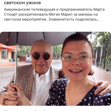
светском ужине
Американская телеведущая и предприниматель Марта
Стюарт раскритиковала Меган Маркл за манеры на
светском мероприятии. Знаменитость поделилась
деталями личной встречи с герцогиней Сассекской,
пишет PageSix. По