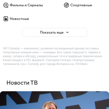
Фильмы и Сериалы
Спортивные
Новостные
Показать еще
ViP Comedy — киноканал, целиком посвященный одному из самых
популярных жанров кино — комедии. Все грани смешного: лирика и
юмор, сатира и абсурд, уморительные гэги и задорные приключения.
Канал вещает в HD-формате. Смотрите полную телепрограмму
телеканала viju+ Comedy для города Воткинск на «ТВ Mail».
Новости ТВ