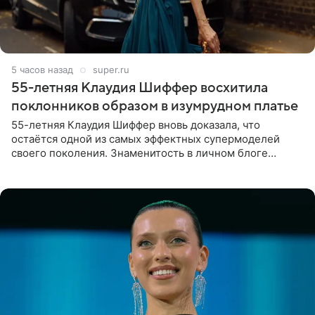
5 часов назад
super.ru
55-летняя Клаудия Шиффер восхитила
поклонников образом в изумрудном платье
55-летняя Клаудия Шиффер вновь доказала, что
остаётся одной из самых эффектных супермоделей
своего поколения. Знаменитость в личном блоге
поделилась фотографиями с недавней свадьбы, где
появилась в роли гостьи,