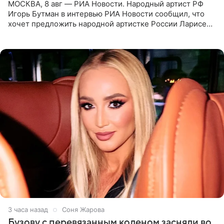
МОСКВА, 8 авг — РИА Новости. Народный артист РФ
Игорь Бутман в интервью РИА Новости сообщил, что
хочет предложить народной артистке России Ларисе
Долиной возглавить вокальное отделение в первом в
России
3 часа назад
Соня Жарова
Бузову с перевязанным коленом засняли во