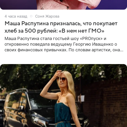
4 часа назад
Соня Жарова
Маша Распутина призналась, что покупает
хлеб за 500 рублей: «В нем нет ГМО»
Маша Распутина стала гостьей шоу «PROпуск» и
откровенно поведала ведущему Георгию Иващенко о
своих финансовых привычках. По словам артистки, она
давно перестала следить за тратами и может позволить
себе жить,