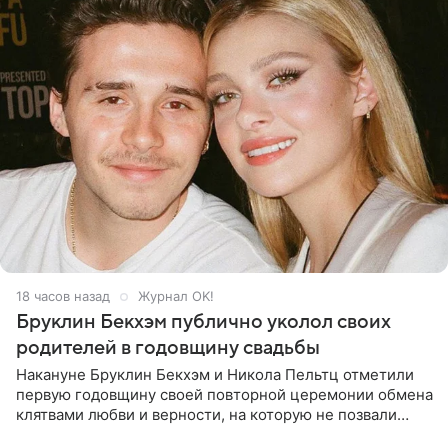
18 часов назад
Журнал OK!
Бруклин Бекхэм публично уколол своих
родителей в годовщину свадьбы
Накануне Бруклин Бекхэм и Никола Пельтц отметили
первую годовщину своей повторной церемонии обмена
клятвами любви и верности, на которую не позвали
никого из клана Бекхэм. По словам инсайдеров, пара