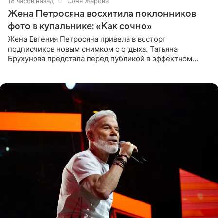
18 часов назад
Соня Жарова
Жена Петросяна восхитила поклонников
фото в купальнике: «Как сочно»
Жена Евгения Петросяна привела в восторг
подписчиков новым снимком с отдыха. Татьяна
Брухунова предстала перед публикой в эффектном
черно-сиреневом монокини, позируя прямо в бассейне.
«Ох, как сочно», «Татьяна,