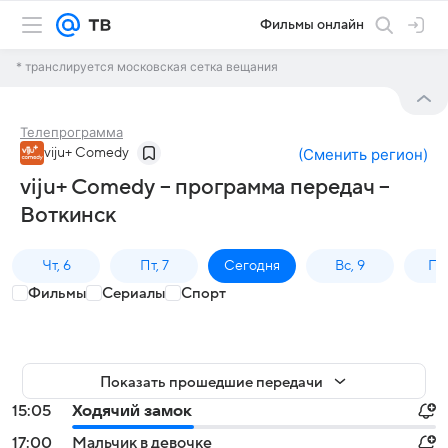
Фильмы онлайн
* транслируется московская сетка вещания
Телепрограмма
viju+ Comedy
(
Сменить регион
)
viju+ Comedy – программа передач –
Воткинск
Чт, 6
Пт, 7
Сегодня
Вс, 9
Пн,
Фильмы
Сериалы
Спорт
Показать прошедшие передачи
15:05
Ходячий замок
17:00
Мальчик в девочке