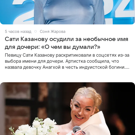
5 часов назад
Соня Жарова
Сати Казанову осудили за необычное имя
для дочери: «О чем вы думали?»
Певицу Сати Казанову раскритиковали в соцсетях из-за
выбора имени для дочери. Артистка сообщила, что
назвала девочку Анагхой в честь индуистской богини.
При этом исполнительница скрывала это имя от
поклонников