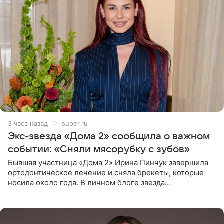
3 часа назад
super.ru
Экс-звезда «Дома 2» сообщила о важном
событии: «Сняли мясорубку с зубов»
Бывшая участница «Дома 2» Ирина Пинчук завершила
ортодонтическое лечение и сняла брекеты, которые
носила около года. В личном блоге звезда
опубликовала видео из кабинета стоматолога, где
показала процесс снятия