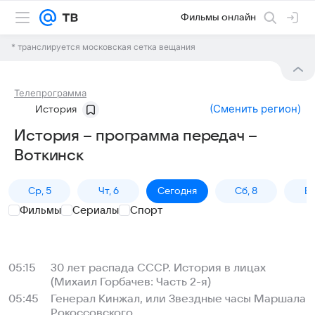
Фильмы онлайн
* транслируется московская сетка вещания
Телепрограмма
(
Сменить регион
)
История
История – программа передач –
Воткинск
Ср, 5
Чт, 6
Сегодня
Сб, 8
Вс
Фильмы
Сериалы
Спорт
05:15
30 лет распада СССР. История в лицах
(Михаил Горбачев: Часть 2-я)
05:45
Генерал Кинжал, или Звездные часы Маршала
Рокоссовского