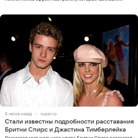
прошлой ночью. В кадре артистка предстала в
вечернем
6 часов назад
super.ru
Стали известны подробности расставания
Бритни Спирс и Джастина Тимберлейка
Режиссер музыкального клипа Бритни Спирс рассказал