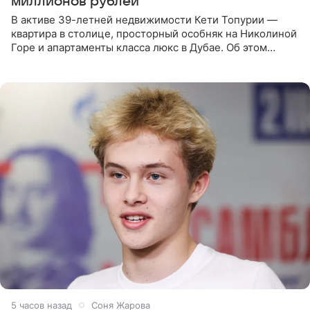
миллионов рублей
В активе 39-летней недвижимости Кети Топурии —
квартира в столице, просторный особняк на Николиной
Горе и апартаменты класса люкс в Дубае. Об этом
сообщает Telegram-канал «Звездач» в рубрике «По
домам». По
5 часов назад
Соня Жарова