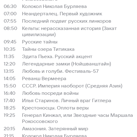
06:30
Колокол Николая Бурляева
07:00
Неандерталец. Первый художник
07:55
Последний подвиг русских линкоров
08:50
Кельты: нерассказанная история (Закат
цивилизации)
09:45
Русские тайны
10:35
Тайны озера Титикака
11:35
Эдита Пьеха. Русский акцент
12:20
Легендарные замки (Нойшванштайн)
13:15
Любовь и голуби. Фестиваль-57
14:05
Реванш Вермеера
15:50
СССР. Империя наоборот (Средняя Азия)
16:40
Любовь посреди войны
17:40
Илья Старинов. Личный враг Гитлера
18:25
Крестоносцы. Оплоты веры
19:25
Генерал Кинжал, или Звездные часы Маршала
Рокоссовского
20:15
Амазония. Затерянный мир
21:15
Колокол Николая Бурляева