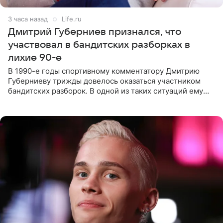
3 часа назад
Life.ru
Дмитрий Губерниев признался, что
участвовал в бандитских разборках в
лихие 90-е
В 1990-е годы спортивному комментатору Дмитрию
Губерниеву трижды довелось оказаться участником
бандитских разборок. В одной из таких ситуаций ему
выдали тяжелый предмет и приказали вступить в драку,
однако он