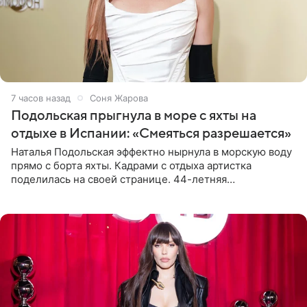
7 часов назад
Соня Жарова
Подольская прыгнула в море с яхты на
отдыхе в Испании: «Смеяться разрешается»
Наталья Подольская эффектно нырнула в морскую воду
прямо с борта яхты. Кадрами с отдыха артистка
поделилась на своей странице. 44-летняя
знаменитость предстала перед поклонниками в ярком
розовом купальнике с