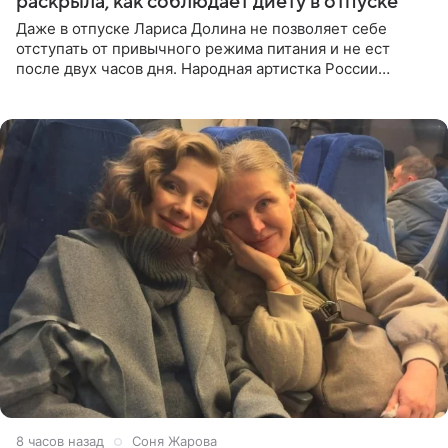
раскрыла, как соблюдает диету в отпуске
Даже в отпуске Лариса Долина не позволяет себе
отступать от привычного режима питания и не ест
после двух часов дня. Народная артистка России
призналась, что особенно строго следит за рационом на
отдыхе, когда
8 часов назад
Соня Жарова