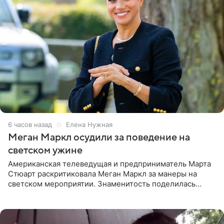
6 часов назад
Елена Нужная
Меган Маркл осудили за поведение на
светском ужине
Американская телеведущая и предприниматель Марта
Стюарт раскритиковала Меган Маркл за манеры на
светском мероприятии. Знаменитость поделилась
деталями личной встречи с герцогиней Сассекской,
пишет PageSix. По