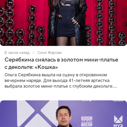
8 часов назад
Соня Жарова
Серябкина снялась в золотом мини-платье
с декольте: «Кошка»
Ольга Серябкина вышла на сцену в откровенном
вечернем наряде. Для выхода 41-летняя артистка
выбрала золотое мини-платье с глубоким декольте.
Дополнением к образу стали бежевые мюли. Стилисты
выпрямили волосы