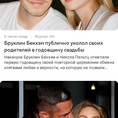
6 часов назад
Журнал OK!
Бруклин Бекхэм публично уколол своих
родителей в годовщину свадьбы
Накануне Бруклин Бекхэм и Никола Пельтц отметили
первую годовщину своей повторной церемонии обмена
клятвами любви и верности, на которую не позвали
никого из клана Бекхэм. По словам инсайдеров, пара
считает это