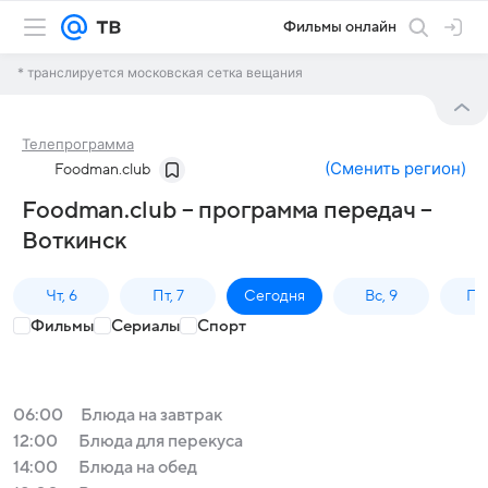
Фильмы онлайн
* транслируется московская сетка вещания
Телепрограмма
(
Сменить регион
)
Foodman.club
Foodman.club – программа передач –
Воткинск
Чт, 6
Пт, 7
Сегодня
Вс, 9
Пн,
Фильмы
Сериалы
Спорт
06:00
Блюда на завтрак
12:00
Блюда для перекуса
14:00
Блюда на обед