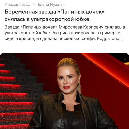
7 часов назад
Елена Нужная
Беременная звезда «Папиных дочек»
снялась в ультракороткой юбке
Звезда «Папиных дочек» Мирослава Карпович снялась в
ультракороткой юбке. Актриса позировала в гримерке,
сидя в кресле, и сделала несколько селфи. Кадры она
опубликовала на личной странице в социальной сети.