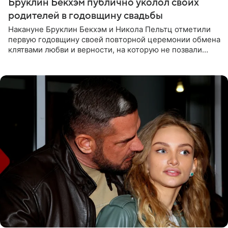
Бруклин Бекхэм публично уколол своих
родителей в годовщину свадьбы
Накануне Бруклин Бекхэм и Никола Пельтц отметили
первую годовщину своей повторной церемонии обмена
клятвами любви и верности, на которую не позвали
никого из клана Бекхэм. По словам инсайдеров, пара
считает это