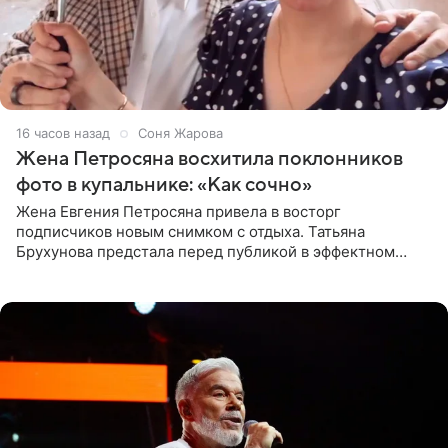
16 часов назад
Соня Жарова
Жена Петросяна восхитила поклонников
фото в купальнике: «Как сочно»
Жена Евгения Петросяна привела в восторг
подписчиков новым снимком с отдыха. Татьяна
Брухунова предстала перед публикой в эффектном
черно-сиреневом монокини, позируя прямо в бассейне.
«Ох, как сочно», «Татьяна,