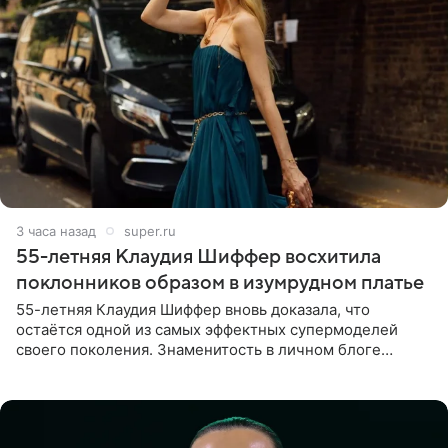
3 часа назад
super.ru
55-летняя Клаудия Шиффер восхитила
поклонников образом в изумрудном платье
55-летняя Клаудия Шиффер вновь доказала, что
остаётся одной из самых эффектных супермоделей
своего поколения. Знаменитость в личном блоге
поделилась фотографиями с недавней свадьбы, где
появилась в роли гостьи,