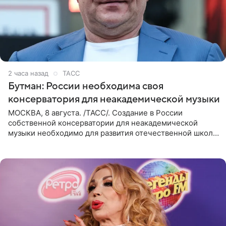
2 часа назад
ТАСС
Бутман: России необходима своя
консерватория для неакадемической музыки
МОСКВА, 8 августа. /ТАСС/. Создание в России
собственной консерватории для неакадемической
музыки необходимо для развития отечественной школы
джаза, рока и поп-музыки, а также подготовки
исполнителей мирового