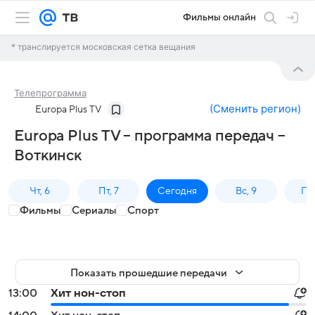
Фильмы онлайн
* транслируется московская сетка вещания
Телепрограмма
(
Сменить регион
)
Europa Plus TV
Europa Plus TV – программа передач –
Воткинск
Чт, 6
Пт, 7
Сегодня
Вс, 9
Пн,
Фильмы
Сериалы
Спорт
Показать прошедшие передачи
13:00
Хит нон-стоп