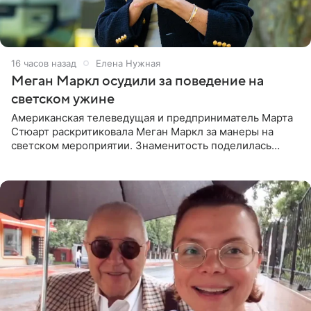
16 часов назад
Елена Нужная
Меган Маркл осудили за поведение на
светском ужине
Американская телеведущая и предприниматель Марта
Стюарт раскритиковала Меган Маркл за манеры на
светском мероприятии. Знаменитость поделилась
деталями личной встречи с герцогиней Сассекской,
пишет PageSix. По