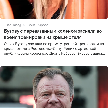
1 час назад
Соня Жарова
Бузову с перевязанным коленом засняли во
время тренировки на крыше отеля
Ольгу Бузову засняли во время утренней тренировки на
крыше отеля в Ростове-на-Дону. Ролик с артисткой
опубликовала хореограф Диана Кобзева. Бузова вышла
на занятие спортом в 32-градусную жару ранним утром,