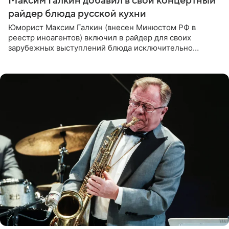
Максим Галкин добавил в свой концертный
райдер блюда русской кухни
Юморист Максим Галкин (внесен Минюстом РФ в
реестр иноагентов) включил в райдер для своих
зарубежных выступлений блюда исключительно
русской кухни. Об этом сообщает РИА Новости.
Согласно документу, в гримерную