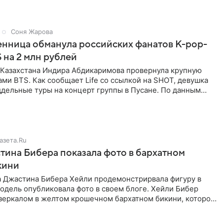
Соня Жарова
нница обманула российских фанатов K-pop-
 на 2 млн рублей
з Казахстана Индира Абдикаримова провернула крупную
ами BTS. Как сообщает Life со ссылкой на SHOT, девушка
дельные туры на концерт группы в Пусане. По данным
азета.Ru
ина Бибера показала фото в бархатном
кини
а Джастина Бибера Хейли продемонстрирвала фигуру в
одель опубликовала фото в своем блоге. Хейли Бибер
 зеркалом в желтом крошечном бархатном бикини, которое