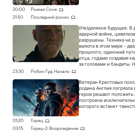
20:00
Рыжая Соня
21:50
Последний ронин
(Не)далекое будущее. В 
ядерной войне, цивилиз
разрушены. Техника не р
валюта в этом мире - дв
прошлого, одинокий пут
отца, годами создавая к
за головами и бандиты. 
подростком Марией, кот
23:30
Робин Гуд: Начало
места, где она родилась
Ветеран Крестовых поход
родина Англия погрязла 
герои решают положить 
построена исключительно
которого встанет таинс
01:20
Горец
03:15
Горец-2: Возрождение