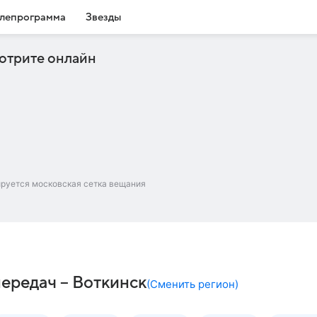
лепрограмма
Звезды
отрите онлайн
ируется московская сетка вещания
передач – Воткинск
(
Сменить регион
)