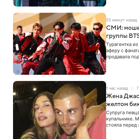
55 минут назад
СМИ: моше
группы BTS
Турагентка и
аферу с фанат
продавала под
издания,
1 час назад
Г
Жена Джаст
желтом би
Супруга певц
купальнике. М
стояла перед
дополнила