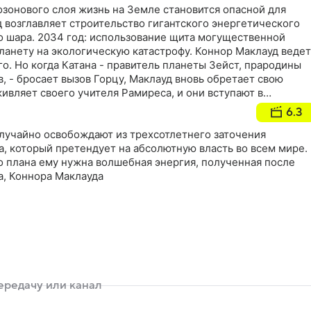
озонового слоя жизнь на Земле становится опасной для
 возглавляет строительство гигантского энергетического
о шара. 2034 год: использование щита могущественной
ланету на экологическую катастрофу. Коннор Маклауд ведет
о. Но когда Катана - правитель планеты Зейст, прародины
, - бросает вызов Горцу, Маклауд вновь обретает свою
ивляет своего учителя Рамиреса, и они вступают в
таной и с корпорацией
6.3
лучайно освобождают из трехсотлетнего заточения
, который претендует на абсолютную власть во всем мире.
о плана ему нужна волшебная энергия, полученная после
а, Коннора Маклауда