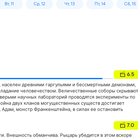
Вт, 11
Ср, 12
Чт, 13
Пт, 14
Сб, 15
6.5
т, населен древними гаргульями и бессмертными демонами,
бладание человечеством. Величественные соборы скрываю
дверьми научных лабораторий проводятся эксперименты по
ойна двух кланов могущественных существ достигает
н, Адам, монстр Франкенштейна, в силах ее остановить
7.0
и. Внешность обманчива. Рыцарь убедится в этом вскоре