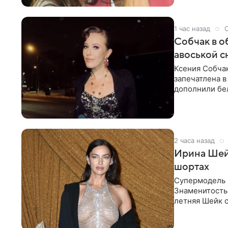
1 час назад
Собчак в о
авоськой с
Ксения Собчак
запечатлена в
дополнили бе
шляпа.
2 часа назад
Ирина Шейк
шортах
Супермодель 
Знаменитость
летняя Шейк с
который допо