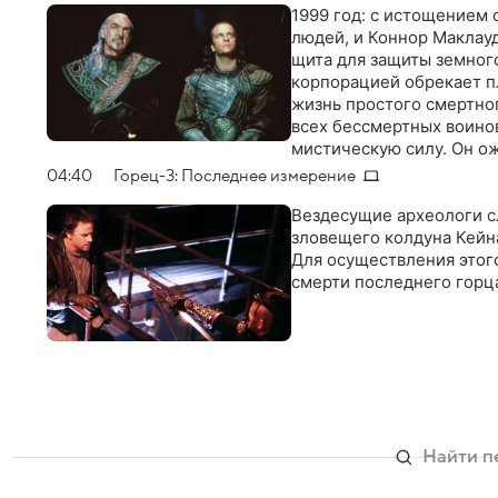
1999 год: с истощением 
людей, и Коннор Маклауд
щита для защиты земног
корпорацией обрекает п
жизнь простого смертног
всех бессмертных воинов
мистическую силу. Он ож
решающее сражение с Ка
04:40
Горец-3: Последнее измерение
Вездесущие археологи с
зловещего колдуна Кейна
Для осуществления этог
смерти последнего горц