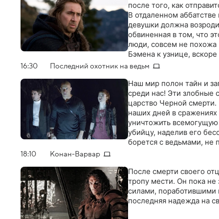
после того, как отправи
В отдаленном аббатстве 
девушки должна возродит
обвиненная в том, что э
люди, совсем не похожа 
Бэмена к узнице, вскоре
направлены на противос
16:30
Последний охотник на ведьм
ее освободить
Наш мир полон тайн и за
среди нас! Эти злобные
царство Черной смерти. 
наших дней в сражениях 
уничтожить всемогущую 
убийцу, наделив его бе
борется с ведьмами, не 
великая битва, которая 
18:10
Конан-Варвар
После смерти своего от
тропу мести. Он пока не
силами, поработившими 
последняя надежда на с