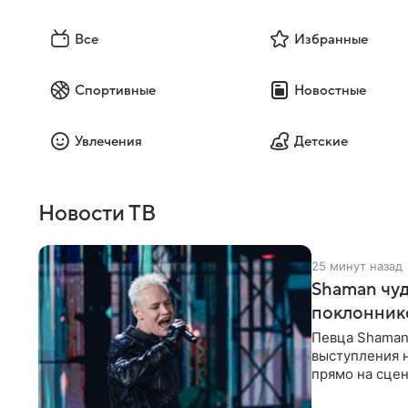
Все
Избранные
Спортивные
Новостные
Увлечения
Детские
Новости ТВ
25 минут назад
Shaman чуд
поклонник
Певца Shaman 
выступления 
прямо на сцен
навалилась на