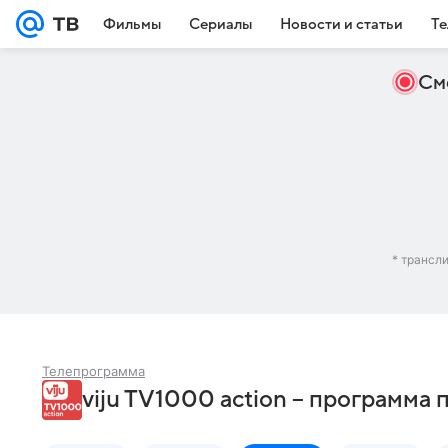
Фильмы
Сериалы
Новости и статьи
Те
См
* трансл
Телепрограмма
viju TV1000 action – программа 