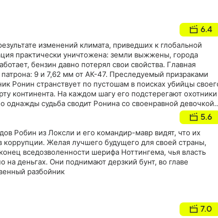
6.4
результате изменений климата, приведших к глобальной
ация практически уничтожена: земли выжжены, города
аботает, бензин давно потерял свои свойства. Главная
а патрона: 9 и 7,62 мм от АК-47. Преследуемый призраками
ник Ронин странствует по пустошам в поисках убийцы своег
арту континента. На каждом шагу его подстерегают охотники
Но однажды судьба сводит Ронина со своенравной девочкой-
орая обещает ему наивысшую плату, если он доведет ее до
5.6
ов Робин из Локсли и его командир-мавр видят, что их
в коррупции. Желая лучшего будущего для своей страны,
конец вседозволенности шерифа Ноттингема, чья власть
 на деньгах. Они поднимают дерзкий бунт, во главе
твенный разбойник
7.0