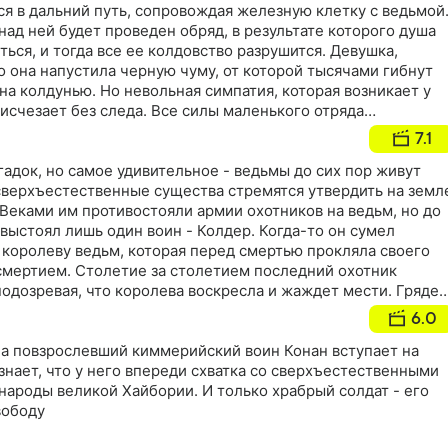
тся в дальний путь, сопровождая железную клетку с ведьмой
над ней будет проведен обряд, в результате которого душа
ься, и тогда все ее колдовство разрушится. Девушка,
то она напустила черную чуму, от которой тысячами гибнут
на колдунью. Но невольная симпатия, которая возникает у
 исчезает без следа. Все силы маленького отряда
тояние сверхъестественным существам, которые стремятся
7.1
гадок, но самое удивительное - ведьмы до сих пор живут
 сверхъестественные существа стремятся утвердить на земл
Веками им противостояли армии охотников на ведьм, но до
выстоял лишь один воин - Колдер. Когда-то он сумел
королеву ведьм, которая перед смертью прокляла своего
ссмертием. Столетие за столетием последний охотник
подозревая, что королева воскресла и жаждет мести. Грядет
решит судьбу человечества
6.0
ца повзрослевший киммерийский воин Конан вступает на
 знает, что у него впереди схватка со сверхъестественными
народы великой Хайбории. И только храбрый солдат - его
вободу