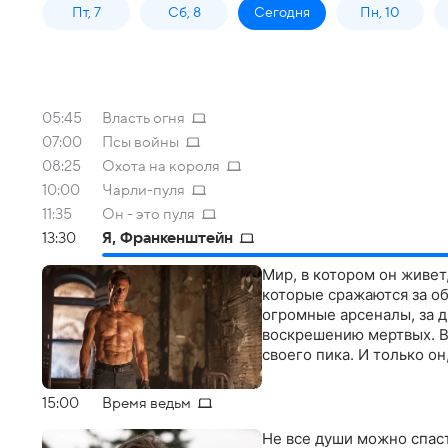
Пт, 7
Сб, 8
Сегодня
Пн, 10
05:45
Власть огня
07:00
Псы войны
08:25
Охота на короля
10:00
Чарли-пуля
11:35
Он - это пуля
13:30
Я, Франкенштейн
Мир, в котором он живе
которые сражаются за о
огромные арсеналы, за 
воскрешению мертвых. В
своего пика. И только о
15:00
Время ведьм
Не все души можно спаст