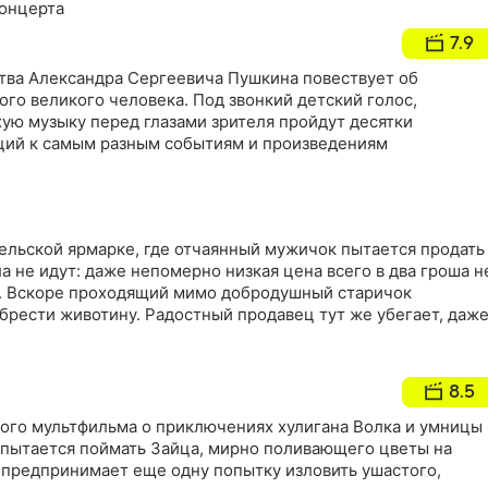
онцерта
7.9
ва Александра Сергеевича Пушкина повествует об
ого великого человека. Под звонкий детский голос,
ую музыку перед глазами зрителя пройдут десятки
ций к самым разным событиям и произведениям
сельской ярмарке, где отчаянный мужичок пытается продать
ла не идут: даже непомерно низкая цена всего в два гроша н
. Вскоре проходящий мимо добродушный старичок
брести животину. Радостный продавец тут же убегает, даж
8.5
ого мультфильма о приключениях хулигана Волка и умницы
 пытается поймать Зайца, мирно поливающего цветы на
н предпринимает еще одну попытку изловить ушастого,