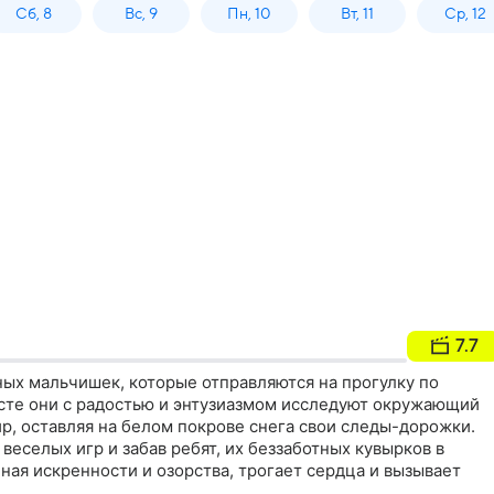
Сб, 8
Вс, 9
Пн, 10
Вт, 11
Ср, 12
7.7
ных мальчишек, которые отправляются на прогулку по
сте они с радостью и энтузиазмом исследуют окружающий
р, оставляя на белом покрове снега свои следы-дорожки.
веселых игр и забав ребят, их беззаботных кувырков в
лная искренности и озорства, трогает сердца и вызывает