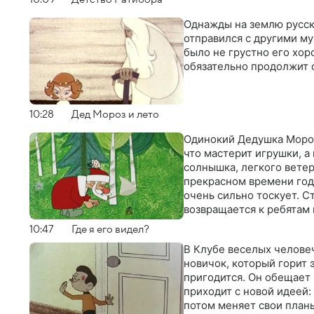
Однажды на землю русск
отправился с другими му
было не грустно его хор
обязательно продолжит 
10:28
Дед Мороз и лето
Одинокий Дедушка Мороз
что мастерит игрушки, а
солнышка, легкого ветер
прекрасном времени года
очень сильно тоскует. С
возвращается к ребятам 
10:47
Где я его видел?
В Клубе веселых человеч
новичок, который горит 
пригодится. Он обещает
приходит с новой идеей: 
потом меняет свои план