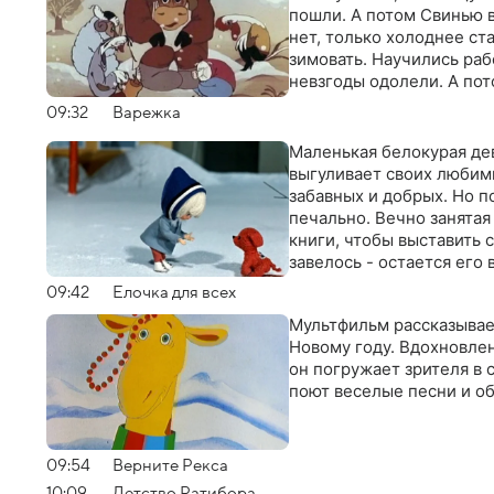
пошли. А потом Свинью в
нет, только холоднее ста
зимовать. Научились рабо
невзгоды одолели. А пот
09:32
Варежка
Маленькая белокурая дев
выгуливает своих любимц
забавных и добрых. Но п
печально. Вечно занятая
книги, чтобы выставить с
завелось - остается его
09:42
Елочка для всех
Мультфильм рассказывает
Новому году. Вдохновле
он погружает зрителя в 
поют веселые песни и об
09:54
Верните Рекса
10:09
Детство Ратибора