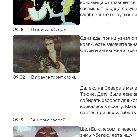
красавица отправляется 
связывает сердца девуш
влюбленные на пути к с
08:38
В поисках Олуэн
Однажды принц узнал о т
краях, есть замечательн
Олуэн и затем жениться 
09:02
В яранге горит огонь
Далеко на Севере в мал
Тэюне. Дети были ленив
собирать хворост для кос
ворвалась в ярангу. Мать
сестре пришлось забыть 
09:22
Зимовье зверей
Шел Бык лесом, а навстре
зимы убегаю, лета ищу" 