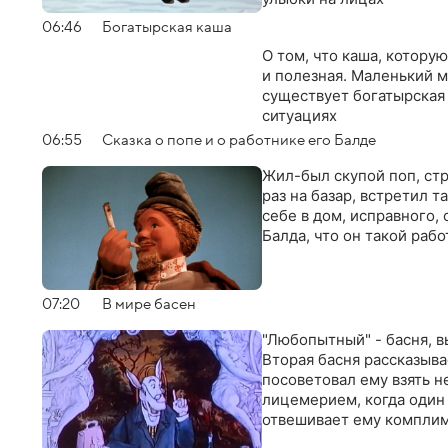
06:46
Богатырская каша
О том, что каша, котору
и полезная. Маленький м
существует богатырская 
ситуациях
06:55
Сказка о попе и о работнике его Балде
Жил-был скупой поп, ст
раз на базар, встретил т
себе в дом, исправного, 
Балда, что он такой рабо
07:20
В мире басен
"Любопытный" - басня, 
Вторая басня рассказыва
посоветовал ему взять н
лицемерием, когда один х
отвешивает ему компли