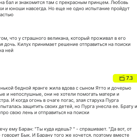
на бал и знакомится там с прекрасным принцем. Любовь
ки и юноши навсегда. Но еще не одно испытание пройдут
частью
ом, что у страшного великана, который проживал в его
ая дочь. Килух принимает решение отправиться на поиски
на ней
7.3
енькой бедной яранге жила вдова с сыном Ятто и дочерью
ые и непослушные, они не хотели помогать матери и
тра. И когда огонь в очаге погас, злая старуха Пурга
 пыталась защитить своих детей, но Пурга унесла ее. Брату 
про свою лень и отправиться на поиски
чу ему Баран: "Ты куда идешь? " - спрашивает. "Да вот, от
- говорит Бык. И Барану того же хочется, поэтому вместе