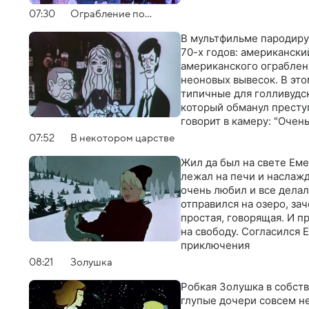
07:30
Ограбление по…
В мультфильме пародиру
70-х годов: американски
американского ограблени
неоновых вывесок. В это
типичные для голливудс
который обманул престу
говорит в камеру: "Очен
версия отличается множ
07:52
В некотором царстве
необходимых для успешн
персонажами. Итальянск
Жил да был на свете Еме
многодетные семьи. Сове
лежал на печи и наслаж
постоянно закрыта то на 
очень любил и все делал
отправился на озеро, зач
простая, говорящая. И 
на свободу. Согласился 
приключения
08:21
Золушка
Робкая Золушка в собств
глупые дочери совсем не