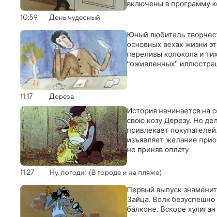
включены в программу к
10:59
День чудесный
Юный любитель творчест
основных вехах жизни эт
переливы колокола и тих
"оживленных" иллюстра
11:17
Дереза
История начинается на 
свою козу Дерезу. Но де
привлекает покупателей
изъявляет желание прио
не приняв оплату
11:27
Ну, погоди! (В городе и на пляже)
Первый выпуск знаменит
Зайца. Волк безуспешно
балконе. Вскоре хулига