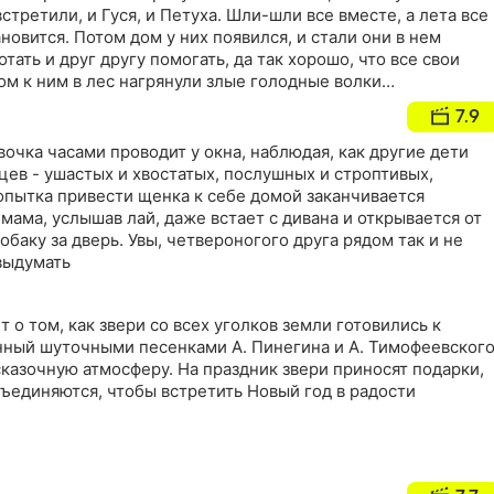
стретили, и Гуся, и Петуха. Шли-шли все вместе, а лета все
новится. Потом дом у них появился, и стали они в нем
тать и друг другу помогать, да так хорошо, что все свои
ом к ним в лес нагрянули злые голодные волки…
7.9
очка часами проводит у окна, наблюдая, как другие дети
ев - ушастых и хвостатых, послушных и строптивых,
опытка привести щенка к себе домой заканчивается
 мама, услышав лай, даже встает с дивана и открывается от
обаку за дверь. Увы, четвероногого друга рядом так и не
 выдумать
 о том, как звери со всех уголков земли готовились к
нный шуточными песенками А. Пинегина и А. Тимофеевского
сказочную атмосферу. На праздник звери приносят подарки,
ъединяются, чтобы встретить Новый год в радости