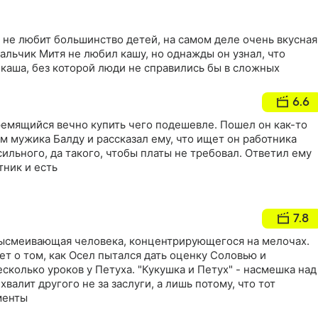
ю не любит большинство детей, на самом деле очень вкусная
альчик Митя не любил кашу, но однажды он узнал, что
каша, без которой люди не справились бы в сложных
6.6
ремящийся вечно купить чего подешевле. Пошел он как-то
ам мужика Балду и рассказал ему, что ищет он работника
сильного, да такого, чтобы платы не требовал. Ответил ему
тник и есть
7.8
высмеивающая человека, концентрирующегося на мелочах.
ет о том, как Осел пытался дать оценку Соловью и
есколько уроков у Петуха. "Кукушка и Петух" - насмешка над
валит другого не за заслуги, а лишь потому, что тот
менты