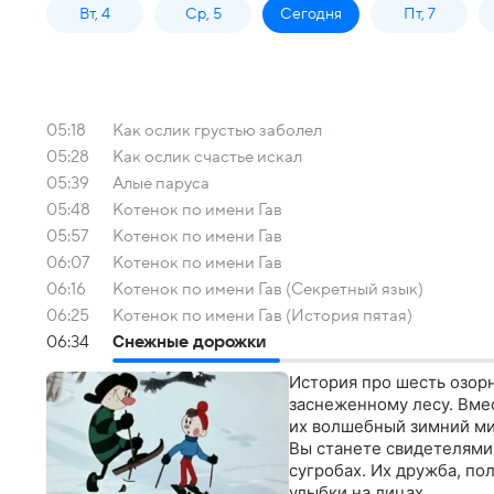
Вт, 4
Ср, 5
Сегодня
Пт, 7
05:18
Как ослик грустью заболел
05:28
Как ослик счастье искал
05:39
Алые паруса
05:48
Котенок по имени Гав
05:57
Котенок по имени Гав
06:07
Котенок по имени Гав
06:16
Котенок по имени Гав (Секретный язык)
06:25
Котенок по имени Гав (История пятая)
06:34
Снежные дорожки
История про шесть озор
заснеженному лесу. Вме
их волшебный зимний ми
Вы станете свидетелями 
сугробах. Их дружба, по
улыбки на лицах