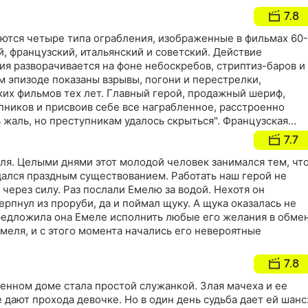
7.8
ются четыре типа ограбления, изображенные в фильмах 60-
й, французский, итальянский и советский. Действие
я разворачивается на фоне небоскребов, стриптиз-баров и
м эпизоде показаны взрывы, погони и перестрелки,
ких фильмов тех лет. Главный герой, продажный шериф,
пников и присвоив себе все награбленное, расстроенно
ь жаль, но преступникам удалось скрыться". Французская
еством разнообразных абсолютно нереалистичных условий,
7.7
ого ограбления, а также весьма эксцентричными
ая часть высмеивает мафию, коррумпированную полицию и
ля. Целыми днями этот молодой человек занимался тем, чт
тским героям так и не удается ограбить сберкассу: она
дался праздным существованием. Работать наш герой не
ремонт, то на учет, то на обед
 через силу. Раз послали Емелю за водой. Нехотя он
ерпнул из проруби, да и поймал щуку. А щука оказалась не
предложила она Емеле исполнить любые его желания в обме
Емеля, и с этого момента начались его невероятные
7.8
енном доме стала простой служанкой. Злая мачеха и ее
 дают прохода девочке. Но в один день судьба дает ей шанс