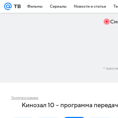
Фильмы
Сериалы
Новости и статьи
Те
См
* трансл
Телепрограмма
Кинозал 10 – программа передач