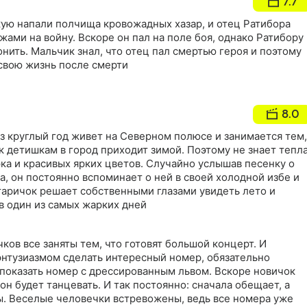
7.7
ую напали полчища кровожадных хазар, и отец Ратибора
жами на войну. Вскоре он пал на поле боя, однако Ратибору
онить. Мальчик знал, что отец пал смертью героя и поэтому
свою жизнь после смерти
8.0
 круглый год живет на Северном полюсе и занимается тем,
 к детишкам в город приходит зимой. Поэтому не знает тепла
ка и красивых ярких цветов. Случайно услышав песенку о
, он постоянно вспоминает о ней в своей холодной избе и
таричок решает собственными глазами увидеть лето и
в один из самых жарких дней
ков все заняты тем, что готовят большой концерт. И
энтузиазмом сделать интересный номер, обязательно
 показать номер с дрессированным львом. Вскоре новичок
он будет танцевать. И так постоянно: сначала обещает, а
ы. Веселые человечки встревожены, ведь все номера уже