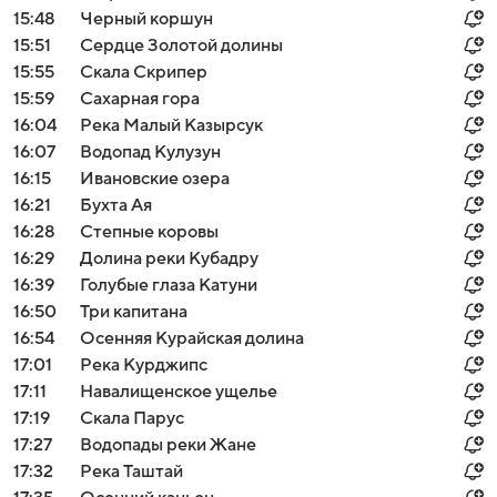
15:48
Черный коршун
15:51
Сердце Золотой долины
15:55
Скала Скрипер
15:59
Сахарная гора
16:04
Река Малый Казырсук
16:07
Водопад Кулузун
16:15
Ивановские озера
16:21
Бухта Ая
16:28
Степные коровы
16:29
Долина реки Кубадру
16:39
Голубые глаза Катуни
16:50
Три капитана
16:54
Осенняя Курайская долина
17:01
Река Курджипс
17:11
Навалищенское ущелье
17:19
Скала Парус
17:27
Водопады реки Жане
17:32
Река Таштай