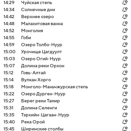
14:29
Чуйская степь
14:34
Солнечные дни
14:42
Верхнее озеро
14:48
Малахитовая ванна
14:52
Монголия
14:55
Гоби
14:59
Озеро Толбо-Нуур
15:00
Урочище Цагдуулт
15:03
Озеро Огий-Нуур
15:07
Долина реки Орхон
15:12
Говь-Алтай
15:14
Вулкан Хорго
15:18
Монголо-Маньчжурская степь
15:22
Озеро Дурген-Нуур
15:27
Берег реки Тамир
15:31
Долина Селенги
15:35
Тэрхийн-Цагаан-Нуур
15:40
Река Орой
15:45
Ширинские столбы