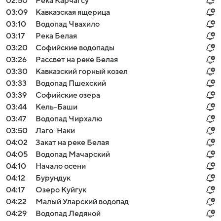
02:50
Река Карчагсу
03:09
Кавказская ящерица
03:10
Водопад Чвахило
03:17
Река Белая
03:20
Софийские водопады
03:26
Рассвет на реке Белая
03:30
Кавказский горный козел
03:33
Водопад Пшехский
03:39
Софийские озера
03:44
Кель-Баши
03:47
Водопад Чирхалю
03:50
Лаго-Наки
04:02
Закат на реке Белая
04:05
Водопад Мачарский
04:10
Начало осени
04:12
Бурундук
04:17
Озеро Куйгук
04:22
Малый Уларский водопад
04:29
Водопад Ледяной