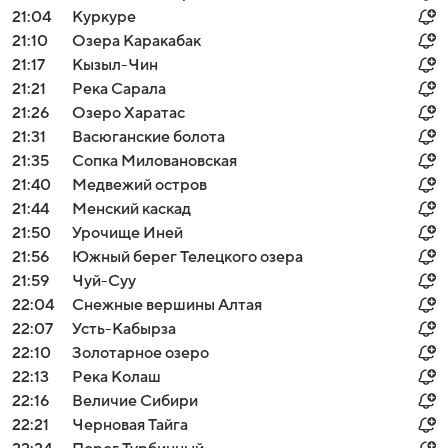
21:04
Куркуре
21:10
Озера Каракабак
21:17
Кызыл-Чин
21:21
Река Сарала
21:26
Озеро Харатас
21:31
Васюганские болота
21:35
Сопка Миловановская
21:40
Медвежий остров
21:44
Менский каскад
21:50
Урочище Иней
21:56
Южный берег Телецкого озера
21:59
Чуй-Суу
22:04
Снежные вершины Алтая
22:07
Усть-Кабырза
22:10
Золотарное озеро
22:13
Река Колаш
22:16
Величие Сибири
22:21
Черновая Тайга