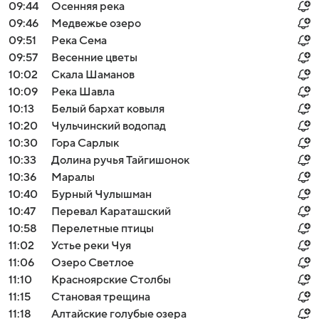
09:44
Осенняя река
09:46
Медвежье озеро
09:51
Река Сема
09:57
Весенние цветы
10:02
Скала Шаманов
10:09
Река Шавла
10:13
Белый бархат ковыля
10:20
Чульчинский водопад
10:30
Гора Сарлык
10:33
Долина ручья Тайгишонок
10:36
Маралы
10:40
Бурный Чулышман
10:47
Перевал Караташский
10:58
Перелетные птицы
11:02
Устье реки Чуя
11:06
Озеро Светлое
11:10
Красноярские Столбы
11:15
Становая трещина
11:18
Алтайские голубые озера