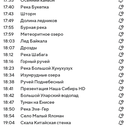
17:35
Осенний каньон
17:40
Река Букепка
17:43
Шторм
17:49
Долина ледников
17:55
Бурная река
17:59
Метеоритное озеро
18:03
Лед Байкала
18:07
Дрозды
18:12
Река Шабага
18:16
Горный ручей
18:23
Река Большой Хунухузух
18:34
Изумрудные озера
18:38
Ручей Поднебесный
18:41
Презентация Наша Сибирь HD
18:42
Большой Уларский водопад
18:47
Туман на Енисее
18:50
Река Эхе-Гер
18:54
Село Малый Яломан
19:04
Скала Китайская стенка