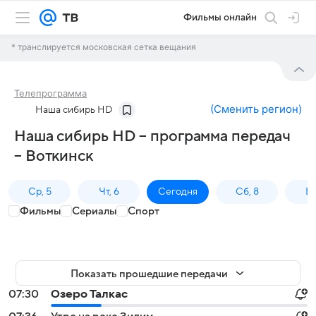
Фильмы онлайн
* транслируется московская сетка вещания
Телепрограмма
(
Сменить регион
)
Наша сибирь HD
Наша сибирь HD – программа передач
– Воткинск
Ср, 5
Чт, 6
Сегодня
Сб, 8
Вс
Фильмы
Сериалы
Спорт
Показать прошедшие передачи
07:30
Озеро Талкас