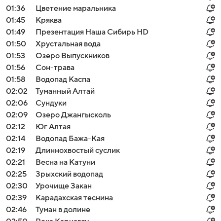
01:36
Цветение маральника
01:45
Кряква
01:49
Презентация Наша Сибирь HD
01:50
Хрустальная вода
01:53
Озеро Выпускников
01:56
Сон-трава
01:58
Водопад Каспа
02:02
Туманный Алтай
02:06
Сундуки
02:09
Озеро Джангысколь
02:12
Юг Алтая
02:14
Водопад Бажа-Кая
02:19
Длиннохвостый суслик
02:21
Весна на Катуни
02:25
Зрыхский водопад
02:30
Урочище Закан
02:39
Карадахская теснина
02:46
Туман в долине