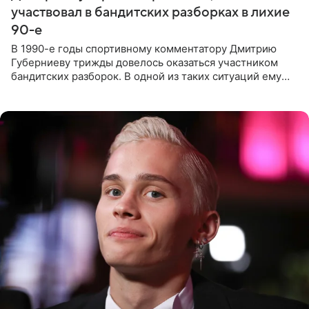
участвовал в бандитских разборках в лихие
90-е
В 1990-е годы спортивному комментатору Дмитрию
Губерниеву трижды довелось оказаться участником
бандитских разборок. В одной из таких ситуаций ему
выдали тяжелый предмет и приказали вступить в драку,
однако он