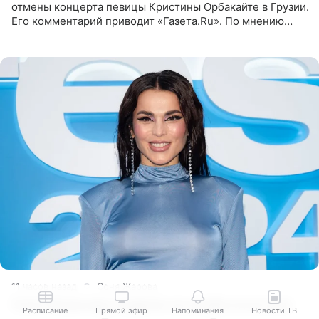
отмены концерта певицы Кристины Орбакайте в Грузии.
Его комментарий приводит «Газета.Ru». По мнению
медиаменеджера, на решение администрации Батума
могли
11 часов назад
Соня Жарова
Сати Казанову осудили за необычное имя
Расписание
Прямой эфир
Напоминания
Новости ТВ