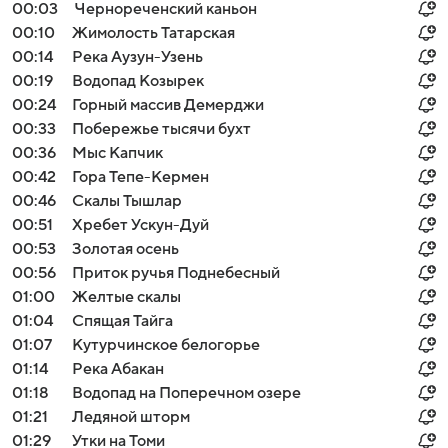
00:03
Чернореченский каньон
00:10
Жимолость Татарская
00:14
Река Аузун-Узень
00:19
Водопад Козырек
00:24
Горный массив Демерджи
00:33
Побережье тысячи бухт
00:36
Мыс Капчик
00:42
Гора Тепе-Кермен
00:46
Скалы Тышлар
00:51
Хребет Ускун-Дуй
00:53
Золотая осень
00:56
Приток ручья Поднебесный
01:00
Желтые скалы
01:04
Спящая Тайга
01:07
Кутурчинское белогорье
01:14
Река Абакан
01:18
Водопад на Поперечном озере
01:21
Ледяной шторм
01:29
Утки на Томи