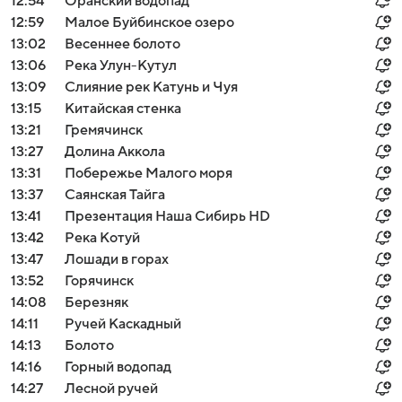
12:54
Оранский водопад
12:59
Малое Буйбинское озеро
13:02
Весеннее болото
13:06
Река Улун-Кутул
13:09
Слияние рек Катунь и Чуя
13:15
Китайская стенка
13:21
Гремячинск
13:27
Долина Аккола
13:31
Побережье Малого моря
13:37
Саянская Тайга
13:41
Презентация Наша Сибирь HD
13:42
Река Котуй
13:47
Лошади в горах
13:52
Горячинск
14:08
Березняк
14:11
Ручей Каскадный
14:13
Болото
14:16
Горный водопад
14:27
Лесной ручей