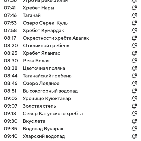
07:36
Утро на реке Зилим
07:41
Хребет Нары
07:46
Таганай
07:53
Озеро Серек-Куль
07:58
Хребет Кумардак
08:17
Окрестности хребта Аваляк
08:20
Откликной гребень
08:25
Хребет Ялангас
08:30
Река Белая
08:38
Цветочная поляна
08:44
Таганайский гребень
08:46
Озеро Ледяное
08:51
Высокогорный водопад
09:02
Урочище Куюктанар
09:07
Золотая степь
09:13
Север Катунского хребта
09:30
Вкус лета
09:35
Водопад Вучарах
09:40
Уларский водопад