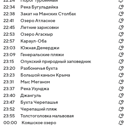
22:24
Порог Турбинный
22:34
Река Бугульдейка
22:38
Закат на Манских Столбах
22:41
Озеро Атласное
22:45
Летние зарисовки
22:53
Озеро Агаскыр
22:57
Караул-Оба
23:03
Южная Демерджи
23:09
Генеральские пляжи
23:15
Опукский природный заповедник
23:20
Разбоничья бухта
23:23
Большой каньон Крыма
23:31
Мыс Меганом
23:37
Река Узунджа
23:40
Джангуль
23:47
Бухта Черепашья
23:52
Черепаший пляж
23:55
Толстоголовка мальвовая
00:00
Кояшское озеро