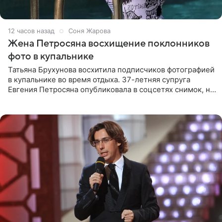
12 часов назад
Соня Жарова
Жена Петросяна восхищение поклонников
фото в купальнике
Татьяна Брухунова восхитила подписчиков фотографией
в купальнике во время отдыха. 37-летняя супруга
Евгения Петросяна опубликовала в соцсетях снимок, на
котором позирует у бассейна в белоснежном монокини
с