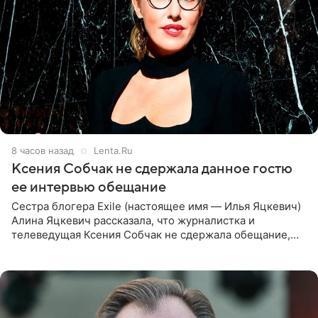
8 часов назад
Lenta.Ru
Ксения Собчак не сдержала данное гостю
ее интервью обещание
Сестра блогера Exile (настоящее имя — Илья Яцкевич)
Алина Яцкевич рассказала, что журналистка и
телеведущая Ксения Собчак не сдержала обещание,
которое дала ему во время интервью с ним. Об этом она
заявила в