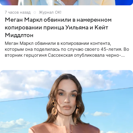
7 часов назад
Журнал OK!
Меган Маркл обвинили в намеренном
копировании принца Уильяма и Кейт
Миддлтон
Меган Маркл обвинили в копировании контента,
которым она поделилась по случаю своего 45-летия. Во
вторник герцогиня Сассекская опубликовала черно-
белую фотографию, на которой она прыгает в бассейн с
воздушными