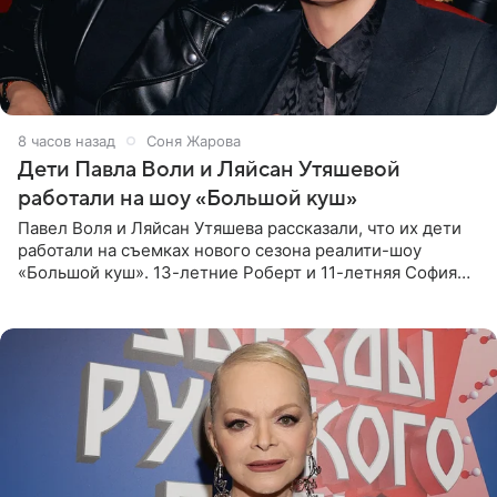
8 часов назад
Соня Жарова
Дети Павла Воли и Ляйсан Утяшевой
работали на шоу «Большой куш»
Павел Воля и Ляйсан Утяшева рассказали, что их дети
работали на съемках нового сезона реалити-шоу
«Большой куш». 13-летние Роберт и 11-летняя София
отправились вместе с родителями в Таиланд и успели
поработать