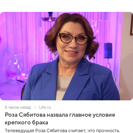
остался без звуковой дорожки в виде песни August
(«Август») американской
6 часов назад
Life.ru
Роза Сябитова назвала главное условие
крепкого брака
Телеведущая Роза Сябитова считает, что прочность