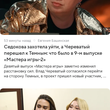
53 минуты назад
Евгения Башинская
Седокова захотела уйти, а Череватый
перешел к Темным: что было в 9-м выпуске
«Мастера игры-2»
Девятый выпуск «Мастера игры» заметно изменил
расстановку сил. Влад Череватый согласился перейти
на сторону Темных, в проект пришел новый участник, а
Курбан Омаров и Анна Седокова оказались под таким
давлением.