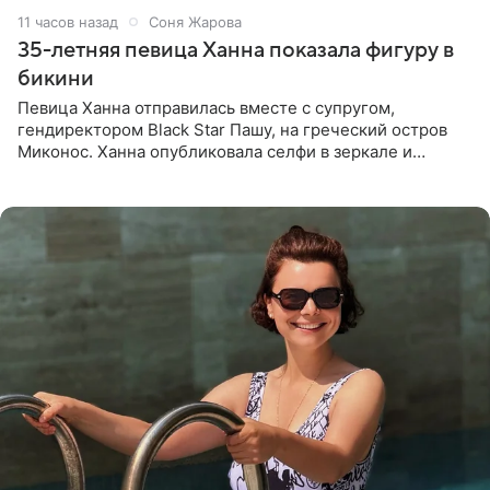
11 часов назад
Соня Жарова
35-летняя певица Ханна показала фигуру в
бикини
Певица Ханна отправилась вместе с супругом,
гендиректором Black Star Пашу, на греческий остров
Миконос. Ханна опубликовала селфи в зеркале и
призналась, что сейчас особенно довольна собой. По
словам певицы, она