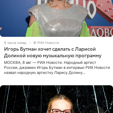
8 часов назад
© РИА Новости
Игорь Бутман хочет сделать с Ларисой
Долиной новую музыкальную программу
МОСКВА, 8 авг — РИА Новости. Народный артист
России, джазмен Игорь Бутман в интервью РИА Новости
назвал народную артистку Ларису Долину
великолепной певицей и рассказал о желании сделать с
ней новую совместную