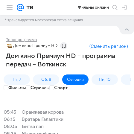
Фильмы онлайн
* транслируется московская сетка вещания
Телепрограмма
Дом кино Премиум HD
(
Сменить регион
)
Дом кино Премиум HD – программа
передач – Воткинск
Пт, 7
Сб, 8
Сегодня
Пн, 10
Вт,
Фильмы
Сериалы
Спорт
05:45
Оранжевая корова
06:15
Вратарь Галактики
08:05
Битва пап
09:25
Маленький воин