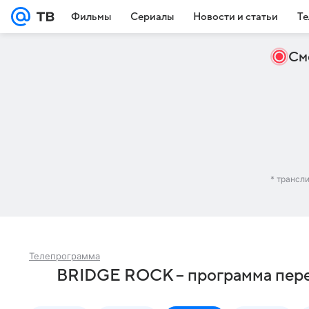
Фильмы
Сериалы
Новости и статьи
Те
См
* трансл
Телепрограмма
BRIDGE ROCK – программа пере