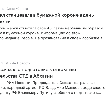
Соня Жарова
л станцевала в бумажной короне в день
летия
ган Маркл отметила свое 45-летие необычным образом:
ла в бумажной короне. Информацию об этом
о издание People. На праздновании в своем особняке в
енинница
© РИА Новости
сказал о подготовке к открытию
ельства СТД в Абхазии
г — РИА Новости. Председатель Союза театральных
сии, народный артист РФ Владимир Машков в ходе своего
иденту РФ Владимиру Путину сообщил о подготовке к
ого