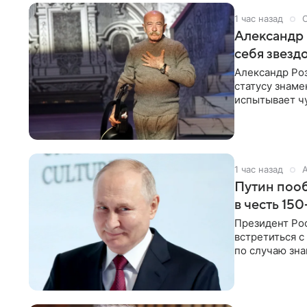
1 час назад
Александр 
себя звезд
Александр Ро
статусу знаме
испытывает чу
как‑то по пья
1 час назад
Путин пооб
в честь 15
Президент Ро
встретиться с
по случаю зна
В этом