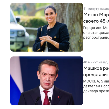
41 минуту назад
Меган Марк
своего 45-
Герцогиня Ме
она станцева
распространил
Монтесито им
48 минут назад
Машков рас
представит
МОСКВА, 5 ав
деятелей Рос
доклада през
открытию нов