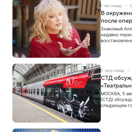
1 час назад
В окружени
после опе
Знакомый Алл
недавно перен
восстановлени
сможет вести
2 часа назад
СТД обсуж
«Театральн
МОСКВА, 5 ав
(СТД) обсужд
следующем го
Президент Ро