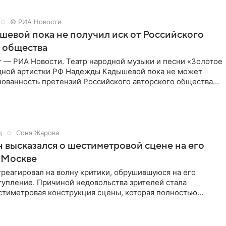
© РИА Новости
шевой пока не получил иск от Российского
 общества
г — РИА Новости. Театр народной музыки и песни «Золотое
дной артистки РФ Надежды Кадышевой пока не может
нованность претензий Российского авторского общества
д
Соня Жарова
 высказался о шестиметровой сцене на его
 Москве
реагировал на волну критики, обрушившуюся на его
тупление. Причиной недовольства зрителей стала
стиметровая конструкция сцены, которая полностью
ор артиста для