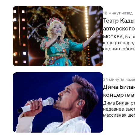
18 минут назад
Театр Кады
авторского
МОСКВА, 5 ав
кольцо» наро
оценить обос
по поводу
24 минуты наза
Дима Билан
концерте в
Дима Билан от
недавнее выс
массивная ше
перекрыла обз