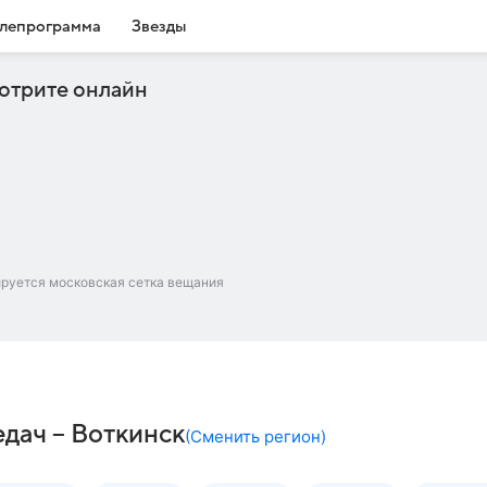
лепрограмма
Звезды
отрите онлайн
ируется московская сетка вещания
дач – Воткинск
(
Сменить регион
)