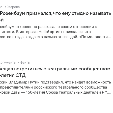
Соня Жарова
Розенбаум признался, что ему стыдно называть
ой
зенбаум откровенно рассказал о своем отношении к
нитости. В интервью Hello! артист признался, что
вство стыда, когда его называют звездой. «По молодости я
ни
Аргументы и факты
ещал встретиться с театральным сообществом
0-летия СТД
ссии Владимир Путин подтвердил, что найдет возможность
 представителями российского театрального сообщества
ковой даты — 150-летия Союза театральных деятелей РФ.