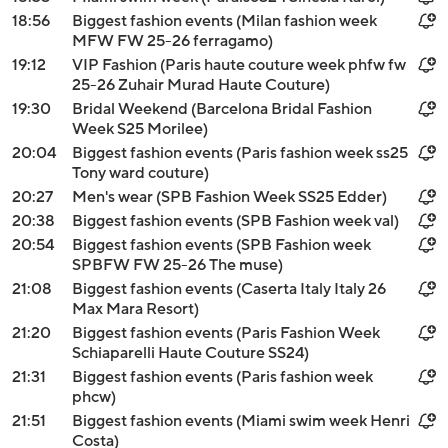
18:56
Biggest fashion events (Milan fashion week
MFW FW 25-26 ferragamo)
19:12
VIP Fashion (Paris haute couture week phfw fw
25-26 Zuhair Murad Haute Couture)
19:30
Bridal Weekend (Barcelona Bridal Fashion
Week S25 Morilee)
20:04
Biggest fashion events (Paris fashion week ss25
Tony ward couture)
20:27
Men's wear (SPB Fashion Week SS25 Edder)
20:38
Biggest fashion events (SPB Fashion week val)
20:54
Biggest fashion events (SPB Fashion week
SPBFW FW 25-26 The muse)
21:08
Biggest fashion events (Caserta Italy Italy 26
Max Mara Resort)
21:20
Biggest fashion events (Paris Fashion Week
Schiaparelli Haute Couture SS24)
21:31
Biggest fashion events (Paris fashion week
phcw)
21:51
Biggest fashion events (Miami swim week Henri
Costa)