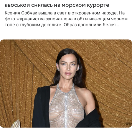
авоськой снялась на морском курорте
Ксения Собчак вышла в свет в откровенном наряде. На
фото журналистка запечатлена в обтягивающем черном
топе с глубоким декольте. Образ дополнили белая
юбка-миди, вьетнамки на платформе и соломенная
шляпа.