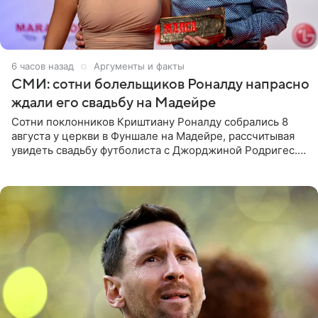
6 часов назад
Аргументы и факты
СМИ: сотни болельщиков Роналду напрасно
ждали его свадьбу на Мадейре
Сотни поклонников Криштиану Роналду собрались 8
августа у церкви в Фуншале на Мадейре, рассчитывая
увидеть свадьбу футболиста с Джорджиной Родригес.
Однако знаменитая пара на церемонии не появилась —
вместо них