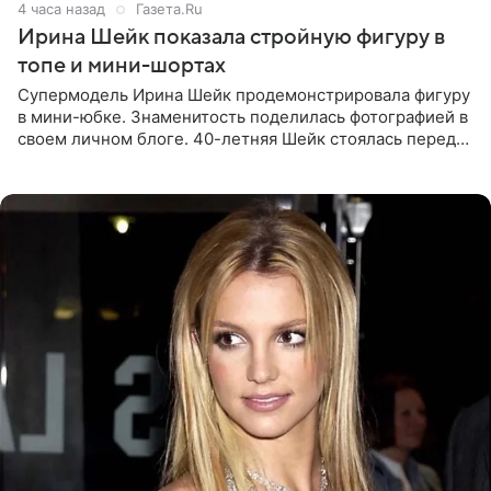
4 часа назад
Газета.Ru
Ирина Шейк показала стройную фигуру в
топе и мини-шортах
Супермодель Ирина Шейк продемонстрировала фигуру
в мини-юбке. Знаменитость поделилась фотографией в
своем личном блоге. 40-летняя Шейк стоялась перед
зеркалом в черном топе с кружевом, который
дополнила