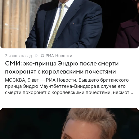
7 часов назад
© РИА Новости
СМИ: экс-принца Эндрю после смерти
похоронят с королевскими почестями
МОСКВА, 9 авг — РИА Новости. Бывшего британского
принца Эндрю Маунтбеттена-Виндзора в случае его
смерти похоронят с королевскими почестями, несмотря
на лишение всех титулов, сообщает Daily Mail со
ссылкой на