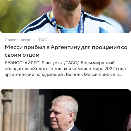
7 часов назад
ТАСС
Месси прибыл в Аргентину для прощания со
своим отцом
БУЭНОС-АЙРЕС, 9 августа. /ТАСС/. Восьмикратный
обладатель «Золотого мяча» и чемпион мира 2022 года
аргентинский нападающий Лионель Месси прибыл в
Аргентину для участия в церемонии прощания со своим
отцом. Об