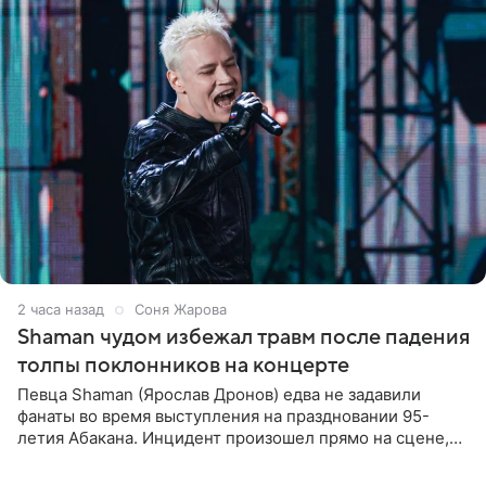
2 часа назад
Соня Жарова
Shaman чудом избежал травм после падения
толпы поклонников на концерте
Певца Shaman (Ярослав Дронов) едва не задавили
фанаты во время выступления на праздновании 95-
летия Абакана. Инцидент произошел прямо на сцене,
подробности сообщает «Абзац». Толпа поклонников
навалилась на