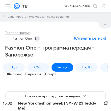
Фильмы онлайн
* транслируется московская сетка вещания
Телепрограмма
(
Сменить регион
)
Fashion One
Fashion One – программа передач –
Запорожье
Пт, 7
Сб, 8
Сегодня
Пн, 10
Вт,
Фильмы
Сериалы
Спорт
Показать прошедшие передачи
15:32
New York fashion week (NYFW 23 Teddy
Me)