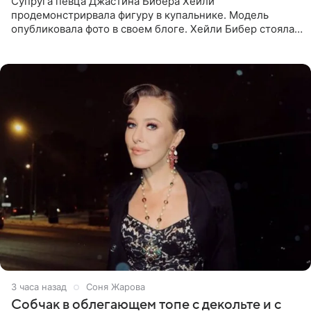
Супруга певца Джастина Бибера Хейли
продемонстрирвала фигуру в купальнике. Модель
опубликовала фото в своем блоге. Хейли Бибер стояла
перед зеркалом в желтом крошечном бархатном
бикини, которое дополнила
3 часа назад
Соня Жарова
Собчак в облегающем топе с декольте и с