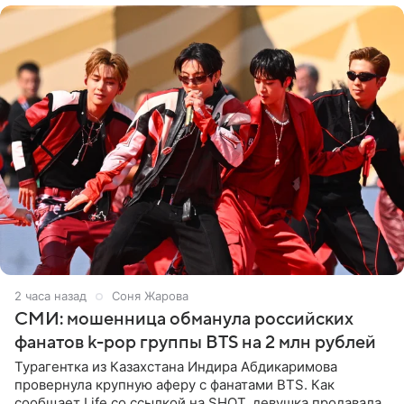
2 часа назад
Соня Жарова
СМИ: мошенница обманула российских
фанатов k-pop группы BTS на 2 млн рублей
Турагентка из Казахстана Индира Абдикаримова
провернула крупную аферу с фанатами BTS. Как
сообщает Life со ссылкой на SHOT, девушка продавала