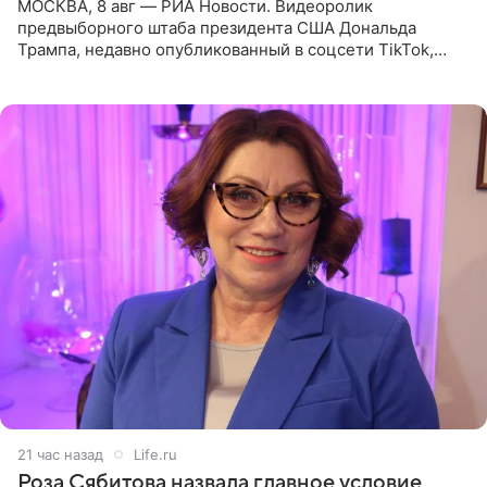
МОСКВА, 8 авг — РИА Новости. Видеоролик
предвыборного штаба президента США Дональда
Трампа, недавно опубликованный в соцсети TikTok,
остался без звуковой дорожки в виде песни August
(«Август») американской
21 час назад
Life.ru
Роза Сябитова назвала главное условие