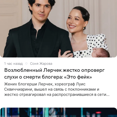
1 час назад
Соня Жарова
Возлюбленный Лерчек жестко опроверг
слухи о смерти блогера: «Это фейк»
Жених блогерши Лерчек, хореограф Луис
Сквиччиарини, вышел на связь с поклонниками и
жестко отреагировал на распространившиеся в сети
слухи о смерти Валерии Чекалиной. «Это фейк! Я в
шоке, что такие люди