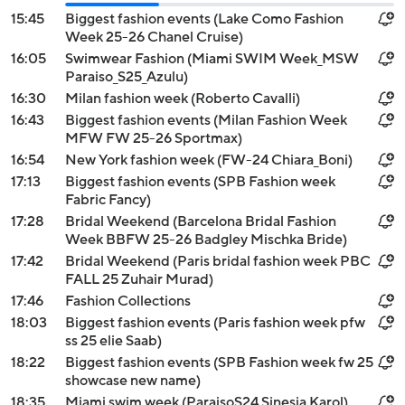
15:45
Biggest fashion events (Lake Como Fashion
Week 25-26 Chanel Cruise)
16:05
Swimwear Fashion (Miami SWIM Week_MSW
Paraiso_S25_Azulu)
16:30
Milan fashion week (Roberto Cavalli)
16:43
Biggest fashion events (Milan Fashion Week
MFW FW 25-26 Sportmax)
16:54
New York fashion week (FW-24 Chiara_Boni)
17:13
Biggest fashion events (SPB Fashion week
Fabric Fancy)
17:28
Bridal Weekend (Barcelona Bridal Fashion
Week BBFW 25-26 Badgley Mischka Bride)
17:42
Bridal Weekend (Paris bridal fashion week PBC
FALL 25 Zuhair Murad)
17:46
Fashion Collections
18:03
Biggest fashion events (Paris fashion week pfw
ss 25 elie Saab)
18:22
Biggest fashion events (SPB Fashion week fw 25
showcase new name)
18:35
Miami swim week (ParaisoS24 Sinesia Karol)