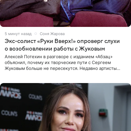
5 минут назад
Соня Жарова
Экс-солист «Руки Вверх!» опроверг слухи
о возобновлении работы с Жуковым
Алексей Потехин в разговоре с изданием «Абзац»
объяснил, почему их творческие пути с Сергеем
Жуковым больше не пересекутся. Недавно артисты
воссоединились на большом концерте «30 нам уже!»,
который прошел в