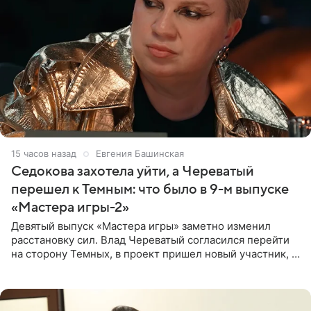
15 часов назад
Евгения Башинская
Седокова захотела уйти, а Череватый
перешел к Темным: что было в 9-м выпуске
«Мастера игры-2»
Девятый выпуск «Мастера игры» заметно изменил
расстановку сил. Влад Череватый согласился перейти
на сторону Темных, в проект пришел новый участник, а
Курбан Омаров и Анна Седокова оказались под таким
давлением.