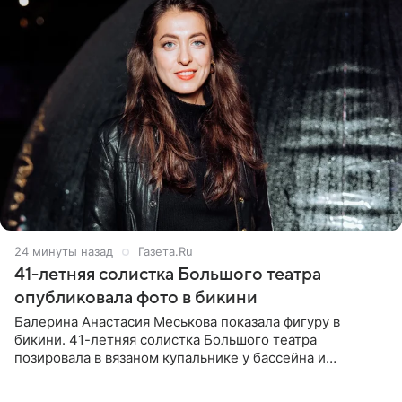
24 минуты назад
Газета.Ru
41-летняя солистка Большого театра
опубликовала фото в бикини
Балерина Анастасия Меськова показала фигуру в
бикини. 41-летняя солистка Большого театра
позировала в вязаном купальнике у бассейна и
опубликовала фото в личном блоге. Артистка
поделилась кадрами с отдыха за