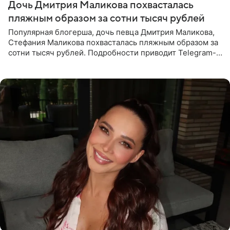
Дочь Дмитрия Маликова похвасталась
пляжным образом за сотни тысяч рублей
Популярная блогерша, дочь певца Дмитрия Маликова,
Стефания Маликова похвасталась пляжным образом за
сотни тысяч рублей. Подробности приводит Telegram-
канал «Звездач». Редакторы канала обратили внимание
на