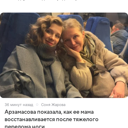
призналась, что особенно строго следит за рационом на
отдыхе, когда
36 минут назад
Соня Жарова
Арзамасова показала, как ее мама
восстанавливается после тяжелого
перелома ноги