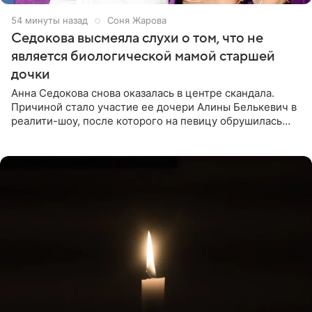
54 минуты назад
Соня Жарова
Седокова высмеяла слухи о том, что не
является биологической мамой старшей
дочки
Анна Седокова снова оказалась в центре скандала.
Причиной стало участие ее дочери Алины Белькевич в
реалити-шоу, после которого на певицу обрушилась
новая волна агрессии. Хейтеры не ограничились
привычной