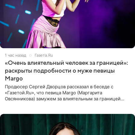
1 час назад
Газета.Ru
«Очень влиятельный человек за границей»:
раскрыты подробности о муже певицы
Margo
Продюсер Сергей Дворцов рассказал в беседе с
«Газетой.Ru», что певица Margo (Маргарита
Овсянникова) замужем за влиятельным за границей
бизнесменом. По словам Дворцова, о браке протеже
Филиппа Киркорова в