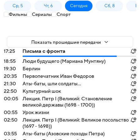
Ср, 5
Чт, 6
Сегодня
Сб, 8
Вс
Фильмы
Сериалы
Спорт
Показать прошедшие передачи
17:25
Письма с фронта
18:55
Люди будущего (Мариана Мунтяну)
19:30
Берлин
20:35
Первопечатник Иван Федоров
21:30
Аты-баты, шли солдаты...
22:50
Культурный шок
00:05
Лекция. Петр I (Великий: Становление
великой державы (1698 - 1700))
00:55
Урок жизни
02:50
Лекция. Петр I (Великий: Великое посольство
(1697 - 1698))
03:55
Аты-баты (Азовские походы Петра)