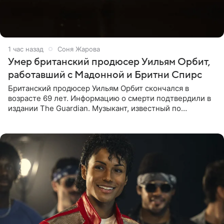
1 час назад
Соня Жарова
Умер британский продюсер Уильям Орбит,
работавший с Мадонной и Бритни Спирс
Британский продюсер Уильям Орбит скончался в
возрасте 69 лет. Информацию о смерти подтвердили в
издании The Guardian. Музыкант, известный по
сотрудничеству с Мадонной, Бритни Спирс и
коллективами Blur и U2,