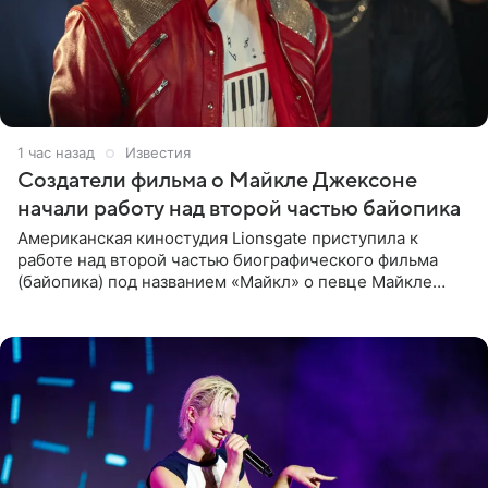
1 час назад
Известия
Создатели фильма о Майкле Джексоне
начали работу над второй частью байопика
Американская киностудия Lionsgate приступила к
работе над второй частью биографического фильма
(байопика) под названием «Майкл» о певце Майкле
Джексоне. Об этом 6 августа сообщил онлайн-ресурс
Deadline