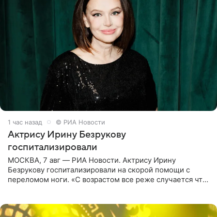
1 час назад
© РИА Новости
Актрису Ирину Безрукову
госпитализировали
МОСКВА, 7 авг — РИА Новости. Актрису Ирину
Безрукову госпитализировали на скорой помощи с
переломом ноги. «С возрастом все реже случается что-
то впервые. Но у меня случилась необычная
“премьера”. Впервые в