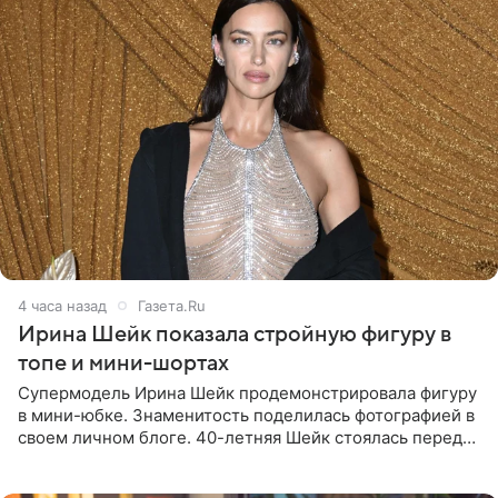
4 часа назад
Газета.Ru
Ирина Шейк показала стройную фигуру в
топе и мини-шортах
Супермодель Ирина Шейк продемонстрировала фигуру
в мини-юбке. Знаменитость поделилась фотографией в
своем личном блоге. 40-летняя Шейк стоялась перед
зеркалом в черном топе с кружевом, который
дополнила