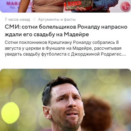
7 часов назад
Аргументы и факты
СМИ: сотни болельщиков Роналду напрасно
ждали его свадьбу на Мадейре
Сотни поклонников Криштиану Роналду собрались 8
августа у церкви в Фуншале на Мадейре, рассчитывая
увидеть свадьбу футболиста с Джорджиной Родригес.
Однако знаменитая пара на церемонии не появилась —
вместо них