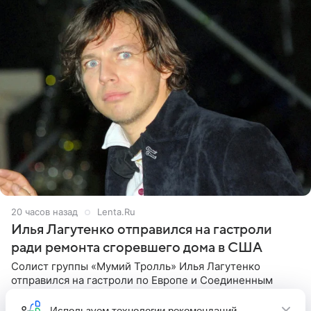
20 часов назад
Lenta.Ru
Илья Лагутенко отправился на гастроли
ради ремонта сгоревшего дома в США
Солист группы «Мумий Тролль» Илья Лагутенко
отправился на гастроли по Европе и Соединенным
Штатам, чтобы заработать на ремонт сгоревшего дома в
Калифорнии. Об этом стало известно Telegram-каналу
Используем
технологии рекомендаций