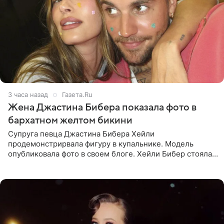
3 часа назад
Газета.Ru
Жена Джастина Бибера показала фото в
бархатном желтом бикини
Супруга певца Джастина Бибера Хейли
продемонстрирвала фигуру в купальнике. Модель
опубликовала фото в своем блоге. Хейли Бибер стояла
перед зеркалом в желтом крошечном бархатном
бикини, которое дополнила