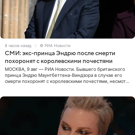
8 часов назад
© РИА Новости
СМИ: экс-принца Эндрю после смерти
похоронят с королевскими почестями
МОСКВА, 9 авг — РИА Новости. Бывшего британского
принца Эндрю Маунтбеттена-Виндзора в случае его
смерти похоронят с королевскими почестями, несмотря
на лишение всех титулов, сообщает Daily Mail со
ссылкой на