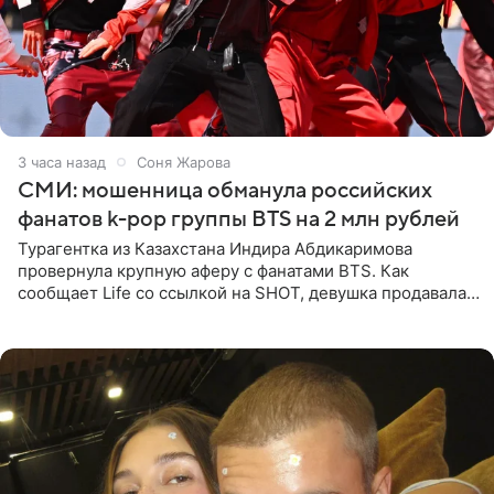
3 часа назад
Соня Жарова
СМИ: мошенница обманула российских
фанатов k-pop группы BTS на 2 млн рублей
Турагентка из Казахстана Индира Абдикаримова
провернула крупную аферу с фанатами BTS. Как
сообщает Life со ссылкой на SHOT, девушка продавала
поддельные туры на концерт группы в Пусане. По
данным издания,