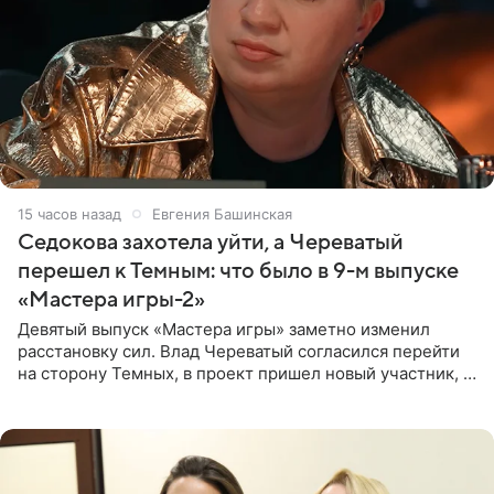
15 часов назад
Евгения Башинская
Седокова захотела уйти, а Череватый
перешел к Темным: что было в 9-м выпуске
«Мастера игры-2»
Девятый выпуск «Мастера игры» заметно изменил
расстановку сил. Влад Череватый согласился перейти
на сторону Темных, в проект пришел новый участник, а
Курбан Омаров и Анна Седокова оказались под таким
давлением.