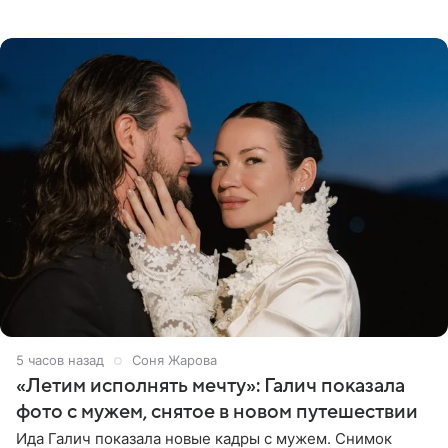
шорты, дополнив образ солнцезащитными очками.
Волосы
5 часов назад
Соня Жарова
«Летим исполнять мечту»: Галич показала
фото с мужем, снятое в новом путешествии
Ида Галич показала новые кадры с мужем. Снимок