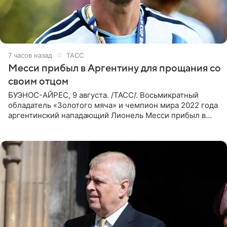
7 часов назад
ТАСС
Месси прибыл в Аргентину для прощания со
своим отцом
БУЭНОС-АЙРЕС, 9 августа. /ТАСС/. Восьмикратный
обладатель «Золотого мяча» и чемпион мира 2022 года
аргентинский нападающий Лионель Месси прибыл в
Аргентину для участия в церемонии прощания со своим
отцом. Об