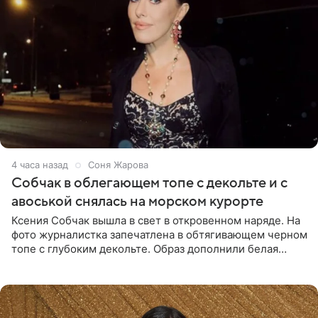
4 часа назад
Соня Жарова
Собчак в облегающем топе с декольте и с
авоськой снялась на морском курорте
Ксения Собчак вышла в свет в откровенном наряде. На
фото журналистка запечатлена в обтягивающем черном
топе с глубоким декольте. Образ дополнили белая
юбка-миди, вьетнамки на платформе и соломенная
шляпа.