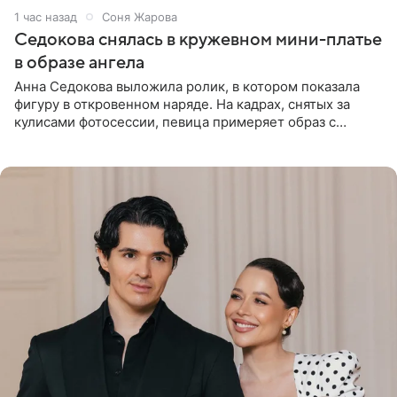
1 час назад
Соня Жарова
Седокова снялась в кружевном мини-платье
в образе ангела
Анна Седокова выложила ролик, в котором показала
фигуру в откровенном наряде. На кадрах, снятых за
кулисами фотосессии, певица примеряет образ с
ангельскими крыльями за спиной. Главным акцентом
наряда стало