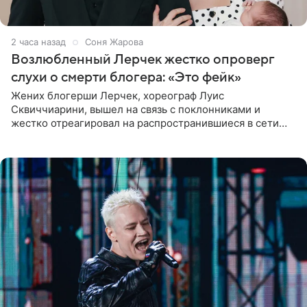
2 часа назад
Соня Жарова
Возлюбленный Лерчек жестко опроверг
слухи о смерти блогера: «Это фейк»
Жених блогерши Лерчек, хореограф Луис
Сквиччиарини, вышел на связь с поклонниками и
жестко отреагировал на распространившиеся в сети
слухи о смерти Валерии Чекалиной. «Это фейк! Я в
шоке, что такие люди