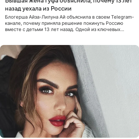
Бывшая жена Гуфа объяснила, почему 13 лет
назад уехала из России
Блогерша Айза-Лилуна Ай объяснила в своем Telegram-
канале, почему приняла решение покинуть Россию
вместе с детьми 13 лет назад. Одной из ключевых
причин переезда на Бали стало желание оградить
старшего сына от