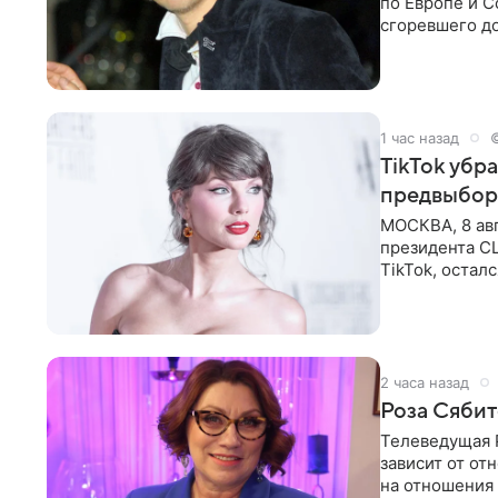
по Европе и 
сгоревшего до
Shot. В рамка
1 час назад
TikTok убр
предвыбор
МОСКВА, 8 ав
президента С
TikTok, остал
американской
2 часа назад
Роза Сябит
Телеведущая Р
зависит от о
на отношения