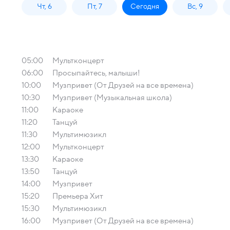
Чт, 6
Пт, 7
Сегодня
Вс, 9
05:00
Мультконцерт
06:00
Просыпайтесь, малыши!
10:00
Музпривет (От Друзей на все времена)
10:30
Музпривет (Музыкальная школа)
11:00
Караоке
11:20
Танцуй
11:30
Мультимюзикл
12:00
Мультконцерт
13:30
Караоке
13:50
Танцуй
14:00
Музпривет
15:20
Премьера Хит
15:30
Мультимюзикл
16:00
Музпривет (От Друзей на все времена)