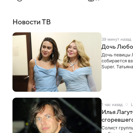
Новости ТВ
39 минут назад
Дочь Любо
Дочь певицы Л
собирается вз
Super. Татьян
поскольку им
1 час назад
L
Илья Лагут
сгоревшег
Солист групп