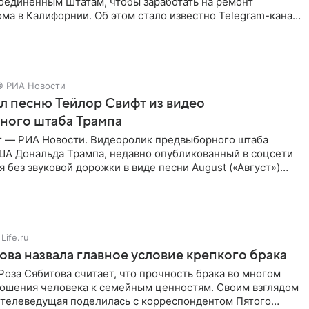
Соединенным Штатам, чтобы заработать на ремонт
ма в Калифорнии. Об этом стало известно Telegram-каналу
х
© РИА Новости
ал песню Тейлор Свифт из видео
ного штаба Трампа
г — РИА Новости. Видеоролик предвыборного штаба
ША Дональда Трампа, недавно опубликованный в соцсети
ся без звуковой дорожки в виде песни August («Август»)
Life.ru
ова назвала главное условие крепкого брака
оза Сябитова считает, что прочность брака во многом
тношения человека к семейным ценностям. Своим взглядом
 телеведущая поделилась с корреспондентом Пятого