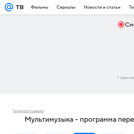
Фильмы
Сериалы
Новости и статьи
Те
См
* трансл
Телепрограмма
Мультимузыка – программа пере