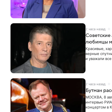
канала на
2 часа назад
Советские 
любимцы м
Красивые, ха
верные спутни
и уважали все
в
2 часа назад
Бутман рас
МОСКВА, 8 ав
интервью РИА
концертом в К