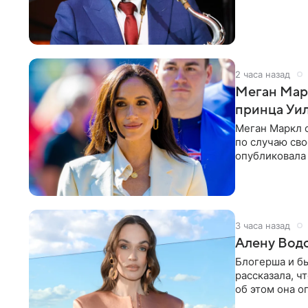
друзья —
2 часа назад
Меган Мар
принца Уи
Меган Маркл 
по случаю сво
опубликовала 
бассейн с во
3 часа назад
Алену Вод
Блогерша и б
рассказала, ч
об этом она о
время отдыха