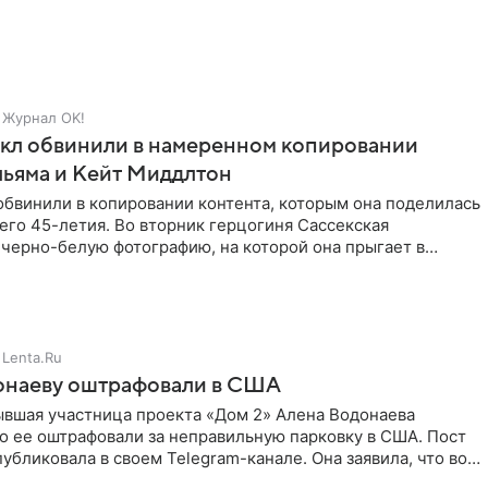
Журнал OK!
кл обвинили в намеренном копировании
льяма и Кейт Миддлтон
обвинили в копировании контента, которым она поделилась
его 45-летия. Во вторник герцогиня Сассекская
черно-белую фотографию, на которой она прыгает в
здушными
Lenta.Ru
онаеву оштрафовали в США
ывшая участница проекта «Дом 2» Алена Водонаева
то ее оштрафовали за неправильную парковку в США. Пост
публиковала в своем Telegram-канале. Она заявила, что во