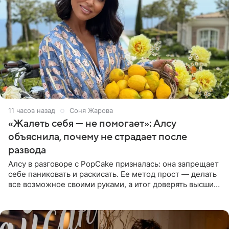
11 часов назад
Соня Жарова
«Жалеть себя — не помогает»: Алсу
объяснила, почему не страдает после
развода
Алсу в разговоре с PopCake призналась: она запрещает
себе паниковать и раскисать. Ее метод прост — делать
все возможное своими руками, а итог доверять высшим
силам. Певица утверждает, что истерики и потеря