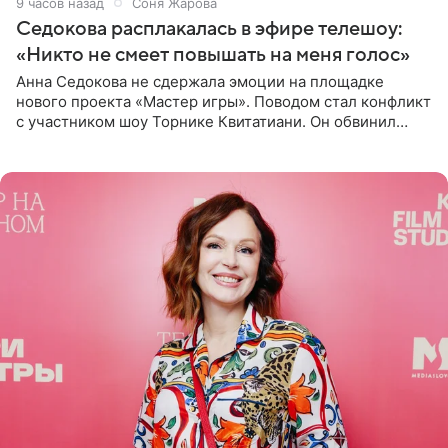
9 часов назад
Соня Жарова
Седокова расплакалась в эфире телешоу:
«Никто не смеет повышать на меня голос»
Анна Седокова не сдержала эмоции на площадке
нового проекта «Мастер игры». Поводом стал конфликт
с участником шоу Торнике Квитатиани. Он обвинил
певицу в нечестной игре, и словесная перепалка
переросла в