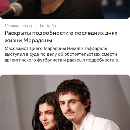
10 часов назад
Lenta.Ru
Раскрыты подробности о последних днях
жизни Марадоны
Массажист Диего Марадоны Николя Таффарель
выступил в суде по делу об обстоятельствах смерти
аргентинского футболиста и раскрыл подробности о
последних днях его жизни. Его слова приводит AFP. На
заседании