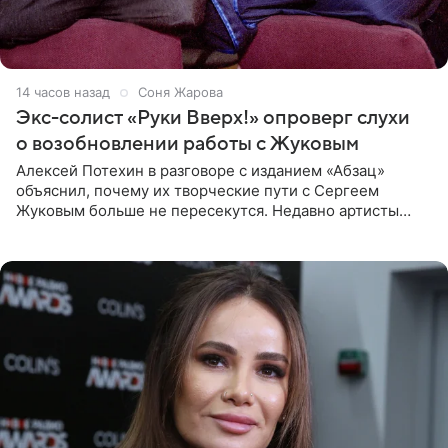
14 часов назад
Соня Жарова
Экс-солист «Руки Вверх!» опроверг слухи
о возобновлении работы с Жуковым
Алексей Потехин в разговоре с изданием «Абзац»
объяснил, почему их творческие пути с Сергеем
Жуковым больше не пересекутся. Недавно артисты
воссоединились на большом концерте «30 нам уже!»,
который прошел в