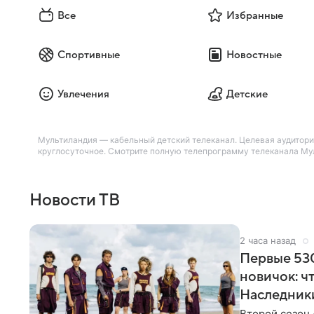
Все
Избранные
Спортивные
Новостные
Увлечения
Детские
Мультиландия — кабельный детский телеканал. Целевая аудитория 
круглосуточное. Смотрите полную телепрограмму телеканала Мул
Новости ТВ
2 часа назад
Первые 530
новичок: ч
Наследник
Второй сезон 