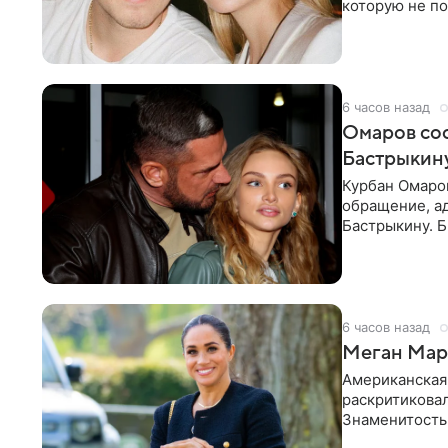
которую не по
считает это
6 часов назад
Омаров соо
Бастрыкину
Курбан Омаро
обращение, а
Бастрыкину. 
в личном блог
6 часов назад
Меган Марк
Американская
раскритикова
Знаменитость
Сассекской, п