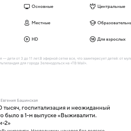
Основные
Центральные
Местные
Образовательн
HD
Для взрослых
— дети от 3 до 11 лет.В эфирной сетке все, что заинтересует детей: от м
ьтиландия для города Зеленодольск на «ТВ Mail».
Евгения Башинская
 тысяч, госпитализация и неожиданный
то было в 1-м выпуске «Выживалити.
и-2»
«Выживалити. Наследники» начался без долгого