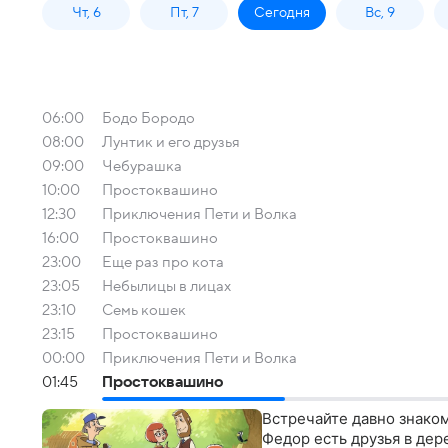
Чт, 6
Пт, 7
Сегодня
Вс, 9
06:00
Бодо Бородо
08:00
Лунтик и его друзья
09:00
Чебурашка
10:00
Простоквашино
12:30
Приключения Пети и Волка
16:00
Простоквашино
23:00
Еще раз про кота
23:05
Небылицы в лицах
23:10
Семь кошек
23:15
Простоквашино
00:00
Приключения Пети и Волка
01:45
Простоквашино
Встречайте давно знаком
Федор есть друзья в дер