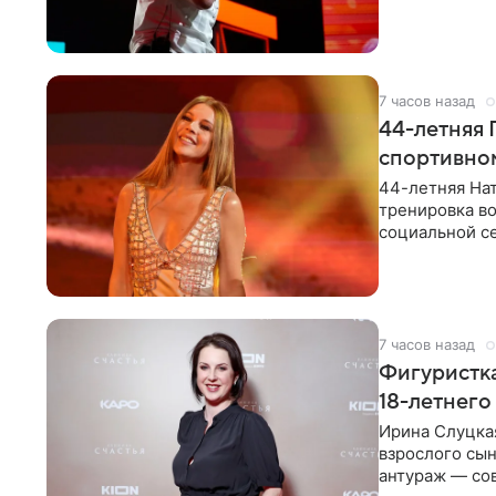
музыканта,
7 часов назад
44-летняя 
спортивно
44-летняя Нат
тренировка во
социальной се
красном
7 часов назад
Фигуристка
18-летнего
Ирина Слуцкая
взрослого сын
антураж — со