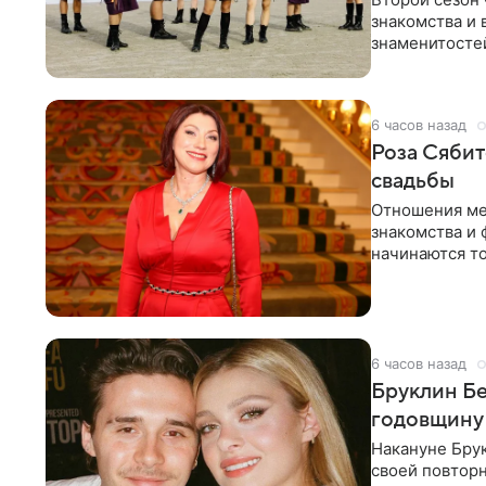
знакомства и 
знаменитостей
несколько дне
6 часов назад
Роза Сябит
свадьбы
Отношения ме
знакомства и 
начинаются то
многого,
6 часов назад
Бруклин Бе
годовщину
Накануне Бру
своей повтор