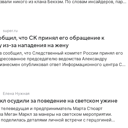
звали никого из клана Бекхэм. По словам инсайдеров, пара
super.ru
бщил, что СК принял его обращение к
 из-за нападения на жену
в сообщил, что Следственный комитет России принял его
дресованное председателю ведомства Александру
Бизнесмен опубликовал ответ Информационного центра СК
е. В
Елена Нужная
л осудили за поведение на светском ужине
 телеведущая и предприниматель Марта Стюарт
ла Меган Маркл за манеры на светском мероприятии.
 поделилась деталями личной встречи с герцогиней
ишет PageSix. По