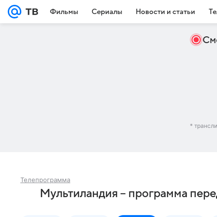
Фильмы
Сериалы
Новости и статьи
Те
См
* трансл
Телепрограмма
Мультиландия – программа пере