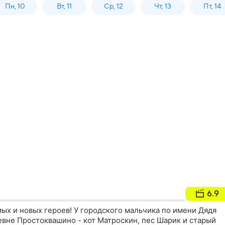
Пн, 10
Вт, 11
Ср, 12
Чт, 13
Пт, 14
6.9
ых и новых героев! У городского мальчика по имени Дядя
евне Простоквашино - кот Матроскин, пес Шарик и старый