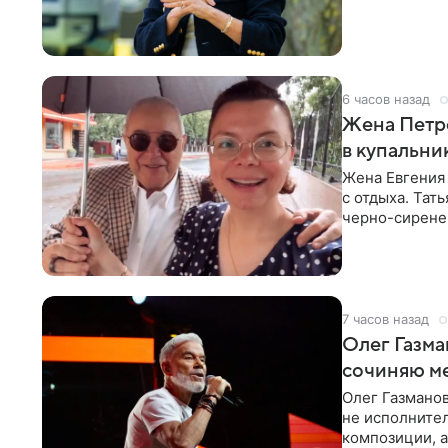
6 часов назад
Жена Петр
в купальни
Жена Евгения
с отдыха. Тат
черно-сиренев
«Татьяна,
7 часов назад
Олег Газма
сочиняю м
Олег Газманов
не исполнител
композиции, а