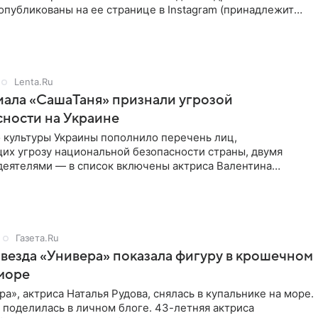
публикованы на ее странице в Instagram (принадлежит
a, признанной
Lenta.Ru
иала «СашаТаня» признали угрозой
ности на Украине
 культуры Украины пополнило перечень лиц,
их угрозу национальной безопасности страны, двумя
деятелями — в список включены актриса Валентина
стная зрителям по
Газета.Ru
звезда «Универа» показала фигуру в крошечном
море
ра», актриса Наталья Рудова, снялась в купальнике на море.
поделилась в личном блоге. 43-летняя актриса