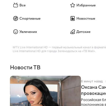
Все
Избранные
Спортивные
Новостные
Увлечения
Детские
MTV Live International HD — первый музыкальный канал в форм
Live International HD для города Зеленодольск на «ТВ Mail».
Новости ТВ
6 минут назад
Оксана Са
провокаци
Российская б
поклонников 