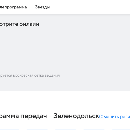
лепрограмма
Звезды
отрите онлайн
ируется московская сетка вещания
грамма передач – Зеленодольск
(
Сменить рег