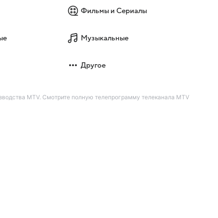
Фильмы и Сериалы
ые
Музыкальные
Другое
оизводства MTV. Смотрите полную телепрограмму телеканала MTV