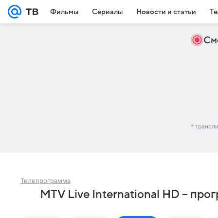
Фильмы
Сериалы
Новости и статьи
Те
См
* трансл
Телепрограмма
MTV Live International HD – про