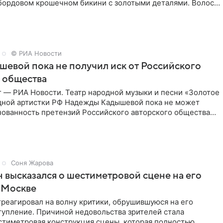
 бордовом крошечном бикини с золотыми деталями. Волосы
© РИА Новости
шевой пока не получил иск от Российского
 общества
г — РИА Новости. Театр народной музыки и песни «Золотое
дной артистки РФ Надежды Кадышевой пока не может
нованность претензий Российского авторского общества
Соня Жарова
 высказался о шестиметровой сцене на его
 Москве
реагировал на волну критики, обрушившуюся на его
тупление. Причиной недовольства зрителей стала
стиметровая конструкция сцены, которая полностью