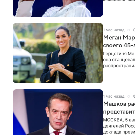
перекрыла обз
1 час назад
Меган Марк
своего 45-
Герцогиня Ме
она станцева
распространил
Монтесито им
1 час назад
Машков рас
представит
МОСКВА, 5 ав
деятелей Рос
доклада през