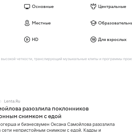
Основные
Центральные
Местные
Образовательн
HD
Для взрослых
ате высокой четкости, транслирующий музыкальные клипы и программы пр
Lenta.Ru
мойлова разозлила поклонников
онным снимком с едой
логерша и бизнесвумен Оксана Самойлова разозлила
в сети непристойным снимком с едой. Кадры и