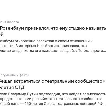
ого
Соня Жарова
Розенбаум признался, что ему стыдно называть
ой
зенбаум откровенно рассказал о своем отношении к
нитости. В интервью Hello! артист признался, что
вство стыда, когда его называют звездой. «По молодости я
ни
Аргументы и факты
ещал встретиться с театральным сообществом
0-летия СТД
ссии Владимир Путин подтвердил, что найдет возможность
 представителями российского театрального сообщества
ковой даты — 150-летия Союза театральных деятелей РФ.