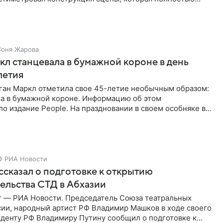
ор артиста для
Соня Жарова
л станцевала в бумажной короне в день
летия
ган Маркл отметила свое 45-летие необычным образом:
ла в бумажной короне. Информацию об этом
о издание People. На праздновании в своем особняке в
енинница
© РИА Новости
сказал о подготовке к открытию
ельства СТД в Абхазии
г — РИА Новости. Председатель Союза театральных
сии, народный артист РФ Владимир Машков в ходе своего
иденту РФ Владимиру Путину сообщил о подготовке к