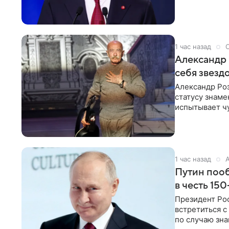
открытию нов
1 час назад
Александр 
себя звезд
Александр Ро
статусу знаме
испытывает чу
как‑то по пья
1 час назад
Путин пооб
в честь 15
Президент Ро
встретиться с
по случаю зна