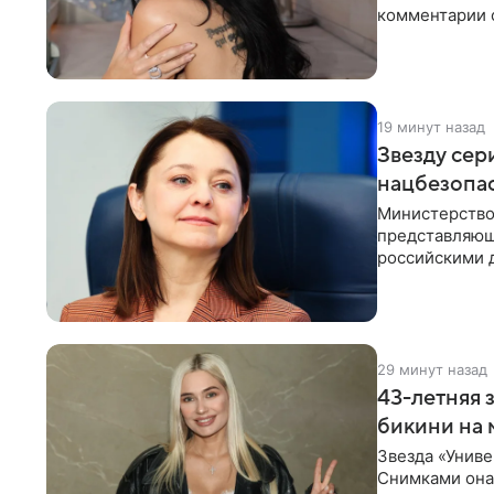
комментарии о
компании Met
19 минут назад
Звезду сер
нацбезопас
Министерство
представляющ
российскими 
Рубцова, изве
29 минут назад
43-летняя 
бикини на 
Звезда «Униве
Снимками она 