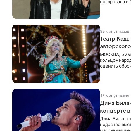
позировала в
Рудова
39 минут назад
Театр Кады
авторского
МОСКВА, 5 ав
кольцо» наро
оценить обос
по поводу
45 минут назад
Дима Билан
концерте в
Дима Билан от
недавнее выс
массивная ше