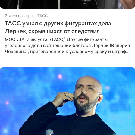
2 часа назад
ТАСС
ТАСС узнал о других фигурантах дела
Лерчек, скрывшихся от следствия
МОСКВА, 7 августа. /ТАСС/. Другие фигуранты
уголовного дела в отношении блогера Лерчек (Валерия
Чекалина), приговоренной к условному сроку и штрафу,
а также ее бывшего супруга и его бывшего бизнес-
партнера,