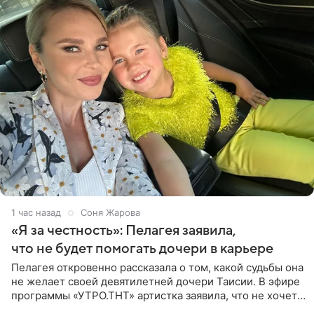
1 час назад
Соня Жарова
«Я за честность»: Пелагея заявила,
что не будет помогать дочери в карьере
Пелагея откровенно рассказала о том, какой судьбы она
не желает своей девятилетней дочери Таисии. В эфире
программы «УТРО.ТНТ» артистка заявила, что не хочет
для наследницы карьеры исполнительницы. Пелагея