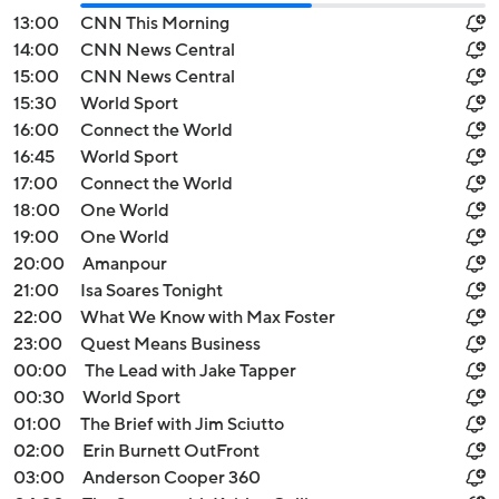
13:00
CNN This Morning
14:00
CNN News Central
15:00
CNN News Central
15:30
World Sport
16:00
Connect the World
16:45
World Sport
17:00
Connect the World
18:00
One World
19:00
One World
20:00
Amanpour
21:00
Isa Soares Tonight
22:00
What We Know with Max Foster
23:00
Quest Means Business
00:00
The Lead with Jake Tapper
00:30
World Sport
01:00
The Brief with Jim Sciutto
02:00
Erin Burnett OutFront
03:00
Anderson Cooper 360