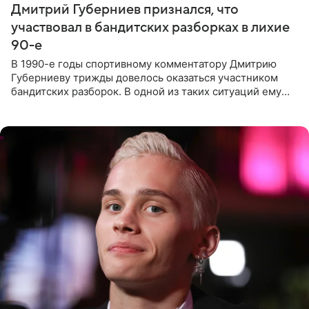
Дмитрий Губерниев признался, что
участвовал в бандитских разборках в лихие
90-е
В 1990-е годы спортивному комментатору Дмитрию
Губерниеву трижды довелось оказаться участником
бандитских разборок. В одной из таких ситуаций ему
выдали тяжелый предмет и приказали вступить в драку,
однако он