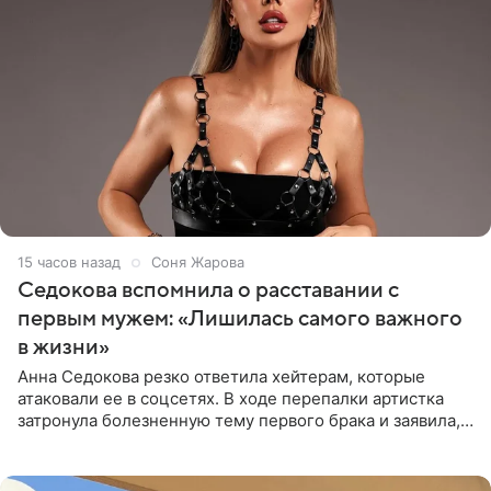
15 часов назад
Соня Жарова
Седокова вспомнила о расставании с
первым мужем: «Лишилась самого важного
в жизни»
Анна Седокова резко ответила хейтерам, которые
атаковали ее в соцсетях. В ходе перепалки артистка
затронула болезненную тему первого брака и заявила,
что чужие судьбы — не ее зона ответственности. От
Валентина