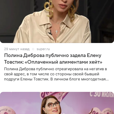
29 минут назад
super.ru
Полина Диброва публично задела Елену
Товстик: «Оплаченный алиментами хейт»
Полина Диброва публично отреагировала на негатив в
свой адрес, в том числе со стороны своей бывшей
подруги Елены Товстик. В личном блоге многодетная
мама дала понять, что считает экс‑супругу Романа
Товстика