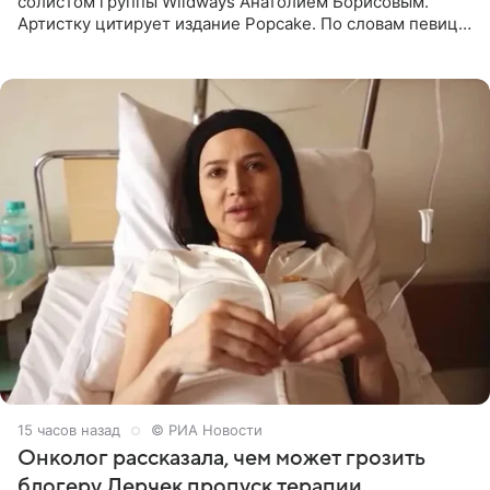
солистом группы Wildways Анатолием Борисовым.
Артистку цитирует издание Popcake. По словам певицы,
залог любви — это принять недостатки другого
человека. Также
15 часов назад
© РИА Новости
Онколог рассказала, чем может грозить
блогеру Лерчек пропуск терапии