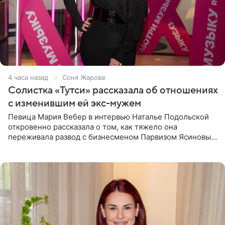
4 часа назад
Соня Жарова
Солистка «Тутси» рассказала об отношениях
с изменившим ей экс-мужем
Певица Мария Вебер в интервью Наталье Подольской
откровенно рассказала о том, как тяжело она
переживала развод с бизнесменом Парвизом Ясиновым.
Артистка призналась, что измена бывшего супруга стала
для нее