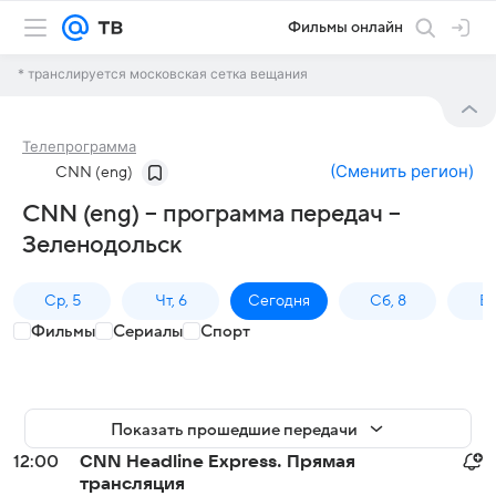
Фильмы онлайн
* транслируется московская сетка вещания
Телепрограмма
(
Сменить регион
)
CNN (eng)
CNN (eng) – программа передач –
Зеленодольск
Ср, 5
Чт, 6
Сегодня
Сб, 8
Вс
Фильмы
Сериалы
Спорт
Показать прошедшие передачи
12:00
CNN Headline Express. Прямая
трансляция