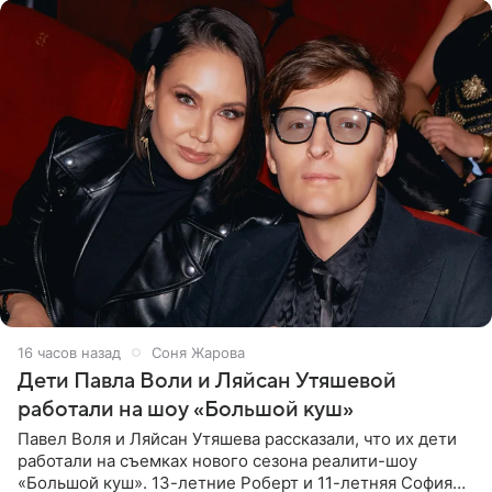
16 часов назад
Соня Жарова
Дети Павла Воли и Ляйсан Утяшевой
работали на шоу «Большой куш»
Павел Воля и Ляйсан Утяшева рассказали, что их дети
работали на съемках нового сезона реалити-шоу
«Большой куш». 13-летние Роберт и 11-летняя София