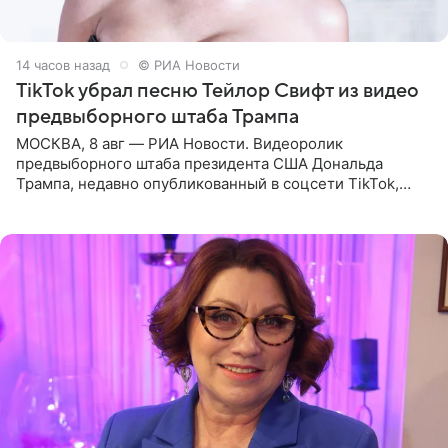
14 часов назад
© РИА Новости
TikTok убрал песню Тейлор Свифт из видео
предвыборного штаба Трампа
МОСКВА, 8 авг — РИА Новости. Видеоролик
предвыборного штаба президента США Дональда
Трампа, недавно опубликованный в соцсети TikTok,
остался без звуковой дорожки в виде песни August
(«Август») американской