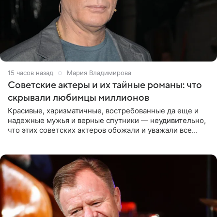
15 часов назад
Мария Владимирова
Советские актеры и их тайные романы: что
скрывали любимцы миллионов
Красивые, харизматичные, востребованные да еще и
надежные мужья и верные спутники — неудивительно,
что этих советских актеров обожали и уважали все
женщины большой страны, и наверняка не раз ставили
их в