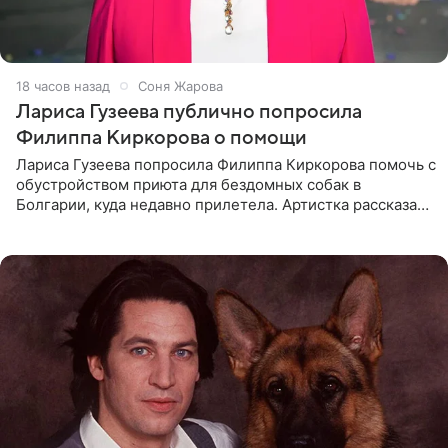
18 часов назад
Соня Жарова
Лариса Гузеева публично попросила
Филиппа Киркорова о помощи
Лариса Гузеева попросила Филиппа Киркорова помочь с
обустройством приюта для бездомных собак в
Болгарии, куда недавно прилетела. Артистка рассказала
о местных волонтерах, которые временно забирают
животных к