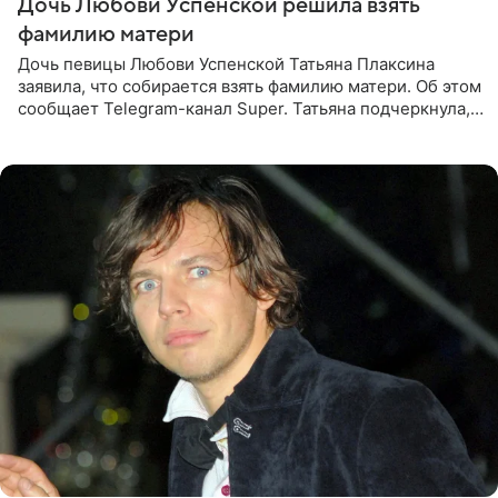
Дочь Любови Успенской решила взять
фамилию матери
Дочь певицы Любови Успенской Татьяна Плаксина
заявила, что собирается взять фамилию матери. Об этом
сообщает Telegram-канал Super. Татьяна подчеркнула,
что приняла решение о смене фамилии, поскольку
именно от