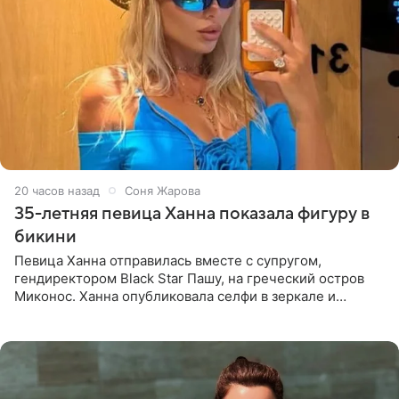
20 часов назад
Соня Жарова
35-летняя певица Ханна показала фигуру в
бикини
Певица Ханна отправилась вместе с супругом,
гендиректором Black Star Пашу, на греческий остров
Миконос. Ханна опубликовала селфи в зеркале и
призналась, что сейчас особенно довольна собой. По
словам певицы, она