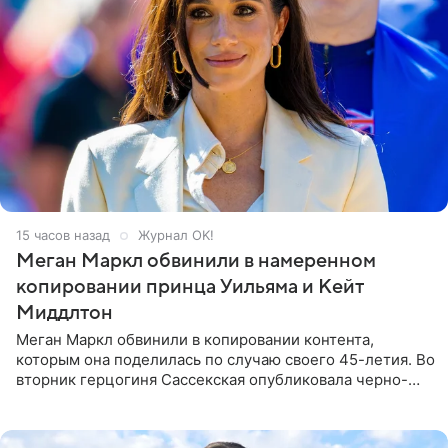
15 часов назад
Журнал OK!
Меган Маркл обвинили в намеренном
копировании принца Уильяма и Кейт
Миддлтон
Меган Маркл обвинили в копировании контента,
которым она поделилась по случаю своего 45-летия. Во
вторник герцогиня Сассекская опубликовала черно-
белую фотографию, на которой она прыгает в бассейн с
воздушными