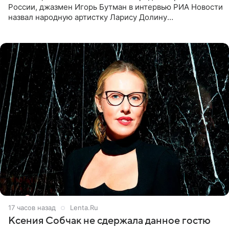
России, джазмен Игорь Бутман в интервью РИА Новости
назвал народную артистку Ларису Долину
великолепной певицей и рассказал о желании сделать с
ней новую совместную
17 часов назад
Lenta.Ru
Ксения Собчак не сдержала данное гостю