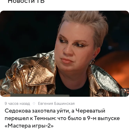
Новости ТВ
9 часов назад
Евгения Башинская
Седокова захотела уйти, а Череватый
перешел к Темным: что было в 9-м выпуске
«Мастера игры-2»