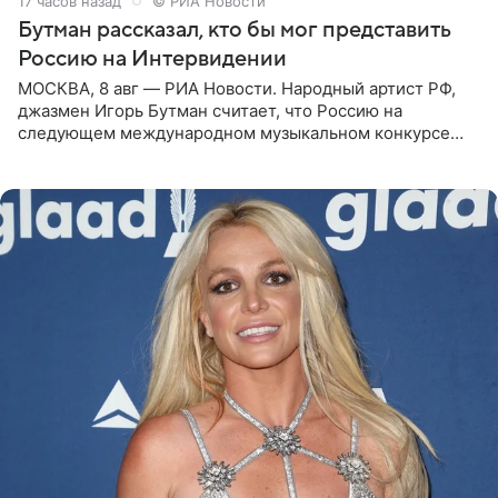
17 часов назад
© РИА Новости
Бутман рассказал, кто бы мог представить
Россию на Интервидении
МОСКВА, 8 авг — РИА Новости. Народный артист РФ,
джазмен Игорь Бутман считает, что Россию на
следующем международном музыкальном конкурсе
«Интервидение» могла бы представить молодая певица
Варвара Убель, так