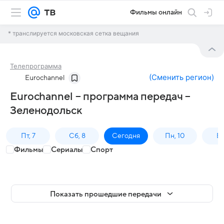
Фильмы онлайн
* транслируется московская сетка вещания
Телепрограмма
(
Сменить регион
)
Eurochannel
Eurochannel – программа передач –
Зеленодольск
Пт, 7
Сб, 8
Сегодня
Пн, 10
Вт,
Фильмы
Сериалы
Спорт
Показать прошедшие передачи