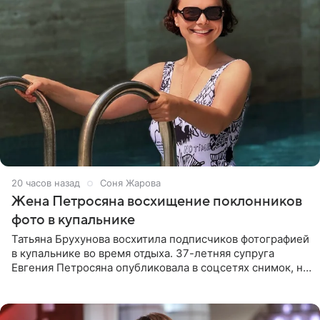
20 часов назад
Соня Жарова
Жена Петросяна восхищение поклонников
фото в купальнике
Татьяна Брухунова восхитила подписчиков фотографией
в купальнике во время отдыха. 37-летняя супруга
Евгения Петросяна опубликовала в соцсетях снимок, на
котором позирует у бассейна в белоснежном монокини
с