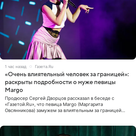
1 час назад
Газета.Ru
«Очень влиятельный человек за границей»:
раскрыты подробности о муже певицы
Margo
Продюсер Сергей Дворцов рассказал в беседе с
«Газетой.Ru», что певица Margo (Маргарита
Овсянникова) замужем за влиятельным за границей
бизнесменом. По словам Дворцова, о браке протеже
Филиппа Киркорова в