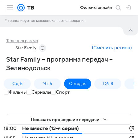
Фильмы онлайн
* транслируется московская сетка вещания
Телепрограмма
(
Сменить регион
)
Star Family
Star Family – программа передач –
Зеленодольск
Ср, 5
Чт, 6
Сегодня
Сб, 8
Вс
Фильмы
Сериалы
Спорт
Показать прошедшие передачи
18:00
Не вместе (13-я серия)