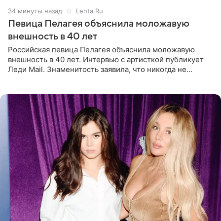
34 минуты назад
Lenta.Ru
Певица Пелагея объяснила моложавую
внешность в 40 лет
Российская певица Пелагея объяснила моложавую
внешность в 40 лет. Интервью с артисткой публикует
Леди Mail. Знаменитость заявила, что никогда не
прибегала к филлерам. При этом она регулярно
посещает