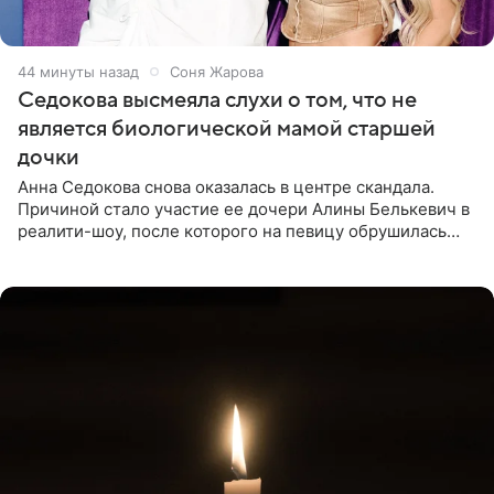
44 минуты назад
Соня Жарова
Седокова высмеяла слухи о том, что не
является биологической мамой старшей
дочки
Анна Седокова снова оказалась в центре скандала.
Причиной стало участие ее дочери Алины Белькевич в
реалити-шоу, после которого на певицу обрушилась
новая волна агрессии. Хейтеры не ограничились
привычной