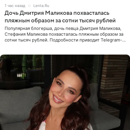
1 час назад
Lenta.Ru
Дочь Дмитрия Маликова похвасталась
пляжным образом за сотни тысяч рублей
Популярная блогерша, дочь певца Дмитрия Маликова,
Стефания Маликова похвасталась пляжным образом за
сотни тысяч рублей. Подробности приводит Telegram-
канал «Звездач». Редакторы канала обратили внимание
на