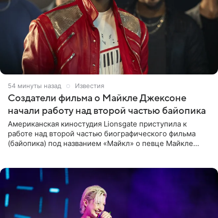
54 минуты назад
Известия
Создатели фильма о Майкле Джексоне
начали работу над второй частью байопика
Американская киностудия Lionsgate приступила к
работе над второй частью биографического фильма
(байопика) под названием «Майкл» о певце Майкле
Джексоне. Об этом 6 августа сообщил онлайн-ресурс
Deadline