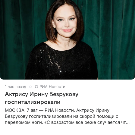
1 час назад
© РИА Новости
Актрису Ирину Безрукову
госпитализировали
МОСКВА, 7 авг — РИА Новости. Актрису Ирину
Безрукову госпитализировали на скорой помощи с
переломом ноги. «С возрастом все реже случается что-
то впервые. Но у меня случилась необычная
“премьера”. Впервые в