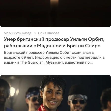
52 минуты назад
Соня Жарова
Умер британский продюсер Уильям Орбит,
работавший с Мадонной и Бритни Спирс
Британский продюсер Уильям Орбит скончался в
возрасте 69 лет. Информацию о смерти подтвердили в
издании The Guardian. Музыкант, известный по
сотрудничеству с Мадонной, Бритни Спирс и
коллективами Blur и U2,