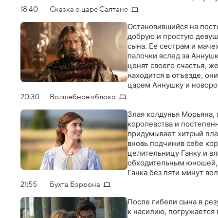
жила в неволе. Прошло 20
18:40
Сказка о царе Салтане
дочь печально известног
секрет и применить пол
Остановившийся на пост
когда ее отец сбегает и
добрую и простую девуш
сына. Ее сестрам и мач
палочки вслед за Аннушк
ценят своего счастья, ж
находится в отъезде, он
царем Аннушку и новоро
своего возвращения, одн
20:30
Волшебное яблоко
царицу с сыном запечаты
Злая колдунья Морьяна,
королевства и постепенн
придумывает хитрый пла
вновь подчинив себе кор
целительницу Ганку и в
обходительным юношей, н
Ганка без пяти минут во
чудо-яблоко. Наконец зл
21:55
Бухта Бэррона
одурманенный заклятьем,
бороться за свою любов
После гибели сына в рез
к насилию, погружается 