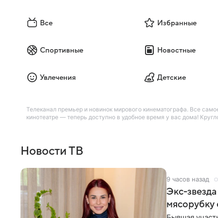
Все
Избранные
Спортивные
Новостные
Увлечения
Детские
Телеканал премьер и новинок мирового кинематографа. Все самое 
кинотеатре — теперь доступно в удобное время у вас дома! Круг
Новости ТВ
9 часов назад
Экс-звезда
мясорубку 
Бывшая участ