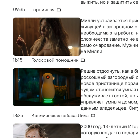
выжить, но и защитить с
недоверия к окружающим
09:35
Горничная
решительность, чтобы с
Милли устраивается при
живущей в загородном ос
необходима эта работа, 
сложнее: та заметно не в
само очарование. Мужчи
на Милли
11:45
Голосовой помощник
Решив отдохнуть, как в 
роскошный загородный о
новое пристанище пораж
чудом становится умная
обслуживает гостей, но
управляет умным домом,
данным владельцев. Ситу
интеллект начинает проя
13:25
Космическая собака Лида
игры "Угадай персонажа"
отключить неуправляемый
2000 год. 13-летний Иго
смертельно опасную игру
которую когда-то подар