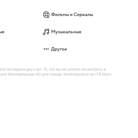
Фильмы и Сериалы
ые
Музыкальные
Другое
а последних двух лет. То, что вы не успели посмотреть в
ала Кинопремьера HD для города Зеленодольск на «ТВ Mail».