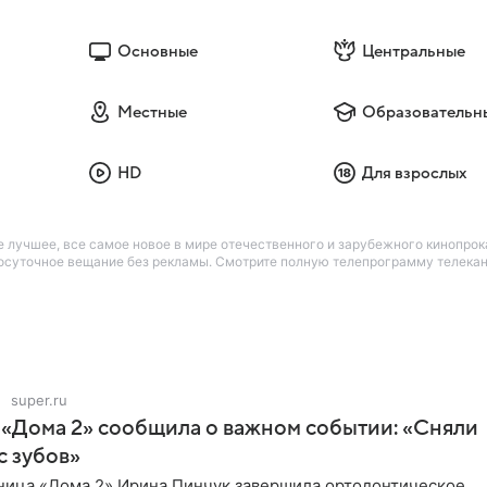
Основные
Центральные
Местные
Образовательн
HD
Для взрослых
лучшее, все самое новое в мире отечественного и зарубежного кинопрокат
лосуточное вещание без рекламы. Смотрите полную телепрограмму телекан
super.ru
 «Дома 2» сообщила о важном событии: «Сняли
с зубов»
ница «Дома 2» Ирина Пинчук завершила ортодонтическое