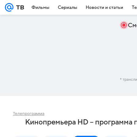
Фильмы
Сериалы
Новости и статьи
Те
См
* трансл
Телепрограмма
Кинопремьера HD – программа п