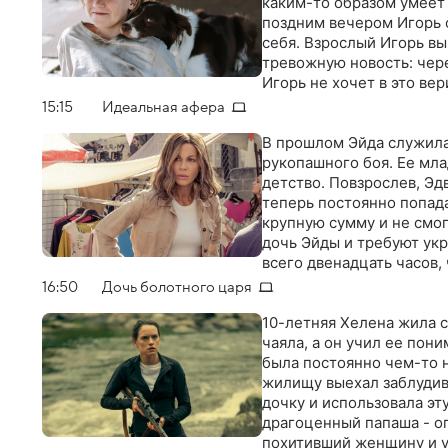
о загадочной смерти их
каким-то образом умеет
обстоятельствах менее г
поздним вечером Игорь с
себя. Взрослый Игорь в
тревожную новость: чере
Игорь не хочет в это вер
осталось. У них есть то
15:15
Идеальная афера
Байконур и попытаться о
В прошлом Эйда служила
рукопашного боя. Ее мла
детство. Повзрослев, Эд
теперь постоянно попад
крупную сумму и не смог
дочь Эйды и требуют ук
всего двенадцать часов,
16:50
Дочь болотного царя
10-летняя Хелена жила с
чаяла, а он учил ее пони
была постоянно чем-то н
жилищу выехал заблудив
дочку и использовала эт
драгоценный папаша - о
похитивший женщину и ув