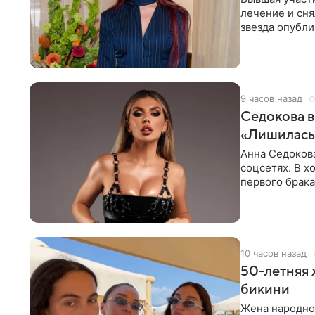
лечение и сня
звезда опубли
процесс снят
9 часов назад
Седокова в
«Лишилась 
Анна Седокова
соцсетях. В х
первого брака
ответственнос
10 часов назад
50-летняя 
бикини
Жена народно