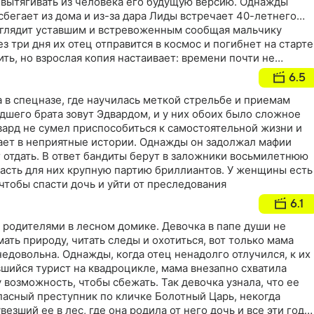
 подруги Алены, произошедшей при странных
 вытягивать из человека его будущую версию. Однажды
ода назад
бегает из дома и из-за дара Лиды встречает 40-летнего…
ыглядит уставшим и встревоженным сообщая мальчику
з три дня их отец отправится в космос и погибнет на старте
ить, но взрослая копия настаивает: времени почти не
лько эти три дня, чтобы успеть добраться до космодрома
6.5
становить роковой запуск
 в спецназе, где научилась меткой стрельбе и приемам
дшего брата зовут Эдвардом, и у них обоих было сложное
вард не сумел приспособиться к самостоятельной жизни и
ает в неприятные истории. Однажды он задолжал мафии
 отдать. В ответ бандиты берут в заложники восьмилетнюю
расть для них крупную партию бриллиантов. У женщины есть
 чтобы спасти дочь и уйти от преследования
6.1
 родителями в лесном домике. Девочка в папе души не
мать природу, читать следы и охотиться, вот только мама
едовольна. Однажды, когда отец ненадолго отлучился, к их
шийся турист на квадроцикле, мама внезапно схватила
у возможность, чтобы сбежать. Так девочка узнала, что ее
пасный преступник по кличке Болотный Царь, некогда
езший ее в лес, где она родила от него дочь и все эти годы