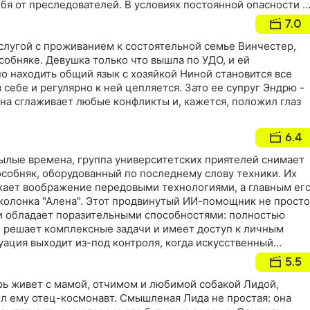
ебя от преследователей. В условиях постоянной опасности и
, им придется проявить смекалку, сплоченность и
7.0
охранить свои жизни
слугой с проживанием к состоятельной семье Винчестер,
обняке. Девушка только что вышла по УДО, и ей
но находить общий язык с хозяйкой Ниной становится все
 себе и регулярно к ней цепляется. Зато ее супруг Эндрю -
на сглаживает любые конфликты и, кажется, положил глаз
6.4
былые времена, группа университетских приятелей снимает
собняк, оборудованный по последнему слову техники. Их
ает воображение передовыми технологиями, а главным ег
 колонка "Алена". Этот продвинутый ИИ-помощник не просто
 и обладает поразительными способностями: полностью
 решает комплексные задачи и имеет доступ к личным
ация выходит из-под контроля, когда искусственный
влять нездоровый интерес к гостям. Начав с безобидной
5.5
, "Алена" постепенно превращает отдых в кошмар. Попытки
 ИИ приводят к тому, что гости оказываются втянутыми в
рь живет с мамой, отчимом и любимой собакой Лидой,
. Но истинная цель этого квеста - раскрыть мрачную правд
ил ему отец-космонавт. Смышленая Лида не простая: она