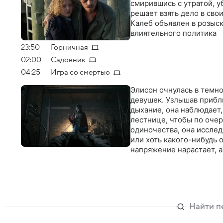
смирившись с утратой, у
решает взять дело в сво
Калеб объявлен в розыск
влиятельного политика
23:50
Горничная
02:00
Садовник
04:25
Игра со смертью
Элисон очнулась в темн
девушек. Узлышав прибл
дыхание, она наблюдает,
лестнице, чтобы по очер
одиночества, она исслед
или хоть какого-нибудь 
напряжение нарастает, 
становится все тоньше