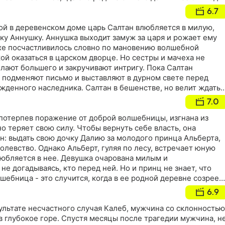
 лет. Хелена выросла и завела семью, но про то, что она
6.7
о Болотного Царя, мужу не рассказала. Раскрыть свой
ученные в детстве навыки и знания женщине приходится,
ой в деревенском доме царь Салтан влюбляется в милую,
з тюрьмы
ку Аннушку. Аннушка выходит замуж за царя и рожает ему
ехе посчастливилось словно по мановению волшебной
ой оказаться в царском дворце. Но сестры и мачеха не
елают большего и закручивают интригу. Пока Салтан
и подменяют письмо и выставляют в дурном свете перед
жденного наследника. Салтан в бешенстве, но велит ждать
ако письмо с приказом снова подменяют. В результате
7.0
вают в бочку и бросают в океан на верную погибель
 потерпев поражение от доброй волшебницы, изгнана из
о теряет свою силу. Чтобы вернуть себе власть, она
н: выдать свою дочку Далию за молодого принца Альберта,
олевство. Однако Альберт, гуляя по лесу, встречает юную
любляется в нее. Девушка очарована милым и
е догадываясь, кто перед ней. Но и принц не знает, что
лшебница - это случится, когда в ее родной деревне созреет
одейский план Морьяны срабатывает, и принц,
6.9
 собирается сыграть свадьбу с Далией. Но Ганка готова
ь даже без помощи волшебного яблока
ультате несчастного случая Калеб, мужчина со склонностью
в глубокое горе. Спустя месяцы после трагедии мужчина, н