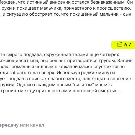
бежден, что истинный виновник остался безнаказанным. Он
и руки и похищает мальчика, причастного к происшествию.
, и ситуацию обостряет то, что похищенный мальчик - сын
6.7
оте сырого подвала, окруженная телами еще четырех
ижающиеся шаги, она решает притвориться трупом. Затаив
 как громадный человек в кожаной маске спускается по
еди забрать тела наверх. Используя редкие минуты
ует подвал в поисках слабого места, надежды на спасение
оружия. Однако с каждым новым "визитом" маньяка
а граница между притворством и настоящей смертью