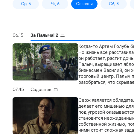
Ср, 5
Чт, 6
Сегодня
Сб, 8
06:15
За Палыча! 2
Когда-то Артем Голубь 
Но жизнь все расставила
он работает, растит дочь
Палыч, выращивает ябло
бизнесмен Василий, он 
торговый центр. Палыч п
разобраться, что скрыва
07:45
Садовник
Серж является обладате
делает его мишенью для т
под угрозой оказываются
становится неожиданным
собственной жизнью, по
ними стоит сложная зада