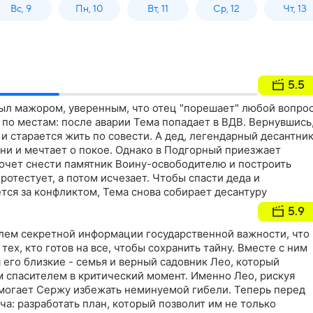
Вс, 9
Пн, 10
Вт, 11
Ср, 12
Чт, 13
5.5
был мажором, уверенным, что отец "порешает" любой вопрос
 по местам: после аварии Тема попадает в ВДВ. Вернувшись
 и старается жить по совести. А дед, легендарный десантни
ни и мечтает о покое. Однако в Подгорный приезжает
хочет снести памятник Воину-освободителю и построить
ротестует, а потом исчезает. Чтобы спасти деда и
ется за конфликтом, Тема снова собирает десантуру
5.9
лем секретной информации государственной важности, что
ех, кто готов на все, чтобы сохранить тайну. Вместе с ним
 его близкие - семья и верный садовник Лео, который
 спасителем в критический момент. Именно Лео, рискуя
могает Сержу избежать неминуемой гибели. Теперь перед
ча: разработать план, который позволит им не только