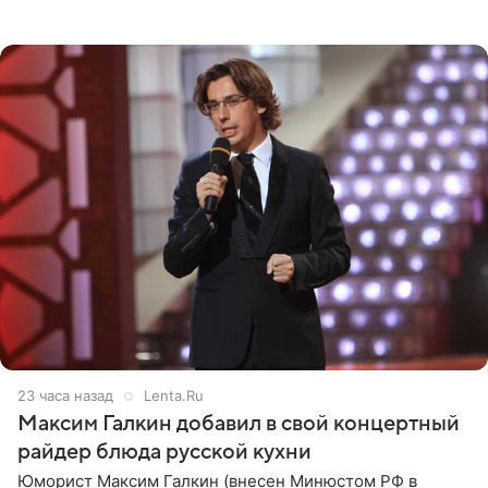
котором позирует у бассейна в белоснежном монокини
с
23 часа назад
Lenta.Ru
Максим Галкин добавил в свой концертный
райдер блюда русской кухни
Юморист Максим Галкин (внесен Минюстом РФ в