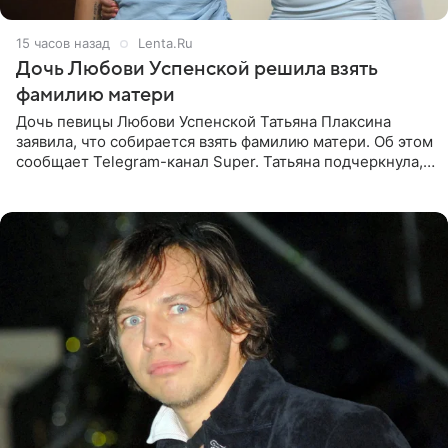
15 часов назад
Lenta.Ru
Дочь Любови Успенской решила взять
фамилию матери
Дочь певицы Любови Успенской Татьяна Плаксина
заявила, что собирается взять фамилию матери. Об этом
сообщает Telegram-канал Super. Татьяна подчеркнула,
что приняла решение о смене фамилии, поскольку
именно от