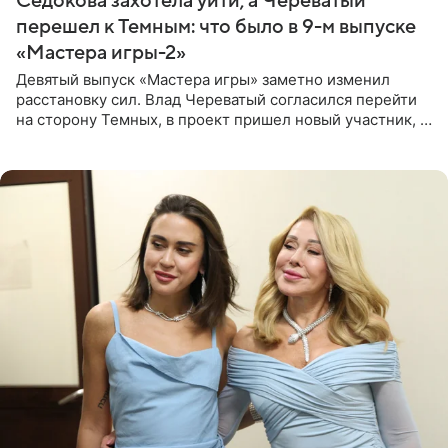
Седокова захотела уйти, а Череватый
перешел к Темным: что было в 9-м выпуске
«Мастера игры-2»
Девятый выпуск «Мастера игры» заметно изменил
расстановку сил. Влад Череватый согласился перейти
на сторону Темных, в проект пришел новый участник, а
Курбан Омаров и Анна Седокова оказались под таким
давлением.