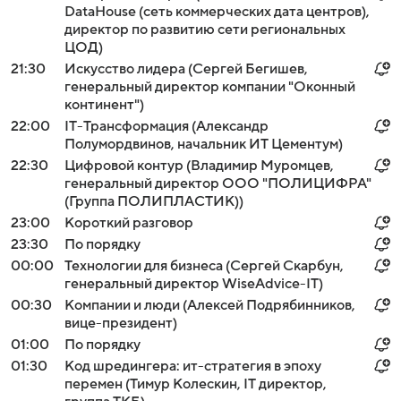
DataHouse (сеть коммерческих дата центров),
директор по развитию сети региональных
ЦОД)
21:30
Искусство лидера (Сергей Бегишев,
генеральный директор компании "Оконный
континент")
22:00
IT-Трансформация (Александр
Полумордвинов, начальник ИТ Цементум)
22:30
Цифровой контур (Владимир Муромцев,
генеральный директор ООО "ПОЛИЦИФРА"
(Группа ПОЛИПЛАСТИК))
23:00
Короткий разговор
23:30
По порядку
00:00
Технологии для бизнеса (Сергей Скарбун,
генеральный директор WiseAdvice-IT)
00:30
Компании и люди (Алексей Подрябинников,
вице-президент)
01:00
По порядку
01:30
Код шредингера: ит-стратегия в эпоху
перемен (Тимур Колескин, IT директор,