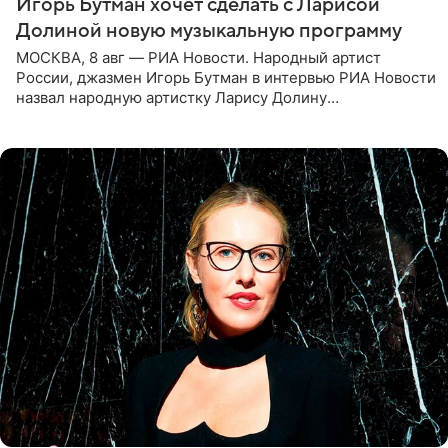
Игорь Бутман хочет сделать с Ларисой
Долиной новую музыкальную программу
МОСКВА, 8 авг — РИА Новости. Народный артист
России, джазмен Игорь Бутман в интервью РИА Новости
назвал народную артистку Ларису Долину
великолепной певицей и рассказал о желании сделать с
ней новую совместную