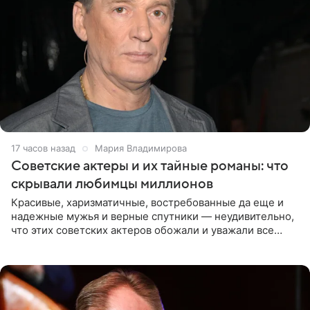
17 часов назад
Мария Владимирова
Советские актеры и их тайные романы: что
скрывали любимцы миллионов
Красивые, харизматичные, востребованные да еще и
надежные мужья и верные спутники — неудивительно,
что этих советских актеров обожали и уважали все
женщины большой страны, и наверняка не раз ставили
их в