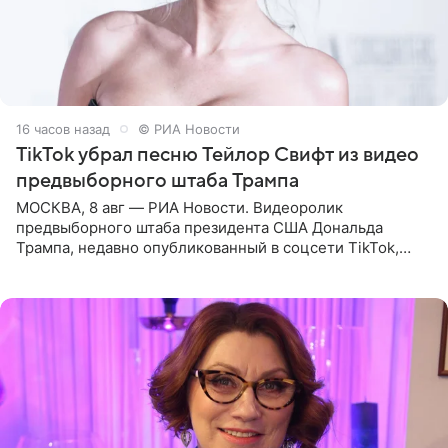
16 часов назад
© РИА Новости
TikTok убрал песню Тейлор Свифт из видео
предвыборного штаба Трампа
МОСКВА, 8 авг — РИА Новости. Видеоролик
предвыборного штаба президента США Дональда
Трампа, недавно опубликованный в соцсети TikTok,
остался без звуковой дорожки в виде песни August
(«Август») американской